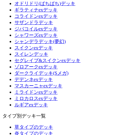
オドリドリ(ぱちぱち)デッキ
ギラティナexデッキ
コライドンexデッキ
サザンドラデッキ
ジバコイルexデッキ
シャワーズexデッキ
シャンデラデッキ(夢幻)
スイクンexデッキ
スイレンデッキ
セグレイブ&スイクンexデッキ
ゾロアークexデッキ
ダークライデッキ(Sメガ)
デデンネexデッキ
マスカーニャexデッキ
ミライドンexデッキ
ミロカロスexデッキ
ルギアexデッキ
タイプ別デッキ一覧
草タイプのデッキ
炎タイプのデッキ