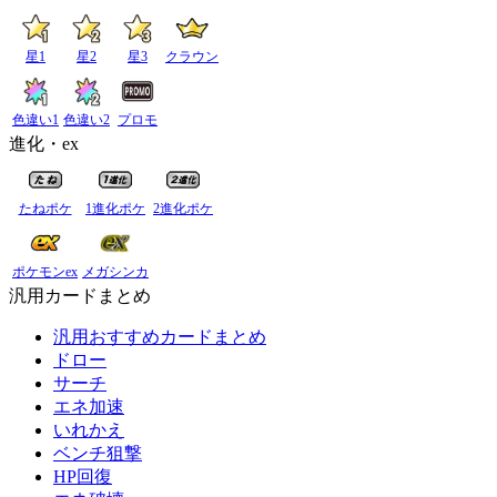
星1
星2
星3
クラウン
色違い1
色違い2
プロモ
進化・ex
たねポケ
1進化ポケ
2進化ポケ
ポケモンex
メガシンカ
汎用カードまとめ
汎用おすすめカードまとめ
ドロー
サーチ
エネ加速
いれかえ
ベンチ狙撃
HP回復