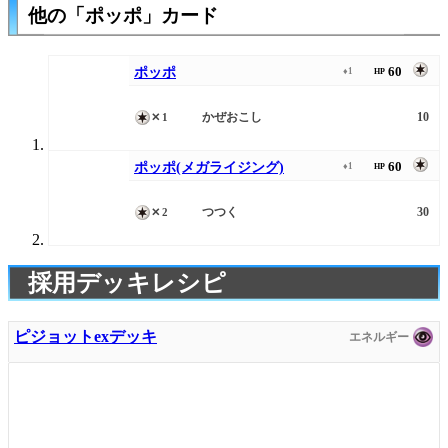
他の「ポッポ」カード
60
ポッポ
♦1
HP
かぜおこし
10
✕1
60
ポッポ(メガライジング)
♦1
HP
つつく
30
✕2
採用デッキレシピ
ピジョットexデッキ