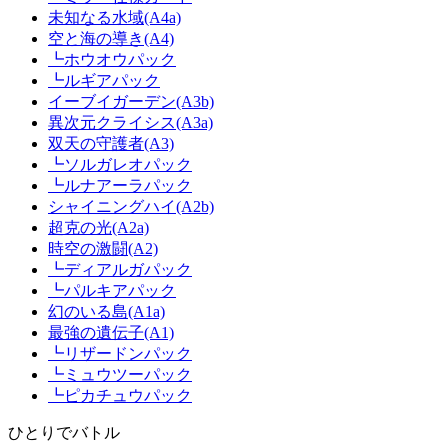
未知なる水域(A4a)
空と海の導き(A4)
┗ホウオウパック
┗ルギアパック
イーブイガーデン(A3b)
異次元クライシス(A3a)
双天の守護者(A3)
┗ソルガレオパック
┗ルナアーラパック
シャイニングハイ(A2b)
超克の光(A2a)
時空の激闘(A2)
┗ディアルガパック
┗パルキアパック
幻のいる島(A1a)
最強の遺伝子(A1)
┗リザードンパック
┗ミュウツーパック
┗ピカチュウパック
ひとりでバトル