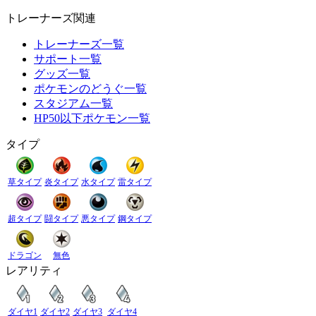
トレーナーズ関連
トレーナーズ一覧
サポート一覧
グッズ一覧
ポケモンのどうぐ一覧
スタジアム一覧
HP50以下ポケモン一覧
タイプ
草タイプ
炎タイプ
水タイプ
雷タイプ
超タイプ
闘タイプ
悪タイプ
鋼タイプ
ドラゴン
無色
レアリティ
ダイヤ1
ダイヤ2
ダイヤ3
ダイヤ4