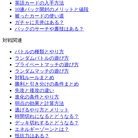
英語カードの入手方法
10連パック開封のメリットと値段
被ったカードの使い道
ガチャに天井はある？
パックのサーチや裏技はある？
対戦関連
バトルの種類とやり方
ランダムバトルの遊び方
プライベートマッチの遊び方
ランダムマッチの遊び方
対戦ルールまとめ
勝利と引き分けの条件まとめ
先攻と後攻の違い
進化の条件とやり方
弱点の効果と計算方法
逃げるやり方とメリット
時間切れになるとどうなる？
デッキ切れするとどうなる？
エネルギーゾーンとは？
抵抗力はある？