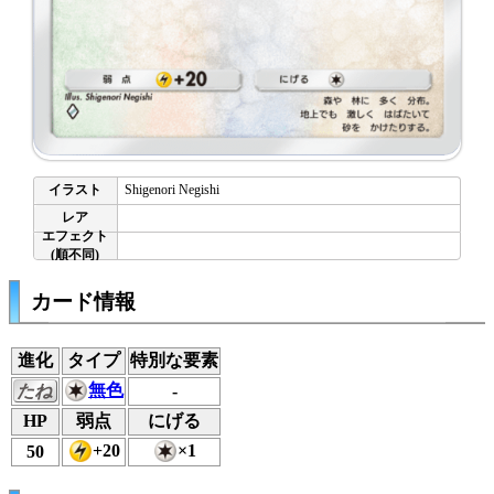
Shigenori Negishi
カード情報
進化
タイプ
特別な要素
無色
たね
-
HP
弱点
にげる
+20
×1
50