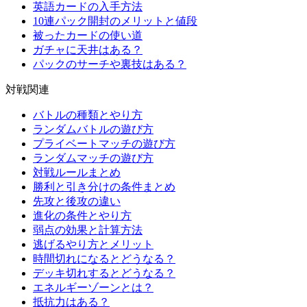
英語カードの入手方法
10連パック開封のメリットと値段
被ったカードの使い道
ガチャに天井はある？
パックのサーチや裏技はある？
対戦関連
バトルの種類とやり方
ランダムバトルの遊び方
プライベートマッチの遊び方
ランダムマッチの遊び方
対戦ルールまとめ
勝利と引き分けの条件まとめ
先攻と後攻の違い
進化の条件とやり方
弱点の効果と計算方法
逃げるやり方とメリット
時間切れになるとどうなる？
デッキ切れするとどうなる？
エネルギーゾーンとは？
抵抗力はある？