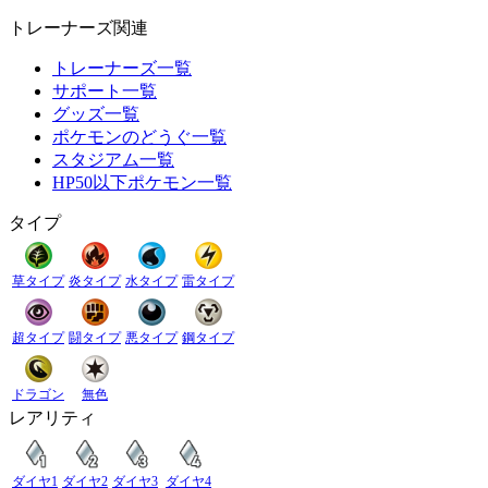
トレーナーズ関連
トレーナーズ一覧
サポート一覧
グッズ一覧
ポケモンのどうぐ一覧
スタジアム一覧
HP50以下ポケモン一覧
タイプ
草タイプ
炎タイプ
水タイプ
雷タイプ
超タイプ
闘タイプ
悪タイプ
鋼タイプ
ドラゴン
無色
レアリティ
ダイヤ1
ダイヤ2
ダイヤ3
ダイヤ4