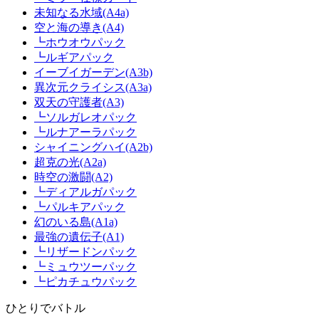
未知なる水域(A4a)
空と海の導き(A4)
┗ホウオウパック
┗ルギアパック
イーブイガーデン(A3b)
異次元クライシス(A3a)
双天の守護者(A3)
┗ソルガレオパック
┗ルナアーラパック
シャイニングハイ(A2b)
超克の光(A2a)
時空の激闘(A2)
┗ディアルガパック
┗パルキアパック
幻のいる島(A1a)
最強の遺伝子(A1)
┗リザードンパック
┗ミュウツーパック
┗ピカチュウパック
ひとりでバトル