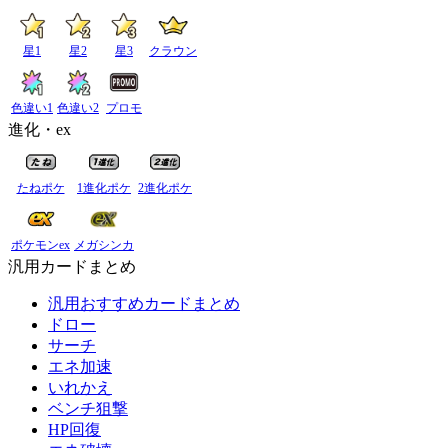
星1
星2
星3
クラウン
色違い1
色違い2
プロモ
進化・ex
たねポケ
1進化ポケ
2進化ポケ
ポケモンex
メガシンカ
汎用カードまとめ
汎用おすすめカードまとめ
ドロー
サーチ
エネ加速
いれかえ
ベンチ狙撃
HP回復