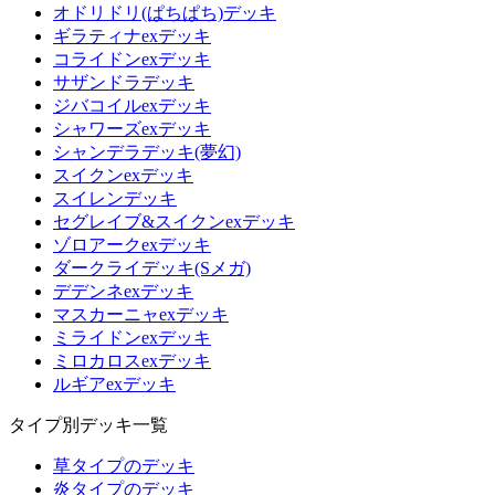
オドリドリ(ぱちぱち)デッキ
ギラティナexデッキ
コライドンexデッキ
サザンドラデッキ
ジバコイルexデッキ
シャワーズexデッキ
シャンデラデッキ(夢幻)
スイクンexデッキ
スイレンデッキ
セグレイブ&スイクンexデッキ
ゾロアークexデッキ
ダークライデッキ(Sメガ)
デデンネexデッキ
マスカーニャexデッキ
ミライドンexデッキ
ミロカロスexデッキ
ルギアexデッキ
タイプ別デッキ一覧
草タイプのデッキ
炎タイプのデッキ