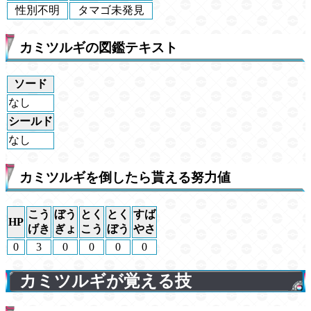
性別不明
タマゴ未発見
カミツルギの図鑑テキスト
ソード
なし
シールド
なし
カミツルギを倒したら貰える努力値
こう
ぼう
とく
とく
すば
HP
げき
ぎょ
こう
ぼう
やさ
0
3
0
0
0
0
カミツルギが覚える技