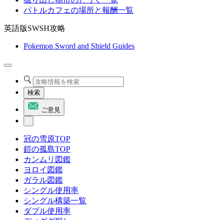
バトルカフェの場所と報酬一覧
英語版SWSH攻略
Pokemon Sword and Shield Guides
検索
ご意見
冠の雪原TOP
鎧の孤島TOP
カンムリ図鑑
ヨロイ図鑑
ガラル図鑑
シングル使用率
シングル構築一覧
ダブル使用率