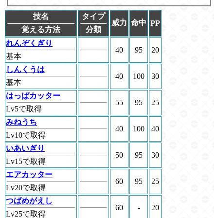
技名
タイプ
威力
命中
PP
覚える方法
分類
れんぞくぎり
40
95
20
基本
しんくうは
40
100
30
基本
はっぱカッター
55
95
25
Lv5で取得
みねうち
40
100
40
Lv10で取得
いあいぎり
50
95
30
Lv15で取得
エアカッター
60
95
25
Lv20で取得
つばめがえし
60
-
20
Lv25で取得