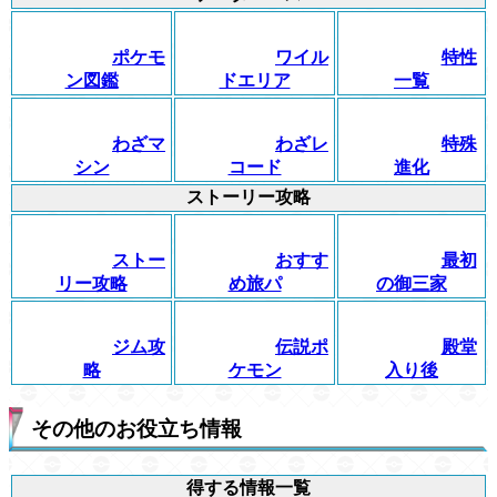
ポケモ
ワイル
特性
ン図鑑
ドエリア
一覧
わざマ
わざレ
特殊
シン
コード
進化
ストーリー攻略
ストー
おすす
最初
リー攻略
め旅パ
の御三家
ジム攻
伝説ポ
殿堂
略
ケモン
入り後
その他のお役立ち情報
得する情報一覧