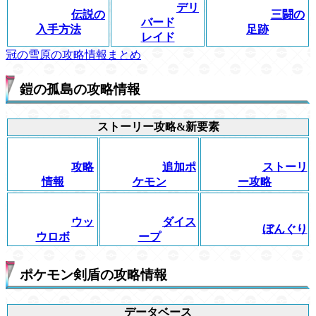
デリ
伝説の
三闘の
バード
入手方法
足跡
レイド
冠の雪原の攻略情報まとめ
鎧の孤島の攻略情報
ストーリー攻略&新要素
攻略
追加ポ
ストーリ
情報
ケモン
ー攻略
ウッ
ダイス
ぼんぐり
ウロボ
ープ
ポケモン剣盾の攻略情報
データベース