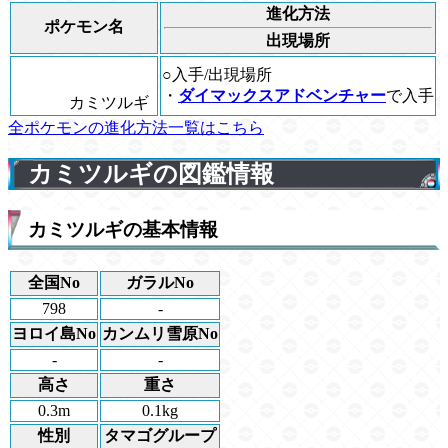
進化方法
ポケモン名
出現場所
○入手/出現場所
・
ダイマックスアドベンチャー
で入手
カミツルギ
全ポケモンの進化方法一覧はこちら
カミツルギの図鑑情報
カミツルギの基本情報
全国No
ガラルNo
798
-
ヨロイ島No
カンムリ雪原No
-
-
高さ
重さ
0.3m
0.1kg
性別
タマゴグループ