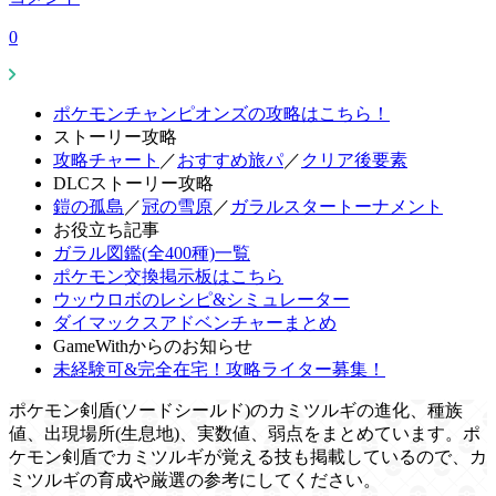
0
ポケモンチャンピオンズの攻略はこちら！
ストーリー攻略
攻略チャート
／
おすすめ旅パ
／
クリア後要素
DLCストーリー攻略
鎧の孤島
／
冠の雪原
／
ガラルスタートーナメント
お役立ち記事
ガラル図鑑(全400種)一覧
ポケモン交換掲示板はこちら
ウッウロボのレシピ&シミュレーター
ダイマックスアドベンチャーまとめ
GameWithからのお知らせ
未経験可&完全在宅！攻略ライター募集！
ポケモン剣盾(ソードシールド)のカミツルギの進化、種族
値、出現場所(生息地)、実数値、弱点をまとめています。ポ
ケモン剣盾でカミツルギが覚える技も掲載しているので、カ
ミツルギの育成や厳選の参考にしてください。