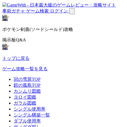
事前ガチャ
ゲーム検索
ログイン
ポケモン剣盾(ソードシールド)攻略
掲示板Q&A
トップに戻る
ゲーム攻略一覧を見る
冠の雪原TOP
鎧の孤島TOP
カンムリ図鑑
ヨロイ図鑑
ガラル図鑑
シングル使用率
シングル構築一覧
ダブル使用率
ディグダ探し