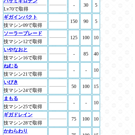
ハサミギロチン
-
30
5
Lv70で取得
ギガインパクト
150
90
5
技マシン09で取得
ソーラーブレード
125
100
10
技マシン12で取得
いやなおと
-
85
40
技マシン16で取得
ねむる
-
-
10
技マシン21で取得
いびき
50
100
15
技マシン24で取得
まもる
-
-
10
技マシン25で取得
ギガドレイン
75
100
10
技マシン28で取得
かわらわり