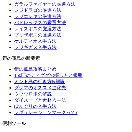
ガラルファイヤーの厳選方法
レジドラゴの厳選方法
レジエレキの厳選方法
バドレックスの厳選方法
レイスポスの厳選方法
ブリザポスの厳選方法
ケルディオ入手方法
レジギガス入手方法
鎧の孤島の新要素
鎧の孤島攻略まとめ
150匹のディグダの探し方と報酬
ミント島の行き方&解説
ダクマのオススメ進化先
ウッウロボの解説
ダイスープと素材入手法
ぼんぐりの入手方法
レギュレーションマークって?
便利ツール