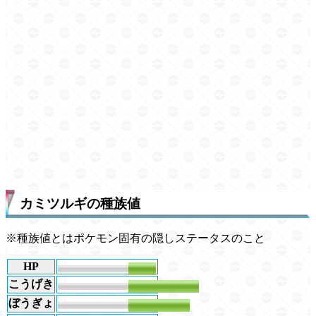
カミツルギの種族値
※種族値とはポケモン固有の隠しステータスのこと
HP
59
こうげき
181
ぼうぎょ
131