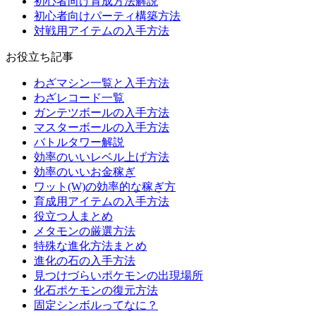
初心者向け育成方法解説
初心者向けパーティ構築方法
対戦用アイテムの入手方法
お役立ち記事
わざマシン一覧と入手方法
わざレコード一覧
ガンテツボールの入手方法
マスターボールの入手方法
バトルタワー解説
効率のいいレベル上げ方法
効率のいいお金稼ぎ
ワット(W)の効率的な稼ぎ方
育成用アイテムの入手方法
役立つ人まとめ
メタモンの厳選方法
特殊な進化方法まとめ
進化の石の入手方法
見つけづらいポケモンの出現場所
化石ポケモンの復元方法
固定シンボルってなに？