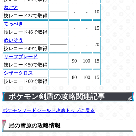
ねごと
-
-
10
技レコード27で取得
てっぺき
-
-
15
技レコード46で取得
めいそう
-
-
20
技レコード49で取得
リーフブレード
90
100
15
技レコード50で取得
シザークロス
80
100
15
技レコード60で取得
ポケモン剣盾の攻略関連記事
ポケモンソードシールド攻略トップに戻る
冠の雪原の攻略情報