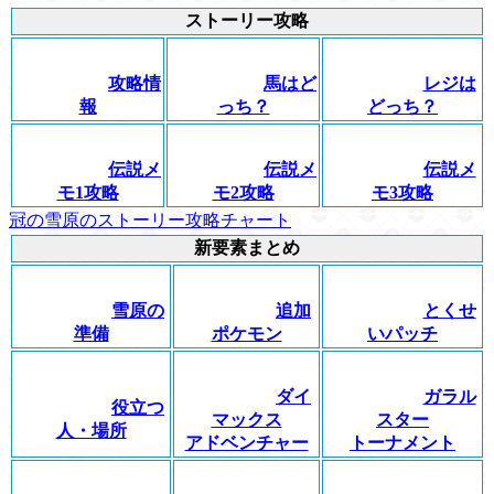
ストーリー攻略
攻略情
馬はど
レジは
報
っち？
どっち？
伝説メ
伝説メ
伝説メ
モ1攻略
モ2攻略
モ3攻略
冠の雪原のストーリー攻略チャート
新要素まとめ
雪原の
追加
とくせ
準備
ポケモン
いパッチ
ダイ
ガラル
役立つ
マックス
スター
人・場所
アドベンチャー
トーナメント