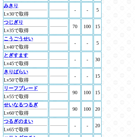
みきり
-
-
5
Lv30で取得
つじぎり
70
100
15
Lv35で取得
こうごうせい
-
-
5
Lv40で取得
とぎすます
-
-
30
Lv45で取得
きりばらい
-
-
15
Lv50で取得
リーフブレード
90
100
15
Lv55で取得
せいなるつるぎ
90
100
20
Lv60で取得
つるぎのまい
-
-
20
Lv65で取得