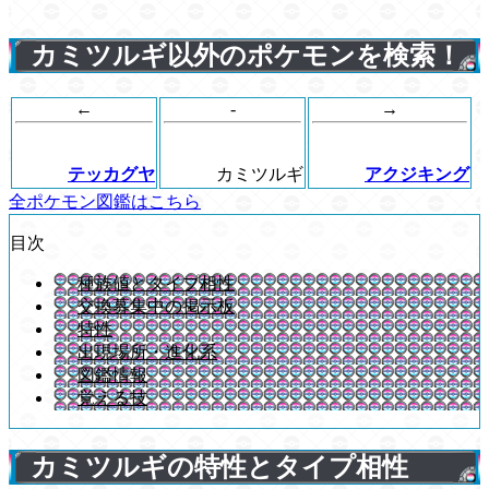
カミツルギ以外のポケモンを検索！
←
-
→
テッカグヤ
カミツルギ
アクジキング
全ポケモン図鑑はこちら
目次
種族値とタイプ相性
交換募集中の掲示板
特性
出現場所・進化系
図鑑情報
覚える技
カミツルギの特性とタイプ相性