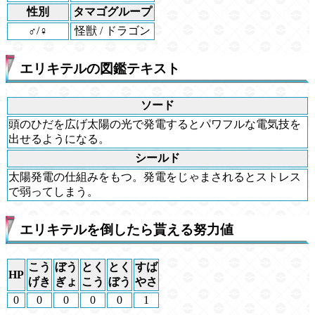
性別
タマゴグループ
♂/♀
怪獣 / ドラゴン
エリキテルの図鑑テキスト
ソード
頭のひだを広げ太陽の光で発電するとパワフルな電気技を
出せるようになる。
シールド
太陽発電の仕組みをもつ。発電をじゃまされるとストレス
で弱ってしまう。
エリキテルを倒したら貰える努力値
こう
ぼう
とく
とく
すば
HP
げき
ぎょ
こう
ぼう
やさ
0
0
0
0
0
1