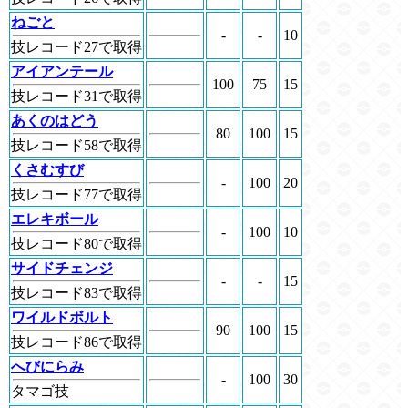
ねごと
-
-
10
技レコード27で取得
アイアンテール
100
75
15
技レコード31で取得
あくのはどう
80
100
15
技レコード58で取得
くさむすび
-
100
20
技レコード77で取得
エレキボール
-
100
10
技レコード80で取得
サイドチェンジ
-
-
15
技レコード83で取得
ワイルドボルト
90
100
15
技レコード86で取得
へびにらみ
-
100
30
タマゴ技