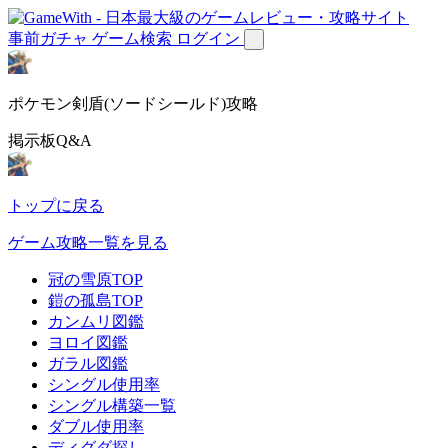
事前ガチャ
ゲーム検索
ログイン
ポケモン剣盾(ソードシールド)攻略
掲示板Q&A
トップに戻る
ゲーム攻略一覧を見る
冠の雪原TOP
鎧の孤島TOP
カンムリ図鑑
ヨロイ図鑑
ガラル図鑑
シングル使用率
シングル構築一覧
ダブル使用率
ディグダ探し