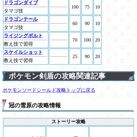
ドラゴンダイブ
100
75
10
タマゴ技
ドラゴンテール
60
90
10
タマゴ技
ライジングボルト
70
100
20
教え技で習得
スケイルショット
25
90
20
教え技で習得
ポケモン剣盾の攻略関連記事
ポケモンソードシールド攻略トップに戻る
冠の雪原の攻略情報
ストーリー攻略