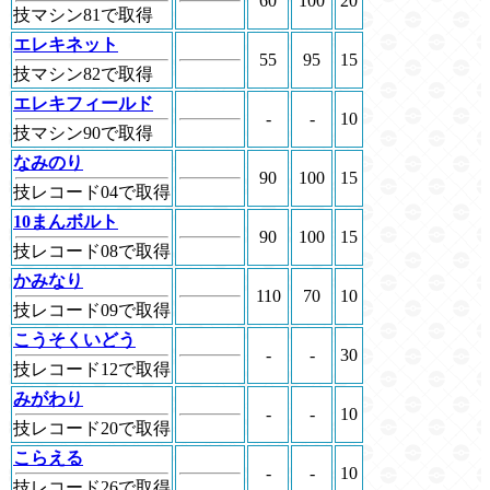
60
100
20
技マシン81で取得
エレキネット
55
95
15
技マシン82で取得
エレキフィールド
-
-
10
技マシン90で取得
なみのり
90
100
15
技レコード04で取得
10まんボルト
90
100
15
技レコード08で取得
かみなり
110
70
10
技レコード09で取得
こうそくいどう
-
-
30
技レコード12で取得
みがわり
-
-
10
技レコード20で取得
こらえる
-
-
10
技レコード26で取得