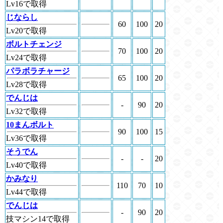
Lv16で取得
じならし
60
100
20
Lv20で取得
ボルトチェンジ
70
100
20
Lv24で取得
パラボラチャージ
65
100
20
Lv28で取得
でんじは
-
90
20
Lv32で取得
10まんボルト
90
100
15
Lv36で取得
そうでん
-
-
20
Lv40で取得
かみなり
110
70
10
Lv44で取得
でんじは
-
90
20
技マシン14で取得