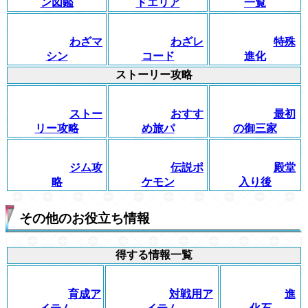
ン図鑑
ドエリア
一覧
わざマ
わざレ
特殊
シン
コード
進化
ストーリー攻略
ストー
おすす
最初
リー攻略
め旅パ
の御三家
ジム攻
伝説ポ
殿堂
略
ケモン
入り後
その他のお役立ち情報
得する情報一覧
育成ア
対戦用ア
進