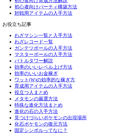
初心者向け育成方法解説
初心者向けパーティ構築方法
対戦用アイテムの入手方法
お役立ち記事
わざマシン一覧と入手方法
わざレコード一覧
ガンテツボールの入手方法
マスターボールの入手方法
バトルタワー解説
効率のいいレベル上げ方法
効率のいいお金稼ぎ
ワット(W)の効率的な稼ぎ方
育成用アイテムの入手方法
役立つ人まとめ
メタモンの厳選方法
特殊な進化方法まとめ
進化の石の入手方法
見つけづらいポケモンの出現場所
化石ポケモンの復元方法
固定シンボルってなに？