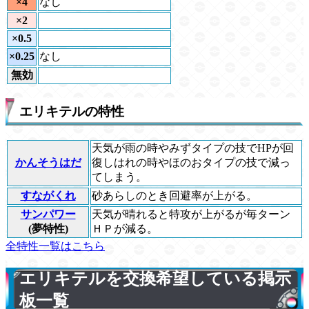
×4
なし
×2
×0.5
×0.25
なし
無効
エリキテルの特性
天気が雨の時やみずタイプの技でHPが回
かんそうはだ
復しはれの時やほのおタイプの技で減っ
てしまう。
すながくれ
砂あらしのとき回避率が上がる。
サンパワー
天気が晴れると特攻が上がるが毎ターン
(夢特性)
ＨＰが減る。
全特性一覧はこちら
エリキテルを交換希望している掲示
板一覧