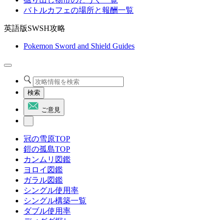
バトルカフェの場所と報酬一覧
英語版SWSH攻略
Pokemon Sword and Shield Guides
検索
ご意見
冠の雪原TOP
鎧の孤島TOP
カンムリ図鑑
ヨロイ図鑑
ガラル図鑑
シングル使用率
シングル構築一覧
ダブル使用率