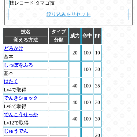
技レコード
タマゴ技
絞り込みをリセット
技名
タイプ
威力
命中
PP
覚える方法
分類
どろかけ
20
100
10
基本
しっぽをふる
-
100
30
基本
はたく
40
100
35
Lv4で取得
でんきショック
40
100
30
Lv8で取得
でんこうせっか
40
100
30
Lv12で取得
じゅうでん
-
-
20