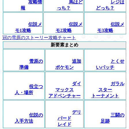
攻略情
馬はど
レジは
報
っち？
どっち？
伝説メ
伝説メ
伝説メ
モ1攻略
モ2攻略
モ3攻略
冠の雪原のストーリー攻略チャート
新要素まとめ
雪原の
追加
とくせ
準備
ポケモン
いパッチ
ダイ
ガラル
役立つ
マックス
スター
人・場所
アドベンチャー
トーナメント
デリ
伝説の
三闘の
バード
入手方法
足跡
レイド