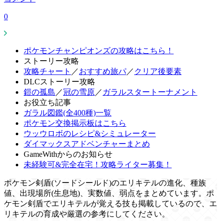
0
ポケモンチャンピオンズの攻略はこちら！
ストーリー攻略
攻略チャート
／
おすすめ旅パ
／
クリア後要素
DLCストーリー攻略
鎧の孤島
／
冠の雪原
／
ガラルスタートーナメント
お役立ち記事
ガラル図鑑(全400種)一覧
ポケモン交換掲示板はこちら
ウッウロボのレシピ&シミュレーター
ダイマックスアドベンチャーまとめ
GameWithからのお知らせ
未経験可&完全在宅！攻略ライター募集！
ポケモン剣盾(ソードシールド)のエリキテルの進化、種族
値、出現場所(生息地)、実数値、弱点をまとめています。ポ
ケモン剣盾でエリキテルが覚える技も掲載しているので、エ
リキテルの育成や厳選の参考にしてください。