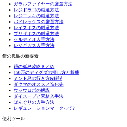
ガラルファイヤーの厳選方法
レジドラゴの厳選方法
レジエレキの厳選方法
バドレックスの厳選方法
レイスポスの厳選方法
ブリザポスの厳選方法
ケルディオ入手方法
レジギガス入手方法
鎧の孤島の新要素
鎧の孤島攻略まとめ
150匹のディグダの探し方と報酬
ミント島の行き方&解説
ダクマのオススメ進化先
ウッウロボの解説
ダイスープと素材入手法
ぼんぐりの入手方法
レギュレーションマークって?
便利ツール