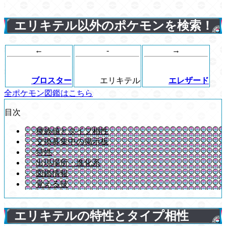
エリキテル以外のポケモンを検索！
←
-
→
ブロスター
エリキテル
エレザード
全ポケモン図鑑はこちら
目次
種族値とタイプ相性
交換募集中の掲示板
特性
出現場所・進化系
図鑑情報
覚える技
エリキテルの特性とタイプ相性