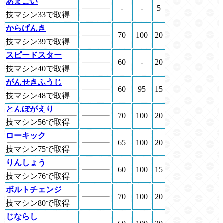
あまごい
-
-
5
技マシン33で取得
からげんき
70
100
20
技マシン39で取得
スピードスター
60
-
20
技マシン40で取得
がんせきふうじ
60
95
15
技マシン48で取得
とんぼがえり
70
100
20
技マシン56で取得
ローキック
65
100
20
技マシン75で取得
りんしょう
60
100
15
技マシン76で取得
ボルトチェンジ
70
100
20
技マシン80で取得
じならし