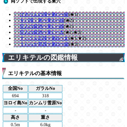
両ソフトで出現する巣穴
げきりんの湖ー巣Cー細
(★1)
キバ湖・東ー巣Aー細
(★2)
巨人の鏡池ー巣Cー細
(★1)
巨人の鏡池ー巣Cー太
(★1,★2)
ナックル丘陵ー巣Bー太
(★1,★2)
うららか草原ー巣Dー細
(★2)
エリキテルの図鑑情報
エリキテルの基本情報
全国No
ガラルNo
694
318
ヨロイ島No
カンムリ雪原No
-
-
高さ
重さ
0.5m
6.0kg