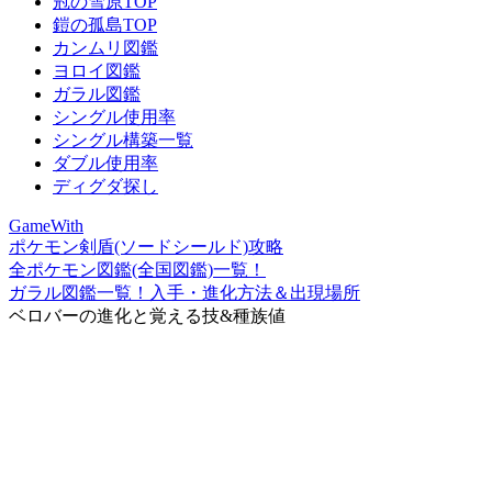
冠の雪原TOP
鎧の孤島TOP
カンムリ図鑑
ヨロイ図鑑
ガラル図鑑
シングル使用率
シングル構築一覧
ダブル使用率
ディグダ探し
GameWith
ポケモン剣盾(ソードシールド)攻略
全ポケモン図鑑(全国図鑑)一覧！
ガラル図鑑一覧！入手・進化方法＆出現場所
ベロバーの進化と覚える技&種族値