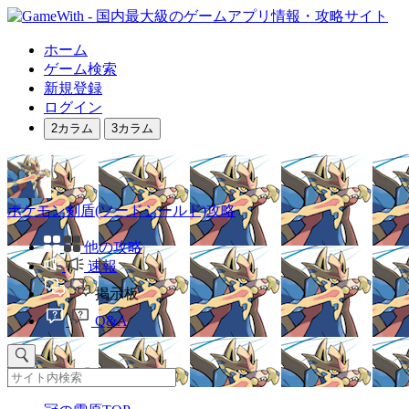
ホーム
ゲーム検索
新規登録
ログイン
2カラム
3カラム
ポケモン剣盾(ソードシールド)攻略
他の攻略
速報
掲示板
Q&A