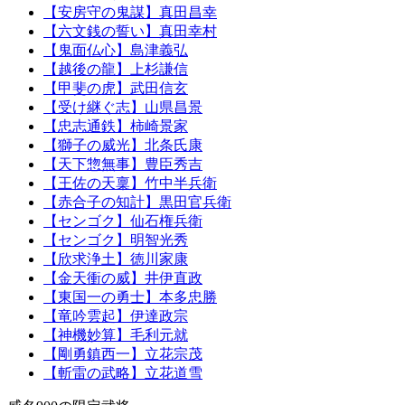
【安房守の鬼謀】真田昌幸
【六文銭の誓い】真田幸村
【鬼面仏心】島津義弘
【越後の龍】上杉謙信
【甲斐の虎】武田信玄
【受け継ぐ志】山県昌景
【忠志通鉄】柿崎景家
【獅子の威光】北条氏康
【天下惣無事】豊臣秀吉
【王佐の天稟】竹中半兵衛
【赤合子の知計】黒田官兵衛
【センゴク】仙石権兵衛
【センゴク】明智光秀
【欣求浄土】徳川家康
【金天衝の威】井伊直政
【東国一の勇士】本多忠勝
【竜吟雲起】伊達政宗
【神機妙算】毛利元就
【剛勇鎮西一】立花宗茂
【斬雷の武略】立花道雪