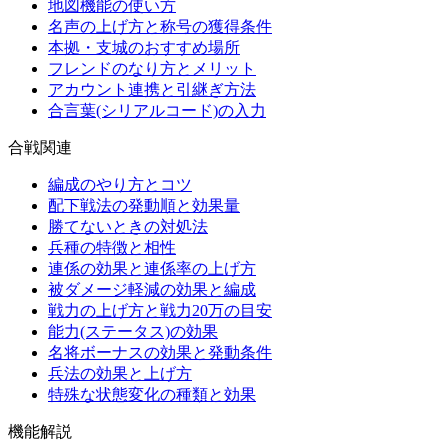
地図機能の使い方
名声の上げ方と称号の獲得条件
本拠・支城のおすすめ場所
フレンドのなり方とメリット
アカウント連携と引継ぎ方法
合言葉(シリアルコード)の入力
合戦関連
編成のやり方とコツ
配下戦法の発動順と効果量
勝てないときの対処法
兵種の特徴と相性
連係の効果と連係率の上げ方
被ダメージ軽減の効果と編成
戦力の上げ方と戦力20万の目安
能力(ステータス)の効果
名将ボーナスの効果と発動条件
兵法の効果と上げ方
特殊な状態変化の種類と効果
機能解説