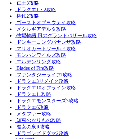
仁王3攻略
ドラクエ1・2攻略
桃鉄2攻略
ゴーストオブヨウテイ攻略
メタルギアデルタ攻略
牧場物語 風のグランドバザール攻略
ドンキーコングバナンザ攻略
マリオカートワールド攻略
モンハンワイルズ攻略
エルデンリング攻略
Blades of Fire攻略
ファンタジーライフi攻略
ドラクエ3リメイク攻略
ドラクエ10オフライン攻略
ドラクエ11攻略
ドラクエモンスターズ3攻略
ドラクエ6攻略
メタファー攻略
知恵のかりもの攻略
魔女の泉R攻略
ドラゴンズドグマ2攻略