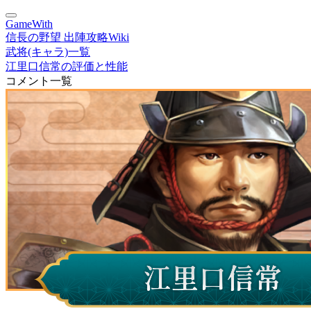
GameWith
信長の野望 出陣攻略Wiki
武将(キャラ)一覧
江里口信常の評価と性能
コメント一覧