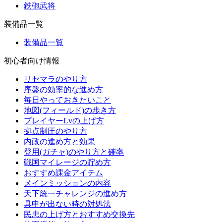
鉄砲武将
装備品一覧
装備品一覧
初心者向け情報
リセマラのやり方
序盤の効率的な進め方
毎日やっておきたいこと
地図(フィールド)の歩き方
プレイヤーLvの上げ方
拠点制圧のやり方
内政の進め方と効果
登用(ガチャ)のやり方と確率
戦国マイレージの貯め方
おすすめ課金アイテム
メインミッションの内容
天下統一チャレンジの進め方
具申が出ない時の対処法
民忠の上げ方とおすすめ交換先