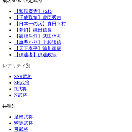
威名900の限定武将
【和風慶雲】ねね
【千成瓢箪】豊臣秀吉
【日本一の兵】真田幸村
【夢幻】織田信長
【御旗盾無】武田信玄
【車懸かり】上杉謙信
【天下泰平】徳川家康
【伊達者】伊達政宗
レアリティ別
SSR武将
SR武将
R武将
N武将
兵種別
足軽武将
騎馬武将
弓武将