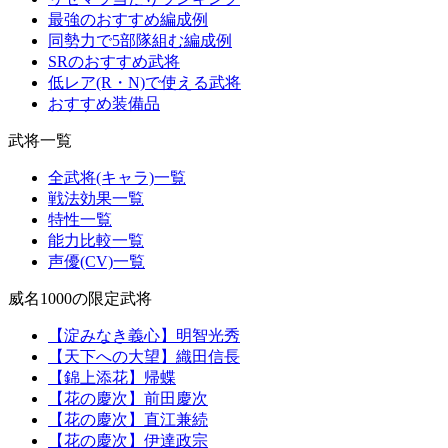
最強のおすすめ編成例
同勢力で5部隊組む編成例
SRのおすすめ武将
低レア(R・N)で使える武将
おすすめ装備品
武将一覧
全武将(キャラ)一覧
戦法効果一覧
特性一覧
能力比較一覧
声優(CV)一覧
威名1000の限定武将
【淀みなき義心】明智光秀
【天下への大望】織田信長
【錦上添花】帰蝶
【花の慶次】前田慶次
【花の慶次】直江兼続
【花の慶次】伊達政宗