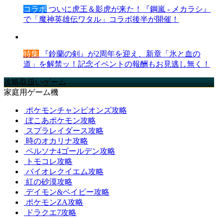
コラボ
ついに虎王＆影虎が来た！『鋼嵐 - メカラシ』
で「魔神英雄伝ワタル」コラボ後半が開催！
特集
『鈴蘭の剣』が2周年を迎え、新章「氷と血の
道」を解禁ッ！記念イベントの報酬もお見逃し無く！
攻略取扱いゲーム
家庭用ゲーム機
ポケモンチャンピオンズ攻略
ぽこあポケモン攻略
スプラレイダース攻略
時のオカリナ攻略
ペルソナ4ゴールデン攻略
トモコレ攻略
バイオレクイエム攻略
紅の砂漠攻略
デイモン&ベイビー攻略
ポケモンZA攻略
ドラクエ7攻略