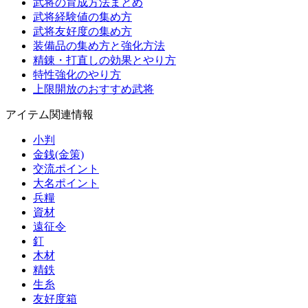
武将の育成方法まとめ
武将経験値の集め方
武将友好度の集め方
装備品の集め方と強化方法
精錬・打直しの効果とやり方
特性強化のやり方
上限開放のおすすめ武将
アイテム関連情報
小判
金銭(金策)
交流ポイント
大名ポイント
兵糧
資材
遠征令
釘
木材
精鉄
生糸
友好度箱