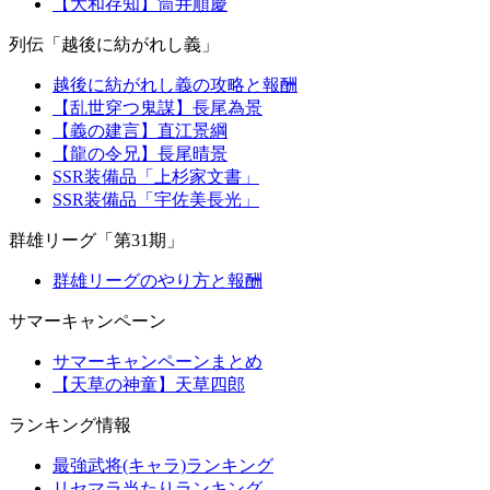
【大和存知】筒井順慶
列伝「越後に紡がれし義」
越後に紡がれし義の攻略と報酬
【乱世穿つ鬼謀】長尾為景
【義の建言】直江景綱
【龍の令兄】長尾晴景
SSR装備品「上杉家文書」
SSR装備品「宇佐美長光」
群雄リーグ「第31期」
群雄リーグのやり方と報酬
サマーキャンペーン
サマーキャンペーンまとめ
【天草の神童】天草四郎
ランキング情報
最強武将(キャラ)ランキング
リセマラ当たりランキング