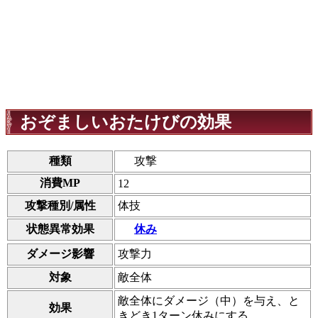
おぞましいおたけびの効果
種類
攻撃
消費MP
12
攻撃種別/属性
体技
状態異常効果
休み
ダメージ影響
攻撃力
対象
敵全体
敵全体にダメージ（中）を与え、と
効果
きどき1ターン休みにする。