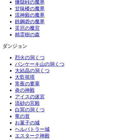
煉獄峠の魔界
甘味楼の魔界
流神殿の魔界
鉄鋼砦の魔界
災厄の魔宮
精霊樹の森
ダンジョン
烈火の洞くつ
パンケーキ山の洞くつ
大結晶の洞くつ
大監視塔
常夜の要塞
炎の神殿
アイスの迷宮
流砂の宮殿
白冥の洞くつ
竜の首
お菓子の城
ヘルバトラー城
エスターク神殿