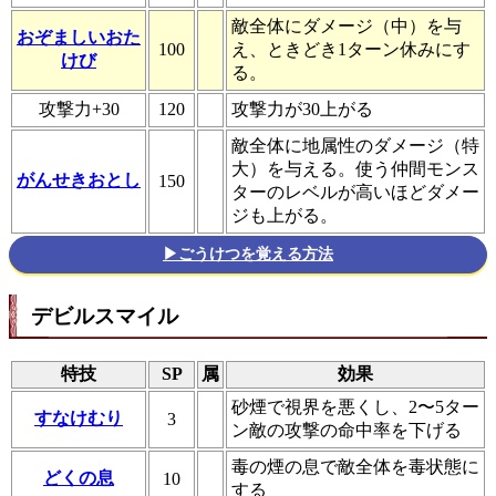
敵全体にダメージ（中）を与
おぞましいおた
100
え、ときどき1ターン休みにす
けび
る。
攻撃力+30
120
攻撃力が30上がる
敵全体に地属性のダメージ（特
大）を与える。使う仲間モンス
がんせきおとし
150
ターのレベルが高いほどダメー
ジも上がる。
▶ごうけつを覚える方法
デビルスマイル
特技
SP
属
効果
砂煙で視界を悪くし、2〜5ター
すなけむり
3
ン敵の攻撃の命中率を下げる
毒の煙の息で敵全体を毒状態に
どくの息
10
する