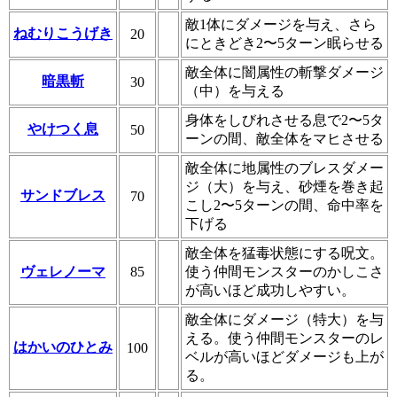
敵1体にダメージを与え、さら
ねむりこうげき
20
にときどき2〜5ターン眠らせる
敵全体に闇属性の斬撃ダメージ
暗黒斬
30
（中）を与える
身体をしびれさせる息で2〜5タ
やけつく息
50
ーンの間、敵全体をマヒさせる
敵全体に地属性のブレスダメー
ジ（大）を与え、砂煙を巻き起
サンドブレス
70
こし2〜5ターンの間、命中率を
下げる
敵全体を猛毒状態にする呪文。
ヴェレノーマ
85
使う仲間モンスターのかしこさ
が高いほど成功しやすい。
敵全体にダメージ（特大）を与
える。使う仲間モンスターのレ
はかいのひとみ
100
ベルが高いほどダメージも上が
る。