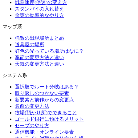
戦闘速度(倍速)の変え方
スタンバイの入れ替え
金策の効率的なやり方
マップ系
強敵の出現場所まとめ
道具屋の場所
虹色の光っている場所はなに？
季節の変更方法と違い
天気の変更方法と違い
システム系
選択肢でルート分岐はある？
取り返しのつかない要素
新要素と前作からの変更点
名前の変更方法
牧場(預かり所)でできること
ゴールド銀行に預けるメリット
セーブのやり方
通信機能・オンライン要素