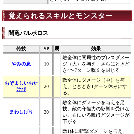
覚えられるスキルとモンスター
闇竜バルボロス
特技
SP
属
効果
敵全体に闇属性のブレスダメー
やみの息
10
ジ（大）を与え、さらにときど
き4〜7ターン呪文を封じる
敵全体にダメージ（中）を与
おぞましいおた
20
え、ときどき1ターン休みにす
けび
る。
敵全体にダメージを与える足
技。敵の守備力の影響を受けな
まわしげり
30
い。右にいる敵ほどダメージが
下がる
敵1体に斬撃ダメージを与え、