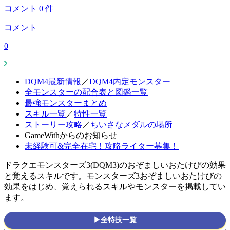
コメント
0
件
コメント
0
DQM4最新情報
／
DQM4内定モンスター
全モンスターの配合表と図鑑一覧
最強モンスターまとめ
スキル一覧
／
特性一覧
ストーリー攻略
／
ちいさなメダルの場所
GameWithからのお知らせ
未経験可&完全在宅！攻略ライター募集！
ドラクエモンスターズ3(DQM3)のおぞましいおたけびの効果
と覚えるスキルです。モンスターズ3おぞましいおたけびの
効果をはじめ、覚えられるスキルやモンスターを掲載してい
ます。
▶全特技一覧