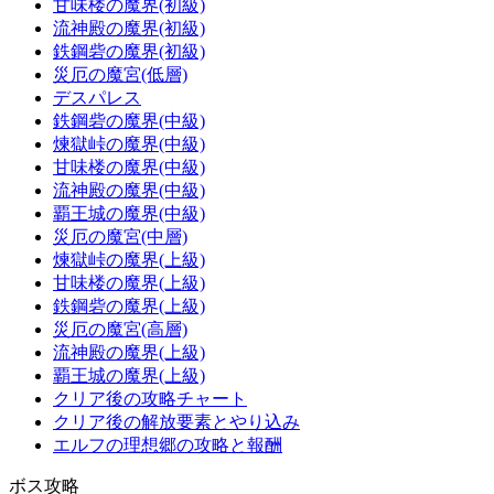
甘味楼の魔界(初級)
流神殿の魔界(初級)
鉄鋼砦の魔界(初級)
災厄の魔宮(低層)
デスパレス
鉄鋼砦の魔界(中級)
煉獄峠の魔界(中級)
甘味楼の魔界(中級)
流神殿の魔界(中級)
覇王城の魔界(中級)
災厄の魔宮(中層)
煉獄峠の魔界(上級)
甘味楼の魔界(上級)
鉄鋼砦の魔界(上級)
災厄の魔宮(高層)
流神殿の魔界(上級)
覇王城の魔界(上級)
クリア後の攻略チャート
クリア後の解放要素とやり込み
エルフの理想郷の攻略と報酬
ボス攻略