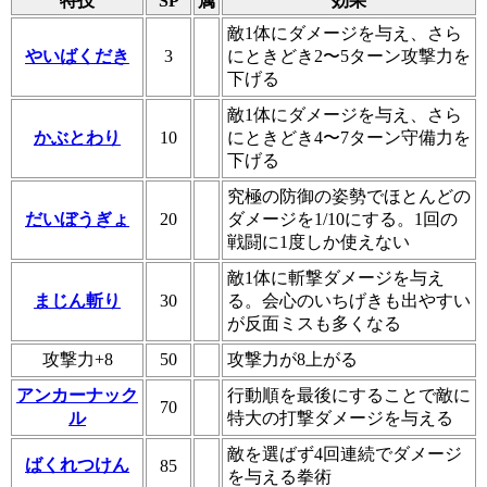
特技
SP
属
効果
敵1体にダメージを与え、さら
やいばくだき
3
にときどき2〜5ターン攻撃力を
下げる
敵1体にダメージを与え、さら
かぶとわり
10
にときどき4〜7ターン守備力を
下げる
究極の防御の姿勢でほとんどの
だいぼうぎょ
20
ダメージを1/10にする。1回の
戦闘に1度しか使えない
敵1体に斬撃ダメージを与え
まじん斬り
30
る。会心のいちげきも出やすい
が反面ミスも多くなる
攻撃力+8
50
攻撃力が8上がる
アンカーナック
行動順を最後にすることで敵に
70
ル
特大の打撃ダメージを与える
敵を選ばず4回連続でダメージ
ばくれつけん
85
を与える拳術