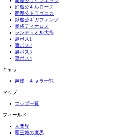
暴魔公ツインエッジ
幻魔公キルローズ
竜魔公ドラゴニカ
獣魔公ギガファング
暴将ディオロス
ランディオル大帝
裏ボス1
裏ボス2
裏ボス3
裏ボス4
キャラ
声優・キャラ一覧
マップ
マップ一覧
フィールド
人間界
覇王城の魔界