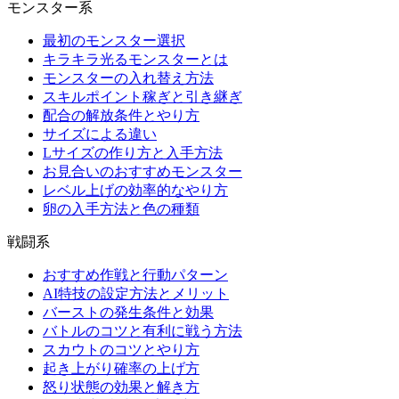
モンスター系
最初のモンスター選択
キラキラ光るモンスターとは
モンスターの入れ替え方法
スキルポイント稼ぎと引き継ぎ
配合の解放条件とやり方
サイズによる違い
Lサイズの作り方と入手方法
お見合いのおすすめモンスター
レベル上げの効率的なやり方
卵の入手方法と色の種類
戦闘系
おすすめ作戦と行動パターン
AI特技の設定方法とメリット
バーストの発生条件と効果
バトルのコツと有利に戦う方法
スカウトのコツとやり方
起き上がり確率の上げ方
怒り状態の効果と解き方