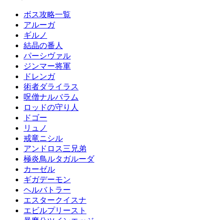
ボス攻略一覧
アルーガ
ギルノ
結晶の番人
パーシヴァル
ジンマー将軍
ドレンガ
術者ダライラス
呪僧ナルバラム
ロッドの守り人
ドゴー
リュノ
戒竜ニシル
アンドロス三兄弟
極炎鳥ルタガルーダ
カーゼル
ギガデーモン
ヘルバトラー
エスタークイスナ
エビルプリースト