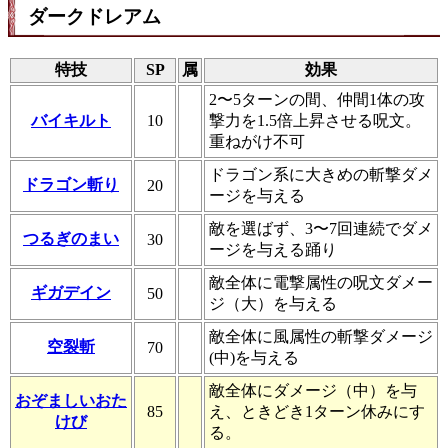
ダークドレアム
特技
SP
属
効果
2〜5ターンの間、仲間1体の攻
バイキルト
10
撃力を1.5倍上昇させる呪文。
重ねがけ不可
ドラゴン系に大きめの斬撃ダメ
ドラゴン斬り
20
ージを与える
敵を選ばず、3〜7回連続でダメ
つるぎのまい
30
ージを与える踊り
敵全体に電撃属性の呪文ダメー
ギガデイン
50
ジ（大）を与える
敵全体に風属性の斬撃ダメージ
空裂斬
70
(中)を与える
敵全体にダメージ（中）を与
おぞましいおた
85
え、ときどき1ターン休みにす
けび
る。