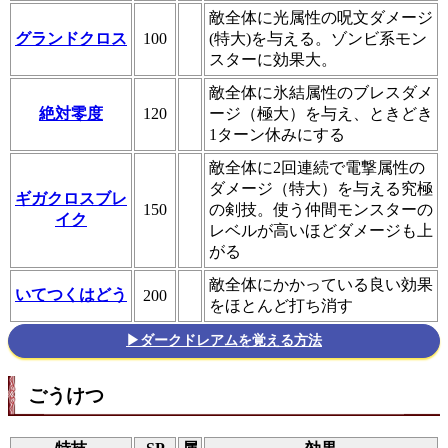
敵全体に光属性の呪文ダメージ
グランドクロス
100
(特大)を与える。ゾンビ系モン
スターに効果大。
敵全体に氷結属性のブレスダメ
絶対零度
120
ージ（極大）を与え、ときどき
1ターン休みにする
敵全体に2回連続で電撃属性の
ダメージ（特大）を与える究極
ギガクロスブレ
150
の剣技。使う仲間モンスターの
イク
レベルが高いほどダメージも上
がる
敵全体にかかっている良い効果
いてつくはどう
200
をほとんど打ち消す
▶ダークドレアムを覚える方法
ごうけつ