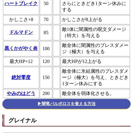
ハートブレイク
50
さらにときどき1ターン休みに
する
かしこさ+8
70
かしこさが8上がる
敵1体に闇属性の呪文ダメージ
ドルマドン
85
（特大）を与える
敵全体に闇属性のブレスダメー
黒くかがやく炎
100
ジ（極大）を与える
最大HP+12
120
最大HPが12上がる
敵全体に氷結属性のブレスダメ
絶対零度
150
ージ（極大）を与え、ときどき
1ターン休みにする
やみのはどう
200
敵全体を弱体化させる。
▶闇竜バルボロスを覚える方法
グレイナル