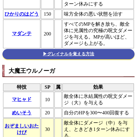
ターン休みにする
ひかりのはどう
150
味方全体の悪い状態を治す
すべてのMPを解き放ち、敵全
体に光属性の究極の呪文ダメー
マダンテ
200
ジを与える。MPが高いほど、
ダメージも上がる。
▶グレイナルを覚える方法
大魔王ウルノーガ
特技
SP
属
効果
敵全体に氷結属性の呪文ダメー
マヒャド
10
ジ（大）を与える
めいそう
20
自分のHPを300〜400回復する
敵全体にダメージ（中）を与
おぞましいおた
30
え、ときどき1ターン休みにす
けび
る。