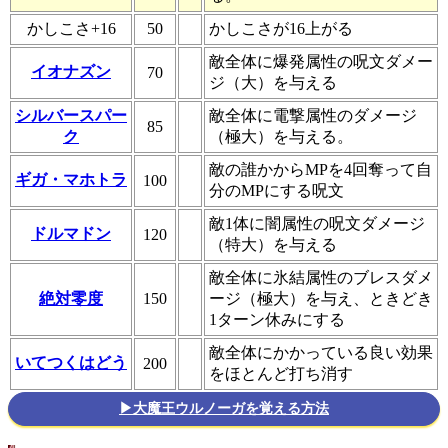
かしこさ+16
50
かしこさが16上がる
敵全体に爆発属性の呪文ダメー
イオナズン
70
ジ（大）を与える
シルバースパー
敵全体に電撃属性のダメージ
85
ク
（極大）を与える。
敵の誰かからMPを4回奪って自
ギガ・マホトラ
100
分のMPにする呪文
敵1体に闇属性の呪文ダメージ
ドルマドン
120
（特大）を与える
敵全体に氷結属性のブレスダメ
絶対零度
150
ージ（極大）を与え、ときどき
1ターン休みにする
敵全体にかかっている良い効果
いてつくはどう
200
をほとんど打ち消す
▶大魔王ウルノーガを覚える方法