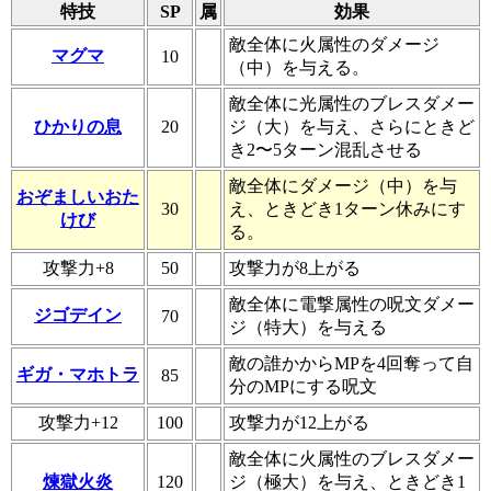
特技
SP
属
効果
敵全体に火属性のダメージ
マグマ
10
（中）を与える。
敵全体に光属性のブレスダメー
ひかりの息
20
ジ（大）を与え、さらにときど
き2〜5ターン混乱させる
敵全体にダメージ（中）を与
おぞましいおた
30
え、ときどき1ターン休みにす
けび
る。
攻撃力+8
50
攻撃力が8上がる
敵全体に電撃属性の呪文ダメー
ジゴデイン
70
ジ（特大）を与える
敵の誰かからMPを4回奪って自
ギガ・マホトラ
85
分のMPにする呪文
攻撃力+12
100
攻撃力が12上がる
敵全体に火属性のブレスダメー
煉獄火炎
120
ジ（極大）を与え、ときどき1