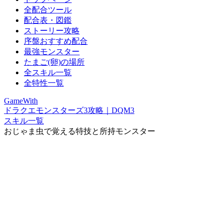
全配合ツール
配合表・図鑑
ストーリー攻略
序盤おすすめ配合
最強モンスター
たまご(卵)の場所
全スキル一覧
全特性一覧
GameWith
ドラクエモンスターズ3攻略｜DQM3
スキル一覧
おじゃま虫で覚える特技と所持モンスター