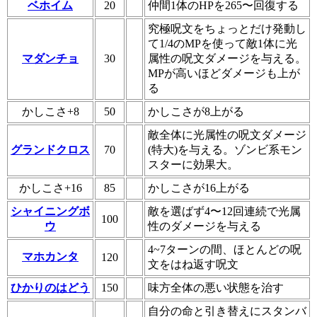
ベホイム
20
仲間1体のHPを265〜回復する
究極呪文をちょっとだけ発動し
て1/4のMPを使って敵1体に光
マダンチョ
30
属性の呪文ダメージを与える。
MPが高いほどダメージも上が
る
かしこさ+8
50
かしこさが8上がる
敵全体に光属性の呪文ダメージ
グランドクロス
70
(特大)を与える。ゾンビ系モン
スターに効果大。
かしこさ+16
85
かしこさが16上がる
シャイニングボ
敵を選ばず4〜12回連続で光属
100
ウ
性のダメージを与える
4~7ターンの間、ほとんどの呪
マホカンタ
120
文をはね返す呪文
ひかりのはどう
150
味方全体の悪い状態を治す
自分の命と引き替えにスタンバ