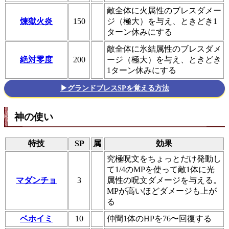
敵全体に火属性のブレスダメー
煉獄火炎
150
ジ（極大）を与え、ときどき1
ターン休みにする
敵全体に氷結属性のブレスダメ
絶対零度
200
ージ（極大）を与え、ときどき
1ターン休みにする
▶グランドブレスSPを覚える方法
神の使い
特技
SP
属
効果
究極呪文をちょっとだけ発動し
て1/4のMPを使って敵1体に光
マダンチョ
3
属性の呪文ダメージを与える。
MPが高いほどダメージも上が
る
ベホイミ
10
仲間1体のHPを76〜回復する