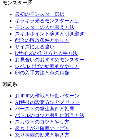
モンスター系
最初のモンスター選択
キラキラ光るモンスターとは
モンスターの入れ替え方法
スキルポイント稼ぎと引き継ぎ
配合の解放条件とやり方
サイズによる違い
Lサイズの作り方と入手方法
お見合いのおすすめモンスター
レベル上げの効率的なやり方
卵の入手方法と色の種類
戦闘系
おすすめ作戦と行動パターン
AI特技の設定方法とメリット
バーストの発生条件と効果
バトルのコツと有利に戦う方法
スカウトのコツとやり方
起き上がり確率の上げ方
怒り状態の効果と解き方