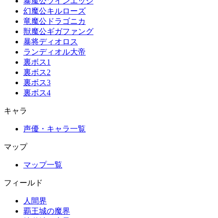
暴魔公ツインエッジ
幻魔公キルローズ
竜魔公ドラゴニカ
獣魔公ギガファング
暴将ディオロス
ランディオル大帝
裏ボス1
裏ボス2
裏ボス3
裏ボス4
キャラ
声優・キャラ一覧
マップ
マップ一覧
フィールド
人間界
覇王城の魔界