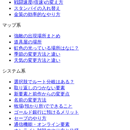
戦闘速度(倍速)の変え方
スタンバイの入れ替え
金策の効率的なやり方
マップ系
強敵の出現場所まとめ
道具屋の場所
虹色の光っている場所はなに？
季節の変更方法と違い
天気の変更方法と違い
システム系
選択肢でルート分岐はある？
取り返しのつかない要素
新要素と前作からの変更点
名前の変更方法
牧場(預かり所)でできること
ゴールド銀行に預けるメリット
セーブのやり方
通信機能・オンライン要素