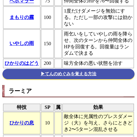
ベホマラー
75
仲間全体のHPを76〜回復する
1度だけダメージを無効にす
まもりの霧
100
る。ただし一部の攻撃には効か
ない
雨乞いをしていやしの雨を降ら
せ、次のターンから仲間全体の
いやしの雨
150
HPを回復する。回復量はラン
ダムで決まる
ひかりのはどう
200
味方全体の悪い状態を治す
▶てんのめぐみを覚える方法
ラーミア
特技
SP
属
効果
敵全体に光属性のブレスダメー
ひかりの息
10
ジ（大）を与え、さらにときど
き2〜5ターン混乱させる