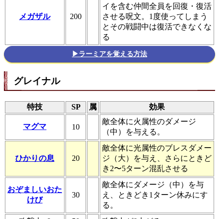
イを含む仲間全員を回復・復活
メガザル
200
させる呪文。1度使ってしまう
とその戦闘中は復活できなくな
る
▶ラーミアを覚える方法
グレイナル
特技
SP
属
効果
敵全体に火属性のダメージ
マグマ
10
（中）を与える。
敵全体に光属性のブレスダメー
ひかりの息
20
ジ（大）を与え、さらにときど
き2〜5ターン混乱させる
敵全体にダメージ（中）を与
おぞましいおた
30
え、ときどき1ターン休みにす
けび
る。