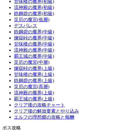
甘味楼の魔界(初級)
流神殿の魔界(初級)
鉄鋼砦の魔界(初級)
災厄の魔宮(低層)
デスパレス
鉄鋼砦の魔界(中級)
煉獄峠の魔界(中級)
甘味楼の魔界(中級)
流神殿の魔界(中級)
覇王城の魔界(中級)
災厄の魔宮(中層)
煉獄峠の魔界(上級)
甘味楼の魔界(上級)
鉄鋼砦の魔界(上級)
災厄の魔宮(高層)
流神殿の魔界(上級)
覇王城の魔界(上級)
クリア後の攻略チャート
クリア後の解放要素とやり込み
エルフの理想郷の攻略と報酬
ボス攻略