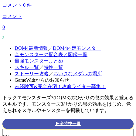
コメント
0
件
コメント
0
DQM4最新情報
／
DQM4内定モンスター
全モンスターの配合表と図鑑一覧
最強モンスターまとめ
スキル一覧
／
特性一覧
ストーリー攻略
／
ちいさなメダルの場所
GameWithからのお知らせ
未経験可&完全在宅！攻略ライター募集！
ドラクエモンスターズ3(DQM3)のひかりの息の効果と覚える
スキルです。モンスターズ3ひかりの息の効果をはじめ、覚
えられるスキルやモンスターを掲載しています。
▶全特技一覧