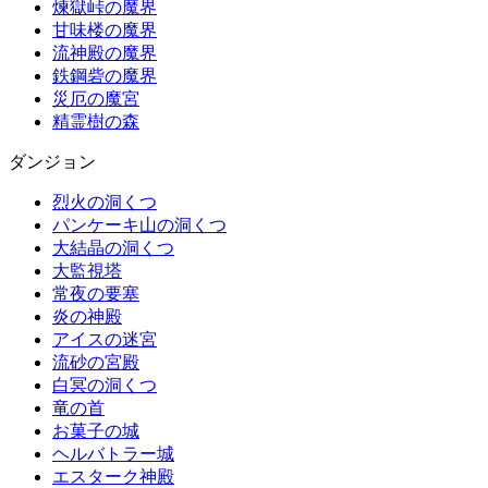
煉獄峠の魔界
甘味楼の魔界
流神殿の魔界
鉄鋼砦の魔界
災厄の魔宮
精霊樹の森
ダンジョン
烈火の洞くつ
パンケーキ山の洞くつ
大結晶の洞くつ
大監視塔
常夜の要塞
炎の神殿
アイスの迷宮
流砂の宮殿
白冥の洞くつ
竜の首
お菓子の城
ヘルバトラー城
エスターク神殿