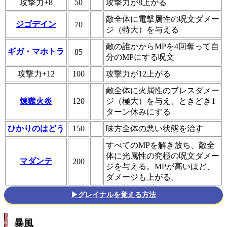
攻撃力+8
50
攻撃力が8上がる
敵全体に電撃属性の呪文ダメー
ジゴデイン
70
ジ（特大）を与える
敵の誰かからMPを4回奪って自
ギガ・マホトラ
85
分のMPにする呪文
攻撃力+12
100
攻撃力が12上がる
敵全体に火属性のブレスダメー
煉獄火炎
120
ジ（極大）を与え、ときどき1
ターン休みにする
ひかりのはどう
150
味方全体の悪い状態を治す
すべてのMPを解き放ち、敵全
体に光属性の究極の呪文ダメー
マダンテ
200
ジを与える。MPが高いほど、
ダメージも上がる。
▶グレイナルを覚える方法
暴風