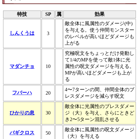
特技
SP
属
効果
敵全体に風属性のダメージ(中)
を与える。使う仲間モンスター
しんくうは
3
のレベルが高いほどダメージも
上がる
究極呪文をちょっとだけ発動し
て1/4のMPを使って敵1体に光
マダンチョ
10
属性の呪文ダメージを与える。
MPが高いほどダメージも上が
る
4〜7ターンの間、仲間全体のブ
フバーハ
20
レスダメージを減らす呪文
敵全体に光属性のブレスダメー
ひかりの息
30
ジ（大）を与え、さらにときど
き2〜5ターン混乱させる
敵全体に風属性の呪文ダメージ
バギクロス
50
（大）を与える