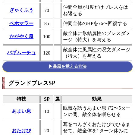
仲間全員が1度だけブレスをは
ぎゃくふう
70
ね返せる
ベホマラー
85
仲間全体のHPを76〜回復する
敵全体に氷結属性のブレスダメ
かがやく息
100
ージ（特大）を与える
敵全体に風属性の呪文ダメージ
バギムーチョ
120
（特大）を与える
▶暴風を覚える方法
グランドブレスSP
特技
SP
属
効果
眠気を誘うあまい息で2〜5ター
あまい息
10
ンの間、敵全体を眠らせる
耳をつんざくおたけびでひるま
おたけび
20
せて、敵全体を1ターン休みに