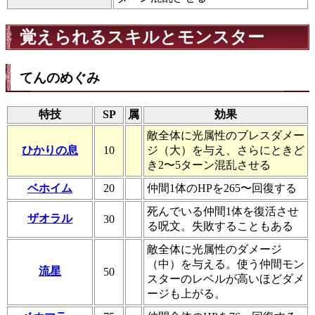
覚えられるスキルとモンスター
てんのめぐみ
特技
SP
属
効果
敵全体に光属性のブレスダメー
ひかりの息
10
ジ（大）を与え、さらにときど
き2〜5ターン混乱させる
ベホイム
20
仲間1体のHPを265〜回復する
死んでいる仲間1体を復活させ
ザオラル
30
る呪文。失敗することもある
敵全体に光属性のダメージ
（中）を与える。使う仲間モン
流星
50
スターのレベルが高いほどダメ
ージも上がる。