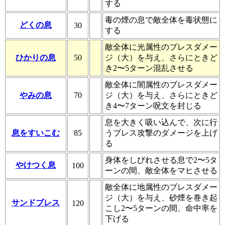
する
毒の煙の息で敵全体を毒状態に
どくの息
30
する
敵全体に光属性のブレスダメー
ひかりの息
50
ジ（大）を与え、さらにときど
き2〜5ターン混乱させる
敵全体に闇属性のブレスダメー
やみの息
70
ジ（大）を与え、さらにときど
き4〜7ターン呪文を封じる
息を大きく吸い込んで、次に行
息をすいこむ
85
うブレス攻撃のダメージを上げ
る
身体をしびれさせる息で2〜5タ
やけつく息
100
ーンの間、敵全体をマヒさせる
敵全体に地属性のブレスダメー
ジ（大）を与え、砂煙を巻き起
サンドブレス
120
こし2〜5ターンの間、命中率を
下げる