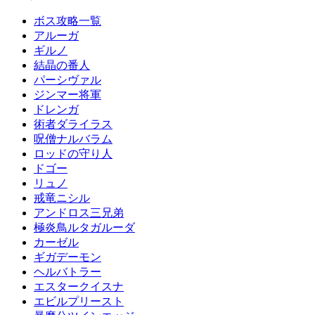
ボス攻略一覧
アルーガ
ギルノ
結晶の番人
パーシヴァル
ジンマー将軍
ドレンガ
術者ダライラス
呪僧ナルバラム
ロッドの守り人
ドゴー
リュノ
戒竜ニシル
アンドロス三兄弟
極炎鳥ルタガルーダ
カーゼル
ギガデーモン
ヘルバトラー
エスタークイスナ
エビルプリースト