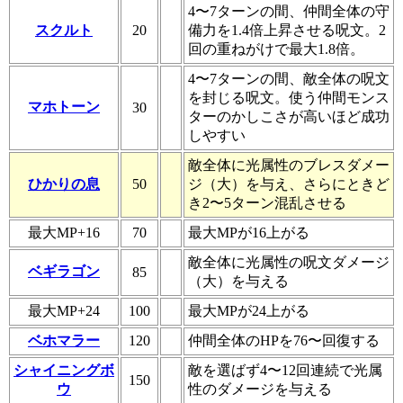
4〜7ターンの間、仲間全体の守
スクルト
20
備力を1.4倍上昇させる呪文。2
回の重ねがけで最大1.8倍。
4〜7ターンの間、敵全体の呪文
を封じる呪文。使う仲間モンス
マホトーン
30
ターのかしこさが高いほど成功
しやすい
敵全体に光属性のブレスダメー
ひかりの息
50
ジ（大）を与え、さらにときど
き2〜5ターン混乱させる
最大MP+16
70
最大MPが16上がる
敵全体に光属性の呪文ダメージ
ベギラゴン
85
（大）を与える
最大MP+24
100
最大MPが24上がる
ベホマラー
120
仲間全体のHPを76〜回復する
シャイニングボ
敵を選ばず4〜12回連続で光属
150
ウ
性のダメージを与える