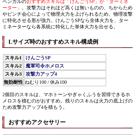
ベンガルの
おすすめスキルは「けんごうSP」か「ターミネ
ーター」
。攻撃力はそれほど高くは無いものの、ちからため
やピンチ会心によって物理火力を上げられるため、物理攻撃
に特化させる形が強力。けんごうSPなら全体火力を、ター
ミネーターなら各系統に特化した単体火力を出せる。
Lサイズ時のおすすめスキル構成例
スキル1
けんごうSP
スキル2
魔軍司令ホメロス
スキル3
攻撃力アップ4
無効耐性
ねむり100 / 休み100
2個目のスキルは、マホトーンやぎゃくふうを習得できるホ
メロスを積むのがおすすめ。残りのスキルは火力の底上げの
ため攻撃力アップ4を積もう。
おすすめアクセサリー