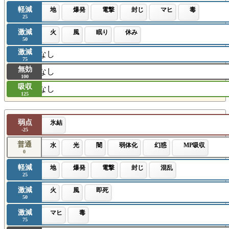
軽減
地
爆発
電撃
封じ
マヒ
毒
25
激減
火
風
眠り
休み
50
激減
なし
75
無効
なし
100
吸収
なし
125
弱点
氷結
-25
普通
水
光
闇
弱体化
幻惑
MP吸収
0
軽減
地
爆発
電撃
封じ
混乱
25
激減
火
風
即死
50
激減
マヒ
毒
75