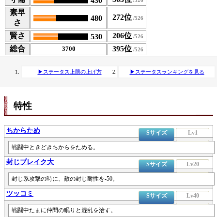
430
素早
272位
480
さ
賢さ
206位
530
総合
395位
3700
▶ステータス上限の上げ方
▶ステータスランキングを見る
特性
ちからため
Sサイズ
Lv1
戦闘中ときどきちからをためる。
封じブレイク大
Sサイズ
Lv20
封じ系攻撃の時に、敵の封じ耐性を-50。
ツッコミ
Sサイズ
Lv40
戦闘中たまに仲間の眠りと混乱を治す。