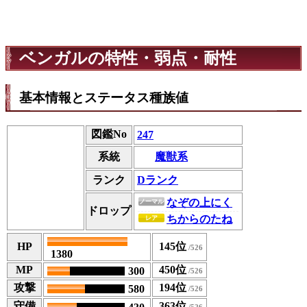
ベンガルの特性・弱点・耐性
基本情報とステータス種族値
図鑑No
247
魔獣系
系統
ランク
Dランク
なぞの上にく
ノーマル
ドロップ
ちからのたね
レア
HP
145位
1380
MP
450位
300
攻撃
194位
580
守備
363位