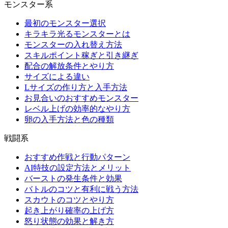
モンスター系
最初のモンスター選択
キラキラ光るモンスターとは
モンスターの入れ替え方法
スキルポイント稼ぎと引き継ぎ
配合の解放条件とやり方
サイズによる違い
Lサイズの作り方と入手方法
お見合いのおすすめモンスター
レベル上げの効率的なやり方
卵の入手方法と色の種類
戦闘系
おすすめ作戦と行動パターン
AI特技の設定方法とメリット
バーストの発生条件と効果
バトルのコツと有利に戦う方法
スカウトのコツとやり方
起き上がり確率の上げ方
怒り状態の効果と解き方