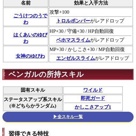
名前
効果と入手方法
攻撃+100
ごうけつのうで
トロルボンバー
がレアドロップ
わ
HP+30 / 守備+30 / HP自動回復
はくあいのゆび
ベホマスライム
がレアドロップ
わ
MP+30 / かしこさ+30 / MP自動回復
女神のゆびわ
エンゼルスライム
がレアドロップ
ベンガルの所持スキル
固有スキル
ワイルド
即死ガード
ステータスアップ系スキル
(※どちらかランダム)
かしこさアップ1
▶全スキル一覧
習得できる特技