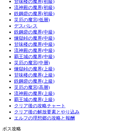
甘味楼の魔界(初級)
流神殿の魔界(初級)
鉄鋼砦の魔界(初級)
災厄の魔宮(低層)
デスパレス
鉄鋼砦の魔界(中級)
煉獄峠の魔界(中級)
甘味楼の魔界(中級)
流神殿の魔界(中級)
覇王城の魔界(中級)
災厄の魔宮(中層)
煉獄峠の魔界(上級)
甘味楼の魔界(上級)
鉄鋼砦の魔界(上級)
災厄の魔宮(高層)
流神殿の魔界(上級)
覇王城の魔界(上級)
クリア後の攻略チャート
クリア後の解放要素とやり込み
エルフの理想郷の攻略と報酬
ボス攻略