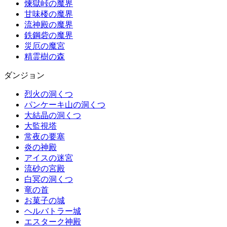
煉獄峠の魔界
甘味楼の魔界
流神殿の魔界
鉄鋼砦の魔界
災厄の魔宮
精霊樹の森
ダンジョン
烈火の洞くつ
パンケーキ山の洞くつ
大結晶の洞くつ
大監視塔
常夜の要塞
炎の神殿
アイスの迷宮
流砂の宮殿
白冥の洞くつ
竜の首
お菓子の城
ヘルバトラー城
エスターク神殿