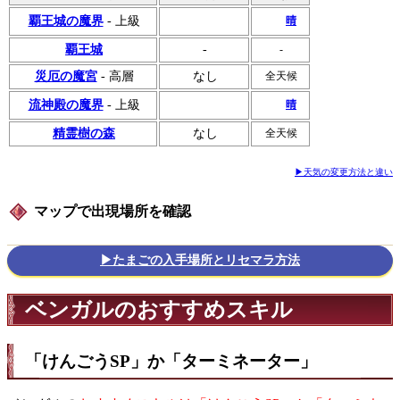
晴
覇王城の魔界
- 上級
覇王城
-
-
災厄の魔宮
- 高層
なし
全天候
晴
流神殿の魔界
- 上級
精霊樹の森
なし
全天候
▶天気の変更方法と違い
マップで出現場所を確認
▶たまごの入手場所とリセマラ方法
ベンガルのおすすめスキル
「けんごうSP」か「ターミネーター」