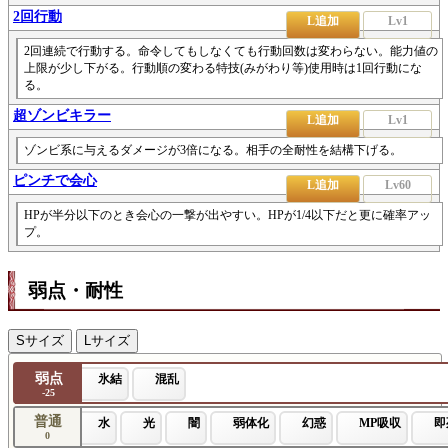
2回行動
L追加
Lv1
2回連続で行動する。命令してもしなくても行動回数は変わらない。能力値の
上限が少し下がる。行動順の変わる特技(みがわり等)使用時は1回行動にな
る。
超ゾンビキラー
L追加
Lv1
ゾンビ系に与えるダメージが3倍になる。相手の全耐性を結構下げる。
ピンチで会心
L追加
Lv60
HPが半分以下のとき会心の一撃が出やすい。HPが1/4以下だと更に確率アッ
プ。
弱点・耐性
Sサイズ
Lサイズ
弱点
氷結
混乱
-25
普通
水
光
闇
弱体化
幻惑
MP吸収
即
0