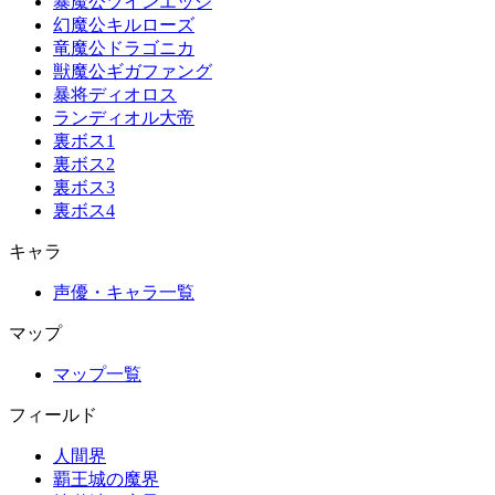
暴魔公ツインエッジ
幻魔公キルローズ
竜魔公ドラゴニカ
獣魔公ギガファング
暴将ディオロス
ランディオル大帝
裏ボス1
裏ボス2
裏ボス3
裏ボス4
キャラ
声優・キャラ一覧
マップ
マップ一覧
フィールド
人間界
覇王城の魔界