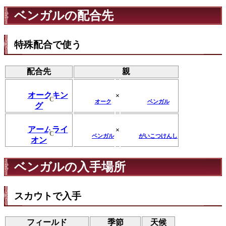
ベンガルの配合先
特殊配合で使う
配合先
親
オークキン
×
C
オーク
ベンガル
グ
アームライ
×
C
ベンガル
がいこつけんし
オン
ベンガルの入手場所
スカウトで入手
フィールド
季節
天候