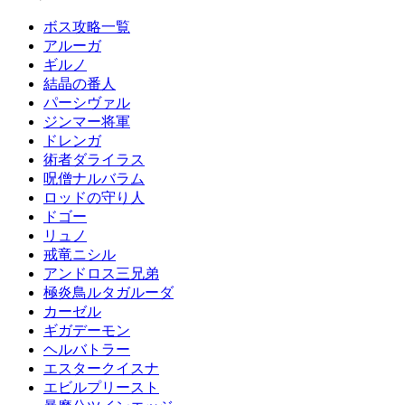
ボス攻略一覧
アルーガ
ギルノ
結晶の番人
パーシヴァル
ジンマー将軍
ドレンガ
術者ダライラス
呪僧ナルバラム
ロッドの守り人
ドゴー
リュノ
戒竜ニシル
アンドロス三兄弟
極炎鳥ルタガルーダ
カーゼル
ギガデーモン
ヘルバトラー
エスタークイスナ
エビルプリースト