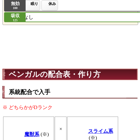
無効
眠り
休み
100
吸収
なし
125
ベンガルの配合表・作り方
系統配合で入手
※ どちらかがDランク
×
スライム系
魔獣系
(※)
(※)