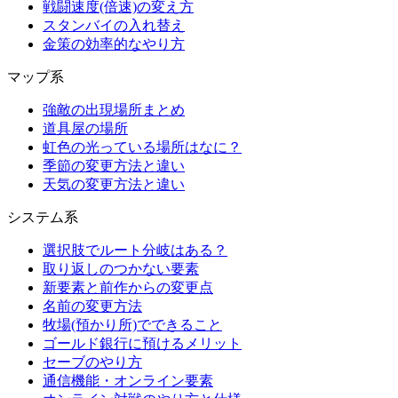
戦闘速度(倍速)の変え方
スタンバイの入れ替え
金策の効率的なやり方
マップ系
強敵の出現場所まとめ
道具屋の場所
虹色の光っている場所はなに？
季節の変更方法と違い
天気の変更方法と違い
システム系
選択肢でルート分岐はある？
取り返しのつかない要素
新要素と前作からの変更点
名前の変更方法
牧場(預かり所)でできること
ゴールド銀行に預けるメリット
セーブのやり方
通信機能・オンライン要素