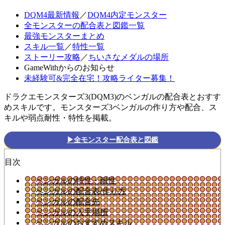
DQM4最新情報
／
DQM4内定モンスター
全モンスターの配合表と図鑑一覧
最強モンスターまとめ
スキル一覧
／
特性一覧
ストーリー攻略
／
ちいさなメダルの場所
GameWithからのお知らせ
未経験可&完全在宅！攻略ライター募集！
ドラクエモンスターズ3(DQM3)のベンガルの配合表とおすす
めスキルです。モンスターズ3ベンガルの作り方や配合、ス
キルや弱点耐性・特性を掲載。
▶全モンスター配合表と図鑑
目次
ベンガルの特性・耐性
ベンガルの配合表/作り方
ベンガルの配合先
ベンガルの入手場所
ベンガルのおすすめスキル