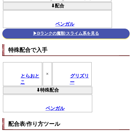
⬇配合
ベンガル
▶Dランクの魔獣/スライム系を見る
特殊配合で入手
×
とらおと
グリズリ
こ
ー
⬇特殊配合
ベンガル
配合表/作り方ツール