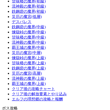
甘味楼の魔界(初級)
流神殿の魔界(初級)
鉄鋼砦の魔界(初級)
災厄の魔宮(低層)
デスパレス
鉄鋼砦の魔界(中級)
煉獄峠の魔界(中級)
甘味楼の魔界(中級)
流神殿の魔界(中級)
覇王城の魔界(中級)
災厄の魔宮(中層)
煉獄峠の魔界(上級)
甘味楼の魔界(上級)
鉄鋼砦の魔界(上級)
災厄の魔宮(高層)
流神殿の魔界(上級)
覇王城の魔界(上級)
クリア後の攻略チャート
クリア後の解放要素とやり込み
エルフの理想郷の攻略と報酬
ボス攻略