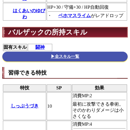
HP+30 / 守備+30 / HP自動回復
はくあいのゆび
・
ベホマスライム
がレアドロップ
わ
バルザックの所持スキル
固有スキル
闘神
▶全スキル一覧
習得できる特技
特技
SP
効果
消費MP:2
最初に攻撃できる拳術。
しっぷうづき
10
そのかわりダメージは小
さくなる
消費MP:4