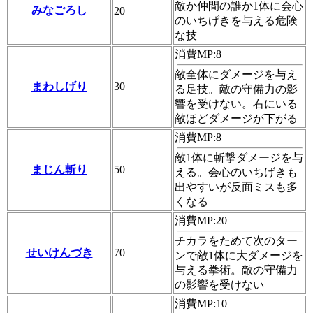
敵か仲間の誰か1体に会心
みなごろし
20
のいちげきを与える危険
な技
消費MP:8
敵全体にダメージを与え
まわしげり
30
る足技。敵の守備力の影
響を受けない。右にいる
敵ほどダメージが下がる
消費MP:8
敵1体に斬撃ダメージを与
まじん斬り
50
える。会心のいちげきも
出やすいが反面ミスも多
くなる
消費MP:20
チカラをためて次のター
せいけんづき
70
ンで敵1体に大ダメージを
与える拳術。敵の守備力
の影響を受けない
消費MP:10