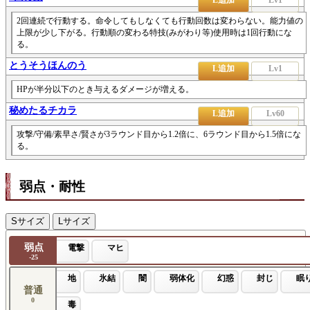
2回連続で行動する。命令してもしなくても行動回数は変わらない。能力値の
上限が少し下がる。行動順の変わる特技(みがわり等)使用時は1回行動にな
る。
とうそうほんのう
L追加
Lv1
HPが半分以下のとき与えるダメージが増える。
秘めたるチカラ
L追加
Lv60
攻撃/守備/素早さ/賢さが3ラウンド目から1.2倍に、6ラウンド目から1.5倍にな
る。
弱点・耐性
Sサイズ
Lサイズ
弱点
電撃
マヒ
-25
地
氷結
闇
弱体化
幻惑
封じ
眠
普通
0
毒