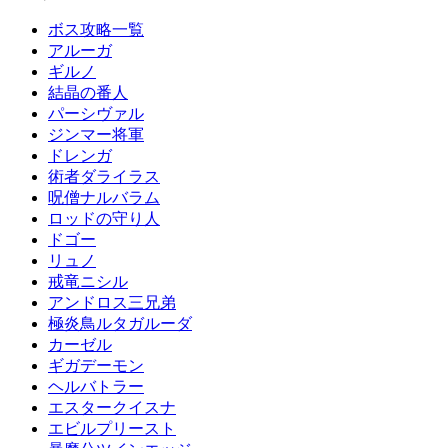
ボス攻略一覧
アルーガ
ギルノ
結晶の番人
パーシヴァル
ジンマー将軍
ドレンガ
術者ダライラス
呪僧ナルバラム
ロッドの守り人
ドゴー
リュノ
戒竜ニシル
アンドロス三兄弟
極炎鳥ルタガルーダ
カーゼル
ギガデーモン
ヘルバトラー
エスタークイスナ
エビルプリースト