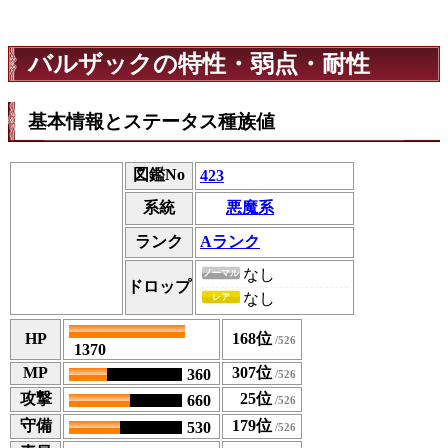
バルザックの特性・弱点・耐性
基本情報とステータス種族値
図鑑No
423
悪魔系
系統
ランク
Aランク
なし
ノーマル
ドロップ
なし
レア
HP
168位
1370
MP
307位
360
攻撃
25位
660
守備
179位
530