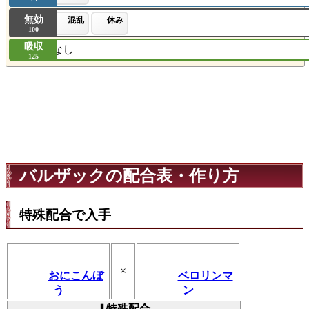
無効
混乱
休み
100
吸収
なし
125
バルザックの配合表・作り方
特殊配合で入手
×
おにこんぼ
ベロリンマ
う
ン
⬇特殊配合