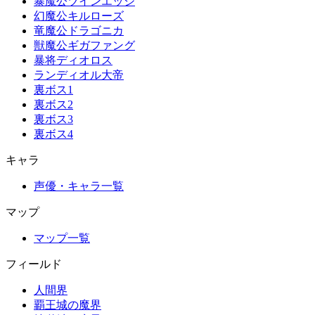
暴魔公ツインエッジ
幻魔公キルローズ
竜魔公ドラゴニカ
獣魔公ギガファング
暴将ディオロス
ランディオル大帝
裏ボス1
裏ボス2
裏ボス3
裏ボス4
キャラ
声優・キャラ一覧
マップ
マップ一覧
フィールド
人間界
覇王城の魔界