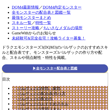
DQM4最新情報
／
DQM4内定モンスター
全モンスターの配合表と図鑑一覧
最強モンスターまとめ
スキル一覧
／
特性一覧
ストーリー攻略
／
ちいさなメダルの場所
GameWithからのお知らせ
未経験可&完全在宅！攻略ライター募集！
ドラクエモンスターズ3(DQM3)のバルザックのおすすめスキ
ルと配合表です。モンスターズ3バルザックの作り方や配
合、スキルや弱点耐性・特性を掲載。
▶全モンスター配合表と図鑑
目次
バルザックの特性・耐性
バルザックの配合表/作り方
バルザックの配合先
バルザックのおすすめスキル
バルザックの所持スキル