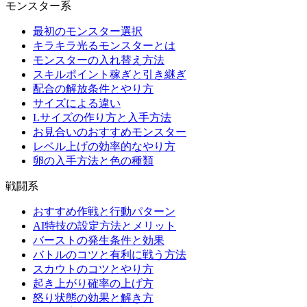
モンスター系
最初のモンスター選択
キラキラ光るモンスターとは
モンスターの入れ替え方法
スキルポイント稼ぎと引き継ぎ
配合の解放条件とやり方
サイズによる違い
Lサイズの作り方と入手方法
お見合いのおすすめモンスター
レベル上げの効率的なやり方
卵の入手方法と色の種類
戦闘系
おすすめ作戦と行動パターン
AI特技の設定方法とメリット
バーストの発生条件と効果
バトルのコツと有利に戦う方法
スカウトのコツとやり方
起き上がり確率の上げ方
怒り状態の効果と解き方