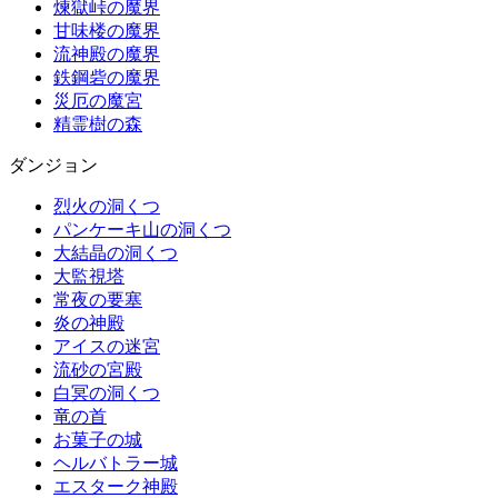
煉獄峠の魔界
甘味楼の魔界
流神殿の魔界
鉄鋼砦の魔界
災厄の魔宮
精霊樹の森
ダンジョン
烈火の洞くつ
パンケーキ山の洞くつ
大結晶の洞くつ
大監視塔
常夜の要塞
炎の神殿
アイスの迷宮
流砂の宮殿
白冥の洞くつ
竜の首
お菓子の城
ヘルバトラー城
エスターク神殿