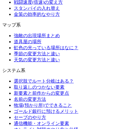
戦闘速度(倍速)の変え方
スタンバイの入れ替え
金策の効率的なやり方
マップ系
強敵の出現場所まとめ
道具屋の場所
虹色の光っている場所はなに？
季節の変更方法と違い
天気の変更方法と違い
システム系
選択肢でルート分岐はある？
取り返しのつかない要素
新要素と前作からの変更点
名前の変更方法
牧場(預かり所)でできること
ゴールド銀行に預けるメリット
セーブのやり方
通信機能・オンライン要素