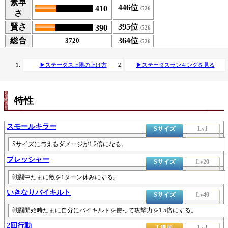
素早
446位
410
さ
賢さ
395位
390
総合
364位
3720
▶ステータス上限の上げ方
▶ステータスランキングを見る
特性
スモールキラー
Sサイズ
Lv1
Sサイズに与えるダメージが1.2倍になる。
プレッシャー
Sサイズ
Lv20
戦闘中たまに敵を1ターン休みにする。
いきなりバイキルト
Sサイズ
Lv40
戦闘開始時たまに自分にバイキルトを使って攻撃力を1.5倍にする。
2回行動
L追加
Lv1