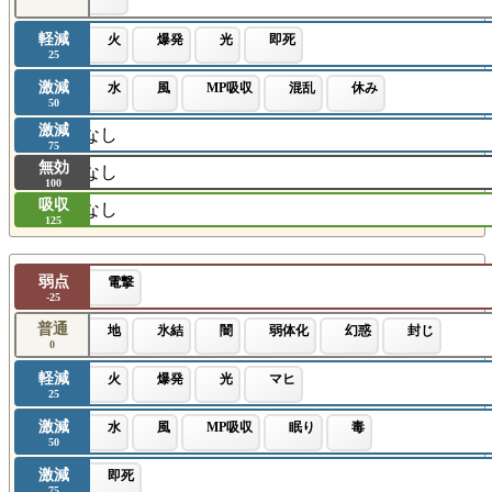
軽減
火
爆発
光
即死
25
激減
水
風
MP吸収
混乱
休み
50
激減
なし
75
無効
なし
100
吸収
なし
125
弱点
電撃
-25
普通
地
氷結
闇
弱体化
幻惑
封じ
0
軽減
火
爆発
光
マヒ
25
激減
水
風
MP吸収
眠り
毒
50
激減
即死
75