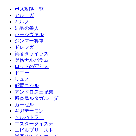
ボス攻略一覧
アルーガ
ギルノ
結晶の番人
パーシヴァル
ジンマー将軍
ドレンガ
術者ダライラス
呪僧ナルバラム
ロッドの守り人
ドゴー
リュノ
戒竜ニシル
アンドロス三兄弟
極炎鳥ルタガルーダ
カーゼル
ギガデーモン
ヘルバトラー
エスタークイスナ
エビルプリースト