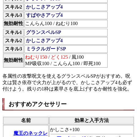
スキル2
かしこさアップ4
スキル3
すばやさアップ4
無効耐性
こんらん100 / ねむり100
スキル1
グランスペルSP
スキル2
かしこさアップ4
スキル3
ミラクルガードSP
ねむり150
/
どく125
/ 風100
無効耐性
MP吸収100 / こんらん100 / 即死100
各属性の攻撃呪文を使えるグランスペルSPがおすすめ。呪
文は賢さ依存で火力が上がるので、かしこさアップ4も必ず
付けよう。残りの1枠は素早さを底上げするか耐性を強化。
おすすめアクセサリー
名前
効果と入手方法
かしこさ+100
魔王のネックレ