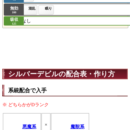
無効
混乱
眠り
100
吸収
なし
125
シルバーデビルの配合表・作り方
系統配合で入手
※ どちらかがDランク
×
悪魔系
魔獣系