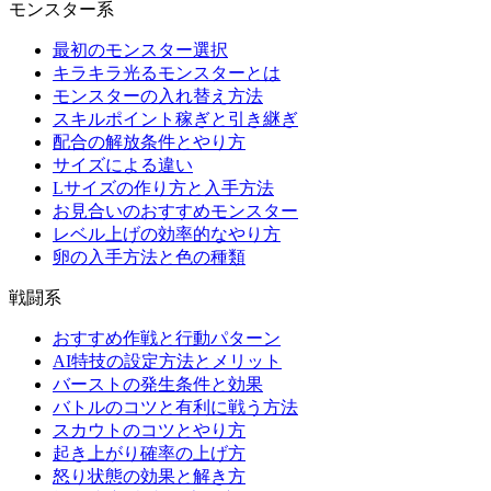
モンスター系
最初のモンスター選択
キラキラ光るモンスターとは
モンスターの入れ替え方法
スキルポイント稼ぎと引き継ぎ
配合の解放条件とやり方
サイズによる違い
Lサイズの作り方と入手方法
お見合いのおすすめモンスター
レベル上げの効率的なやり方
卵の入手方法と色の種類
戦闘系
おすすめ作戦と行動パターン
AI特技の設定方法とメリット
バーストの発生条件と効果
バトルのコツと有利に戦う方法
スカウトのコツとやり方
起き上がり確率の上げ方
怒り状態の効果と解き方