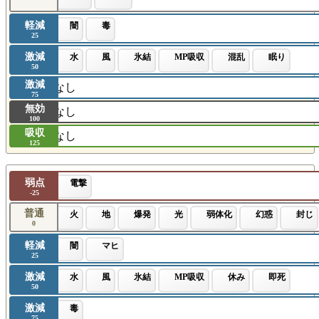
軽減
闇
毒
25
激減
水
風
氷結
MP吸収
混乱
眠り
50
激減
なし
75
無効
なし
100
吸収
なし
125
弱点
電撃
-25
普通
火
地
爆発
光
弱体化
幻惑
封じ
0
軽減
闇
マヒ
25
激減
水
風
氷結
MP吸収
休み
即死
50
激減
毒
75