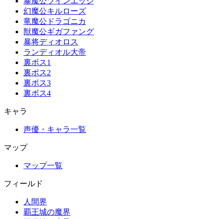
暴魔公ツインエッジ
幻魔公キルローズ
竜魔公ドラゴニカ
獣魔公ギガファング
暴将ディオロス
ランディオル大帝
裏ボス1
裏ボス2
裏ボス3
裏ボス4
キャラ
声優・キャラ一覧
マップ
マップ一覧
フィールド
人間界
覇王城の魔界