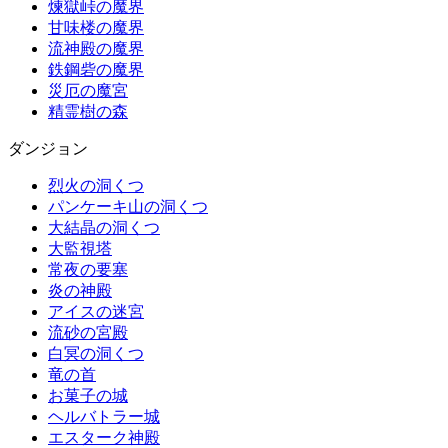
煉獄峠の魔界
甘味楼の魔界
流神殿の魔界
鉄鋼砦の魔界
災厄の魔宮
精霊樹の森
ダンジョン
烈火の洞くつ
パンケーキ山の洞くつ
大結晶の洞くつ
大監視塔
常夜の要塞
炎の神殿
アイスの迷宮
流砂の宮殿
白冥の洞くつ
竜の首
お菓子の城
ヘルバトラー城
エスターク神殿