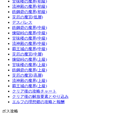
甘味楼の魔界(初級)
流神殿の魔界(初級)
鉄鋼砦の魔界(初級)
災厄の魔宮(低層)
デスパレス
鉄鋼砦の魔界(中級)
煉獄峠の魔界(中級)
甘味楼の魔界(中級)
流神殿の魔界(中級)
覇王城の魔界(中級)
災厄の魔宮(中層)
煉獄峠の魔界(上級)
甘味楼の魔界(上級)
鉄鋼砦の魔界(上級)
災厄の魔宮(高層)
流神殿の魔界(上級)
覇王城の魔界(上級)
クリア後の攻略チャート
クリア後の解放要素とやり込み
エルフの理想郷の攻略と報酬
ボス攻略