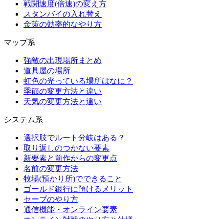
戦闘速度(倍速)の変え方
スタンバイの入れ替え
金策の効率的なやり方
マップ系
強敵の出現場所まとめ
道具屋の場所
虹色の光っている場所はなに？
季節の変更方法と違い
天気の変更方法と違い
システム系
選択肢でルート分岐はある？
取り返しのつかない要素
新要素と前作からの変更点
名前の変更方法
牧場(預かり所)でできること
ゴールド銀行に預けるメリット
セーブのやり方
通信機能・オンライン要素