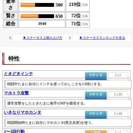
素早
219位
500
さ
賢さ
72位
650
総合
71位
3940
▶ステータス上限の上げ方
▶ステータスランキングを見る
特性
ときどきインテ
Sサイズ
Lv1
戦闘中たまに自分にインテを使ってかしこさを1.8倍にする。
マホトラ攻撃
Sサイズ
Lv20
通常攻撃をしたときたまに相手のMPを吸収する。
いきなりマホカンタ
Sサイズ
Lv40
戦闘開始時たまに自分にマホカンタ(呪文反射)を使う。
1〜3回行動
L追加
Lv1