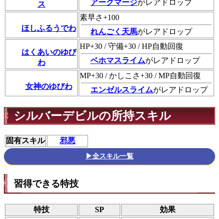
アークマージ
がレアドロップ
ス
素早さ+100
ほしふるうでわ
れんごく天馬
がレアドロップ
HP+30 / 守備+30 / HP自動回復
はくあいのゆび
ベホマスライム
がレアドロップ
わ
MP+30 / かしこさ+30 / MP自動回復
女神のゆびわ
エンゼルスライム
がレアドロップ
シルバーデビルの所持スキル
固有スキル
邪悪
▶全スキル一覧
習得できる特技
特技
SP
効果