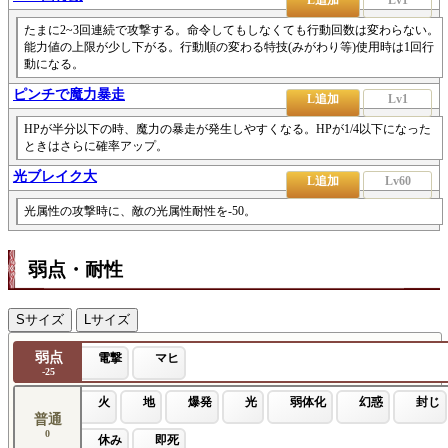
たまに2~3回連続で攻撃する。命令してもしなくても行動回数は変わらない。
能力値の上限が少し下がる。行動順の変わる特技(みがわり等)使用時は1回行
動になる。
ピンチで魔力暴走
L追加
Lv1
HPが半分以下の時、魔力の暴走が発生しやすくなる。HPが1/4以下になった
ときはさらに確率アップ。
光ブレイク大
L追加
Lv60
光属性の攻撃時に、敵の光属性耐性を-50。
弱点・耐性
Sサイズ
Lサイズ
弱点
電撃
マヒ
-25
火
地
爆発
光
弱体化
幻惑
封じ
普通
0
休み
即死