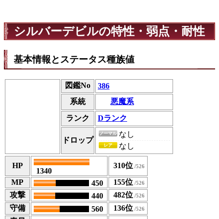
シルバーデビルの特性・弱点・耐性
基本情報とステータス種族値
図鑑No
386
悪魔系
系統
ランク
Dランク
なし
ノーマル
ドロップ
なし
レア
HP
310位
1340
MP
155位
450
攻撃
482位
440
守備
136位
560