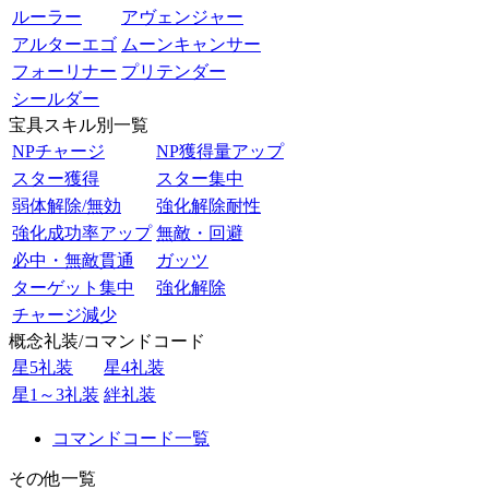
ルーラー
アヴェンジャー
アルターエゴ
ムーンキャンサー
フォーリナー
プリテンダー
シールダー
宝具スキル別一覧
NPチャージ
NP獲得量アップ
スター獲得
スター集中
弱体解除/無効
強化解除耐性
強化成功率アップ
無敵・回避
必中・無敵貫通
ガッツ
ターゲット集中
強化解除
チャージ減少
概念礼装/コマンドコード
星5礼装
星4礼装
星1～3礼装
絆礼装
コマンドコード一覧
その他一覧