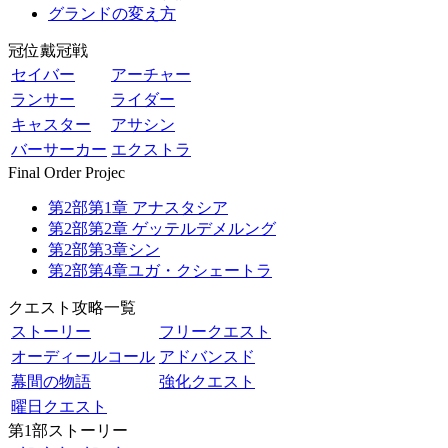
グランドの変え方
冠位戴冠戦
セイバー
アーチャー
ランサー
ライダー
キャスター
アサシン
バーサーカー
エクストラ
Final Order Projec
第2部第1章 アナスタシア
第2部第2章 ゲッテルデメルング
第2部第3章シン
第2部第4章ユガ・クシェートラ
クエスト攻略一覧
ストーリー
フリークエスト
オーディールコール
アドバンスド
幕間の物語
強化クエスト
曜日クエスト
第1部ストーリー