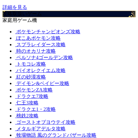
詳細を見る
攻略取扱いゲーム
家庭用ゲーム機
ポケモンチャンピオンズ攻略
ぽこあポケモン攻略
スプラレイダース攻略
時のオカリナ攻略
ペルソナ4ゴールデン攻略
トモコレ攻略
バイオレクイエム攻略
紅の砂漠攻略
デイモン&ベイビー攻略
ポケモンZA攻略
ドラクエ7攻略
仁王3攻略
ドラクエ1・2攻略
桃鉄2攻略
ゴーストオブヨウテイ攻略
メタルギアデルタ攻略
牧場物語 風のグランドバザール攻略