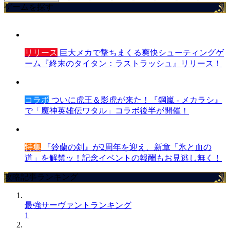
ゲームを探す
リリース
巨大メカで撃ちまくる爽快シューティングゲ
ーム『終末のタイタン：ラストラッシュ』リリース！
コラボ
ついに虎王＆影虎が来た！『鋼嵐 - メカラシ』
で「魔神英雄伝ワタル」コラボ後半が開催！
特集
『鈴蘭の剣』が2周年を迎え、新章「氷と血の
道」を解禁ッ！記念イベントの報酬もお見逃し無く！
攻略記事ランキング
最強サーヴァントランキング
1