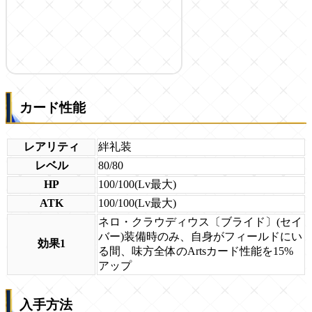
カード性能
レアリティ
絆礼装
レベル
80/80
HP
100/100(Lv最大)
ATK
100/100(Lv最大)
ネロ・クラウディウス〔ブライド〕(セイ
バー)装備時のみ、自身がフィールドにい
効果1
る間、味方全体のArtsカード性能を15%
アップ
入手方法