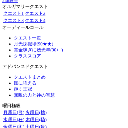
2部終章
オルガマリークエスト
クエスト1
クエスト2
クエスト3
クエスト4
オーディールコール
クエスト一覧
月光採掘場(90★★)
賞金稼ぎに幾光年(90++)
クラススコア
アドバンスドクエスト
クエストまとめ
嵐に吼える
輝く王冠
無敵の力と神の智慧
曜日極級
月曜日(弓)
火曜日(槍)
水曜日(狂)
木曜日(騎)
金曜日(術)
土曜日(殺)