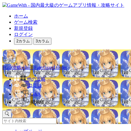
ホーム
ゲーム検索
新規登録
ログイン
2カラム
3カラム
FGO攻略wiki｜Fate/Grand Order
他の攻略
コミュ
Q&A
掲示板