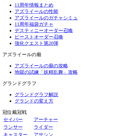
11周年情報まとめ
アズライールの性能
アズライールのガチャシミュ
11周年福袋ガチャ
デスティニーオーダー召喚
ビーストオーダー召喚
強化クエスト第20弾
アズライールの廟
アズライールの廟の攻略
地獄の試練「妖精乱舞」攻略
グランドグラフ
グランドグラフ解説
グランドの変え方
冠位戴冠戦
セイバー
アーチャー
ランサー
ライダー
キャスター
アサシン