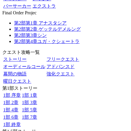
バーサーカー
エクストラ
Final Order Projec
第2部第1章 アナスタシア
第2部第2章 ゲッテルデメルング
第2部第3章シン
第2部第4章ユガ・クシェートラ
クエスト攻略一覧
ストーリー
フリークエスト
オーディールコール
アドバンスド
幕間の物語
強化クエスト
曜日クエスト
第1部ストーリー
1部 序章
1部 1章
1部 2章
1部 3章
1部 4章
1部 5章
1部 6章
1部 7章
1部 終章