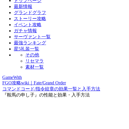
トップページ
最新情報
グランドグラフ
ストーリー攻略
イベント攻略
ガチャ情報
サーヴァント一覧
最強ランキング
星5礼装一覧
その他
リセマラ
素材一覧
GameWith
FGO攻略wiki｜Fate/Grand Order
コマンドコード/指令紋章の効果一覧と入手方法
『鞍馬の申し子』の性能と効果・入手方法