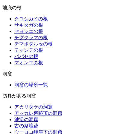
地底の根
クユシガイの根
サキタガの根
セヨシエの根
チグクラマの根
チマボタルセの根
テマンテの根
パパセの根
マオンエの根
洞窟
洞窟の場所一覧
防具がある洞窟
アカリダケの洞窟
アッカレ砦跡頂の洞窟
池辺の洞窟
古の祭壇跡
ウーロコ岬崖下の洞窟