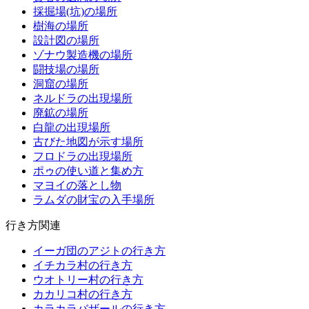
採掘場(坑)の場所
樹海の場所
設計図の場所
ゾナウ製造機の場所
闘技場の場所
洞窟の場所
ネルドラの出現場所
廃鉱の場所
白龍の出現場所
古びた地図が示す場所
フロドラの出現場所
ポゥの使い道と集め方
マヨイの落とし物
ラムダの財宝の入手場所
行き方関連
イーガ団のアジトの行き方
イチカラ村の行き方
ウオトリー村の行き方
カカリコ村の行き方
カラカラバザールの行き方