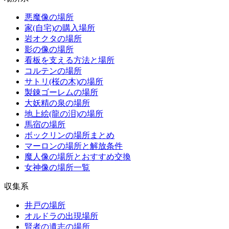
悪魔像の場所
家(自宅)の購入場所
岩オクタの場所
影の像の場所
看板を支える方法と場所
コルテンの場所
サトリ(桜の木)の場所
製錬ゴーレムの場所
大妖精の泉の場所
地上絵(龍の泪)の場所
馬宿の場所
ボックリンの場所まとめ
マーロンの場所と解放条件
魔人像の場所とおすすめ交換
女神像の場所一覧
収集系
井戸の場所
オルドラの出現場所
賢者の遺志の場所