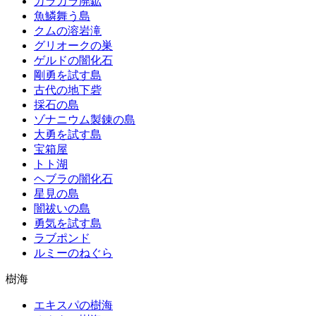
カラカラ廃鉱
魚鱗舞う島
クムの溶岩滝
グリオークの巣
ゲルドの闇化石
剛勇を試す島
古代の地下砦
採石の島
ゾナニウム製錬の島
大勇を試す島
宝箱屋
トト湖
ヘブラの闇化石
星見の島
闇祓いの島
勇気を試す島
ラブポンド
ルミーのねぐら
樹海
エキスパの樹海