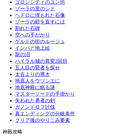
ゴロンシティのユン坊
ゾーラの里のシド
ヘドロに埋もれた石像
ゾーラの鎧を直すには
割れた石碑
空への手がかり
ゲルドの街のルージュ
インパと地上絵
龍の泪
ハイラル城の異変2回目
五人目の賢者を探せ
太古よりの導き
地底人をウツシエに
地底神殿に眠る謎
マスターソードの手掛かり
失われた勇者の剣
ガノンドロフ討伐
真エンディングの分岐条件
クリア後のやりこみ要素
神殿攻略