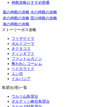
神殿攻略おすすめ順番
風の神殿の攻略
水の神殿の攻略
炎の神殿の攻略
雷の神殿の攻略
魂の神殿の攻略
ストーリーボス攻略
フリザゲイラ
ボルドゴーマ
オクタコス
クィンギブド
ファントムガノン
奪われしゴーレム
ヘドロライク
ユン坊
イルバジア
鳥望台(塔)一覧
ウルリ山鳥望台
オルディン峡谷鳥望台
カルーガ峠鳥望台