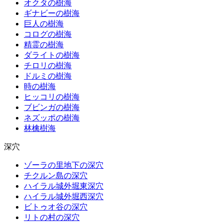
オクタの樹海
ギナビーの樹海
巨人の樹海
コログの樹海
精霊の樹海
ダライトの樹海
チロリの樹海
ドルミの樹海
時の樹海
ヒッコリの樹海
ブビンガの樹海
ネズッポの樹海
林檎樹海
深穴
ゾーラの里地下の深穴
チクルン島の深穴
ハイラル城外堀東深穴
ハイラル城外堀西深穴
ビトゥオ谷の深穴
リトの村の深穴