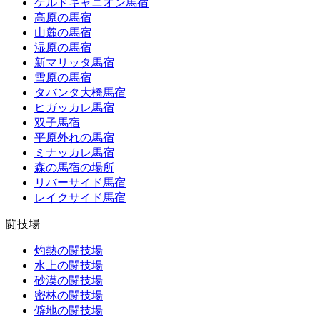
ゲルドキャニオン馬宿
高原の馬宿
山麓の馬宿
湿原の馬宿
新マリッタ馬宿
雪原の馬宿
タバンタ大橋馬宿
ヒガッカレ馬宿
双子馬宿
平原外れの馬宿
ミナッカレ馬宿
森の馬宿の場所
リバーサイド馬宿
レイクサイド馬宿
闘技場
灼熱の闘技場
水上の闘技場
砂漠の闘技場
密林の闘技場
僻地の闘技場