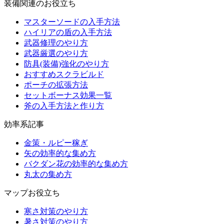
装備関連のお役立ち
マスターソードの入手方法
ハイリアの盾の入手方法
武器修理のやり方
武器厳選のやり方
防具(装備)強化のやり方
おすすめスクラビルド
ポーチの拡張方法
セットボーナス効果一覧
斧の入手方法と作り方
効率系記事
金策・ルピー稼ぎ
矢の効率的な集め方
バクダン花の効率的な集め方
丸太の集め方
マップお役立ち
寒さ対策のやり方
暑さ対策のやり方