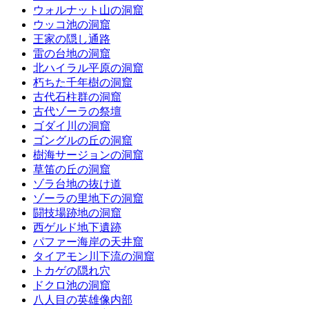
ウォルナット山の洞窟
ウッコ池の洞窟
王家の隠し通路
雷の台地の洞窟
北ハイラル平原の洞窟
朽ちた千年樹の洞窟
古代石柱群の洞窟
古代ゾーラの祭壇
ゴダイ川の洞窟
ゴングルの丘の洞窟
樹海サージョンの洞窟
草笛の丘の洞窟
ゾラ台地の抜け道
ゾーラの里地下の洞窟
闘技場跡地の洞窟
西ゲルド地下遺跡
パファー海岸の天井窟
タイアモン川下流の洞窟
トカゲの隠れ穴
ドクロ池の洞窟
八人目の英雄像内部