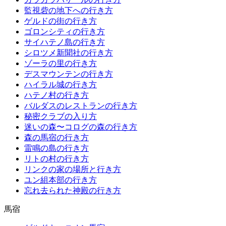
監視砦の地下への行き方
ゲルドの街の行き方
ゴロンシティの行き方
サイハテノ島の行き方
シロツメ新聞社の行き方
ゾーラの里の行き方
デスマウンテンの行き方
ハイラル城の行き方
ハテノ村の行き方
バルダスのレストランの行き方
秘密クラブの入り方
迷いの森〜コログの森の行き方
森の馬宿の行き方
雷鳴の島の行き方
リトの村の行き方
リンクの家の場所と行き方
ユン組本部の行き方
忘れ去られた神殿の行き方
馬宿