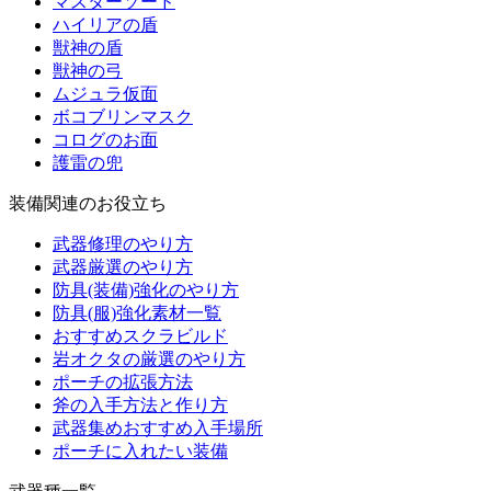
マスターソード
ハイリアの盾
獣神の盾
獣神の弓
ムジュラ仮面
ボコブリンマスク
コログのお面
護雷の兜
装備関連のお役立ち
武器修理のやり方
武器厳選のやり方
防具(装備)強化のやり方
防具(服)強化素材一覧
おすすめスクラビルド
岩オクタの厳選のやり方
ポーチの拡張方法
斧の入手方法と作り方
武器集めおすすめ入手場所
ポーチに入れたい装備