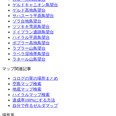
ゲルドキャニオン鳥望台
ゲルド高地鳥望台
サハスーラ平原鳥望台
ゾラ台地鳥望台
ツツキキ雪原鳥望台
ドイブラン遺跡鳥望台
ハイラル平原鳥望台
ポプラー高地鳥望台
ラブラー山鳥望台
ラベラ湿地帯鳥望台
ラネール山鳥望台
マップ関連記事
コログの実の場所まとめ
空島マップ検索
地底マップ検索
ハイラルマップ検索
達成率100%にする方法
自分で作るゼルダマップ
場所系