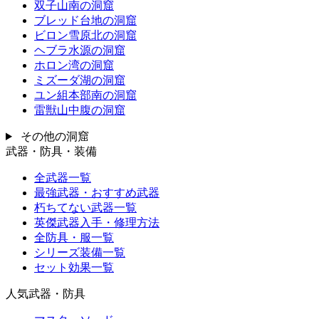
双子山南の洞窟
ブレッド台地の洞窟
ビロン雪原北の洞窟
ヘブラ水源の洞窟
ホロン湾の洞窟
ミズーダ湖の洞窟
ユン組本部南の洞窟
雷獣山中腹の洞窟
その他の洞窟
武器・防具・装備
全武器一覧
最強武器・おすすめ武器
朽ちてない武器一覧
英傑武器入手・修理方法
全防具・服一覧
シリーズ装備一覧
セット効果一覧
人気武器・防具