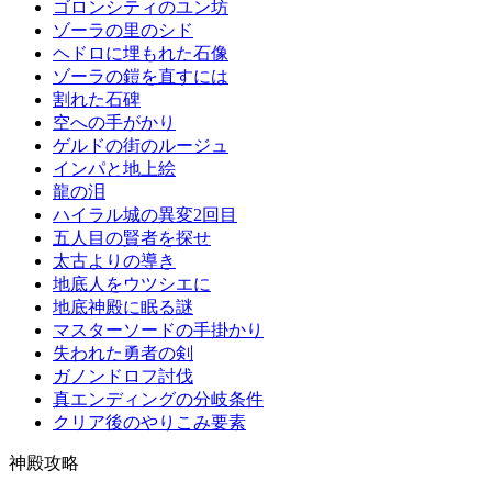
ゴロンシティのユン坊
ゾーラの里のシド
ヘドロに埋もれた石像
ゾーラの鎧を直すには
割れた石碑
空への手がかり
ゲルドの街のルージュ
インパと地上絵
龍の泪
ハイラル城の異変2回目
五人目の賢者を探せ
太古よりの導き
地底人をウツシエに
地底神殿に眠る謎
マスターソードの手掛かり
失われた勇者の剣
ガノンドロフ討伐
真エンディングの分岐条件
クリア後のやりこみ要素
神殿攻略