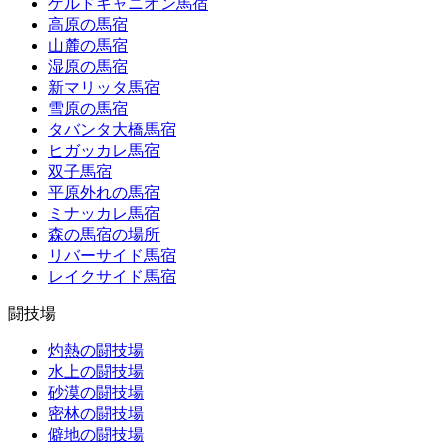
ゲルドキャニオン馬宿
高原の馬宿
山麓の馬宿
湿原の馬宿
新マリッタ馬宿
雪原の馬宿
タバンタ大橋馬宿
ヒガッカレ馬宿
双子馬宿
平原外れの馬宿
ミナッカレ馬宿
森の馬宿の場所
リバーサイド馬宿
レイクサイド馬宿
闘技場
灼熱の闘技場
水上の闘技場
砂漠の闘技場
密林の闘技場
僻地の闘技場