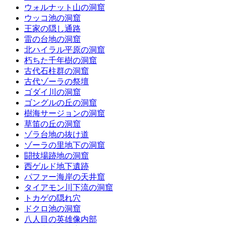
ウォルナット山の洞窟
ウッコ池の洞窟
王家の隠し通路
雷の台地の洞窟
北ハイラル平原の洞窟
朽ちた千年樹の洞窟
古代石柱群の洞窟
古代ゾーラの祭壇
ゴダイ川の洞窟
ゴングルの丘の洞窟
樹海サージョンの洞窟
草笛の丘の洞窟
ゾラ台地の抜け道
ゾーラの里地下の洞窟
闘技場跡地の洞窟
西ゲルド地下遺跡
パファー海岸の天井窟
タイアモン川下流の洞窟
トカゲの隠れ穴
ドクロ池の洞窟
八人目の英雄像内部