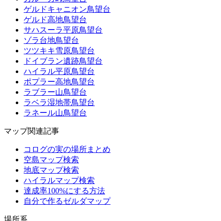
ゲルドキャニオン鳥望台
ゲルド高地鳥望台
サハスーラ平原鳥望台
ゾラ台地鳥望台
ツツキキ雪原鳥望台
ドイブラン遺跡鳥望台
ハイラル平原鳥望台
ポプラー高地鳥望台
ラブラー山鳥望台
ラベラ湿地帯鳥望台
ラネール山鳥望台
マップ関連記事
コログの実の場所まとめ
空島マップ検索
地底マップ検索
ハイラルマップ検索
達成率100%にする方法
自分で作るゼルダマップ
場所系