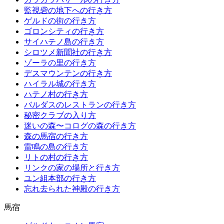
監視砦の地下への行き方
ゲルドの街の行き方
ゴロンシティの行き方
サイハテノ島の行き方
シロツメ新聞社の行き方
ゾーラの里の行き方
デスマウンテンの行き方
ハイラル城の行き方
ハテノ村の行き方
バルダスのレストランの行き方
秘密クラブの入り方
迷いの森〜コログの森の行き方
森の馬宿の行き方
雷鳴の島の行き方
リトの村の行き方
リンクの家の場所と行き方
ユン組本部の行き方
忘れ去られた神殿の行き方
馬宿