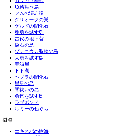
カラカラ廃鉱
魚鱗舞う島
クムの溶岩滝
グリオークの巣
ゲルドの闇化石
剛勇を試す島
古代の地下砦
採石の島
ゾナニウム製錬の島
大勇を試す島
宝箱屋
トト湖
ヘブラの闇化石
星見の島
闇祓いの島
勇気を試す島
ラブポンド
ルミーのねぐら
樹海
エキスパの樹海