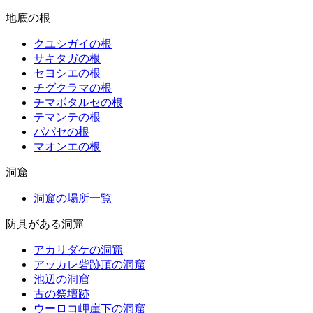
地底の根
クユシガイの根
サキタガの根
セヨシエの根
チグクラマの根
チマボタルセの根
テマンテの根
パパセの根
マオンエの根
洞窟
洞窟の場所一覧
防具がある洞窟
アカリダケの洞窟
アッカレ砦跡頂の洞窟
池辺の洞窟
古の祭壇跡
ウーロコ岬崖下の洞窟