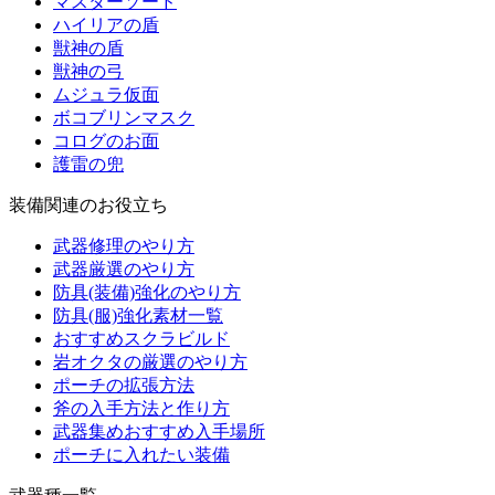
マスターソード
ハイリアの盾
獣神の盾
獣神の弓
ムジュラ仮面
ボコブリンマスク
コログのお面
護雷の兜
装備関連のお役立ち
武器修理のやり方
武器厳選のやり方
防具(装備)強化のやり方
防具(服)強化素材一覧
おすすめスクラビルド
岩オクタの厳選のやり方
ポーチの拡張方法
斧の入手方法と作り方
武器集めおすすめ入手場所
ポーチに入れたい装備