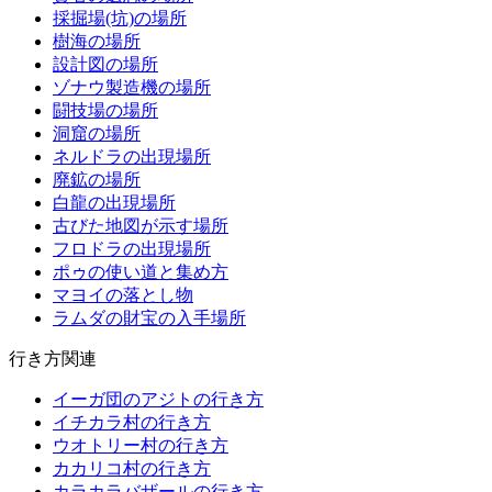
採掘場(坑)の場所
樹海の場所
設計図の場所
ゾナウ製造機の場所
闘技場の場所
洞窟の場所
ネルドラの出現場所
廃鉱の場所
白龍の出現場所
古びた地図が示す場所
フロドラの出現場所
ポゥの使い道と集め方
マヨイの落とし物
ラムダの財宝の入手場所
行き方関連
イーガ団のアジトの行き方
イチカラ村の行き方
ウオトリー村の行き方
カカリコ村の行き方
カラカラバザールの行き方