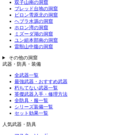
双子山南の洞窟
ブレッド台地の洞窟
ビロン雪原北の洞窟
ヘブラ水源の洞窟
ホロン湾の洞窟
ミズーダ湖の洞窟
ユン組本部南の洞窟
雷獣山中腹の洞窟
その他の洞窟
武器・防具・装備
全武器一覧
最強武器・おすすめ武器
朽ちてない武器一覧
英傑武器入手・修理方法
全防具・服一覧
シリーズ装備一覧
セット効果一覧
人気武器・防具