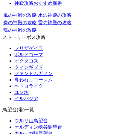
神殿攻略おすすめ順番
風の神殿の攻略
水の神殿の攻略
炎の神殿の攻略
雷の神殿の攻略
魂の神殿の攻略
ストーリーボス攻略
フリザゲイラ
ボルドゴーマ
オクタコス
クィンギブド
ファントムガノン
奪われしゴーレム
ヘドロライク
ユン坊
イルバジア
鳥望台(塔)一覧
ウルリ山鳥望台
オルディン峡谷鳥望台
カルーガ峠鳥望台