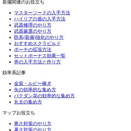
装備関連のお役立ち
マスターソードの入手方法
ハイリアの盾の入手方法
武器修理のやり方
武器厳選のやり方
防具(装備)強化のやり方
おすすめスクラビルド
ポーチの拡張方法
セットボーナス効果一覧
斧の入手方法と作り方
効率系記事
金策・ルピー稼ぎ
矢の効率的な集め方
バクダン花の効率的な集め方
丸太の集め方
マップお役立ち
寒さ対策のやり方
暑さ対策のやり方