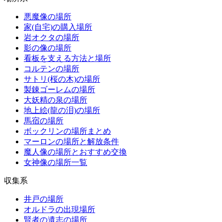
悪魔像の場所
家(自宅)の購入場所
岩オクタの場所
影の像の場所
看板を支える方法と場所
コルテンの場所
サトリ(桜の木)の場所
製錬ゴーレムの場所
大妖精の泉の場所
地上絵(龍の泪)の場所
馬宿の場所
ボックリンの場所まとめ
マーロンの場所と解放条件
魔人像の場所とおすすめ交換
女神像の場所一覧
収集系
井戸の場所
オルドラの出現場所
賢者の遺志の場所