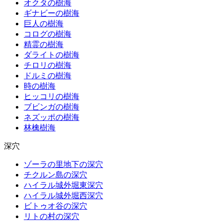
オクタの樹海
ギナビーの樹海
巨人の樹海
コログの樹海
精霊の樹海
ダライトの樹海
チロリの樹海
ドルミの樹海
時の樹海
ヒッコリの樹海
ブビンガの樹海
ネズッポの樹海
林檎樹海
深穴
ゾーラの里地下の深穴
チクルン島の深穴
ハイラル城外堀東深穴
ハイラル城外堀西深穴
ビトゥオ谷の深穴
リトの村の深穴