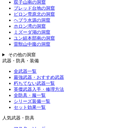
双子山南の洞窟
ブレッド台地の洞窟
ビロン雪原北の洞窟
ヘブラ水源の洞窟
ホロン湾の洞窟
ミズーダ湖の洞窟
ユン組本部南の洞窟
雷獣山中腹の洞窟
その他の洞窟
武器・防具・装備
全武器一覧
最強武器・おすすめ武器
朽ちてない武器一覧
英傑武器入手・修理方法
全防具・服一覧
シリーズ装備一覧
セット効果一覧
人気武器・防具