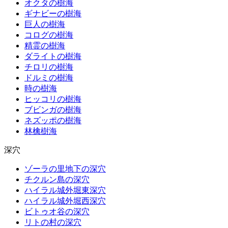
オクタの樹海
ギナビーの樹海
巨人の樹海
コログの樹海
精霊の樹海
ダライトの樹海
チロリの樹海
ドルミの樹海
時の樹海
ヒッコリの樹海
ブビンガの樹海
ネズッポの樹海
林檎樹海
深穴
ゾーラの里地下の深穴
チクルン島の深穴
ハイラル城外堀東深穴
ハイラル城外堀西深穴
ビトゥオ谷の深穴
リトの村の深穴