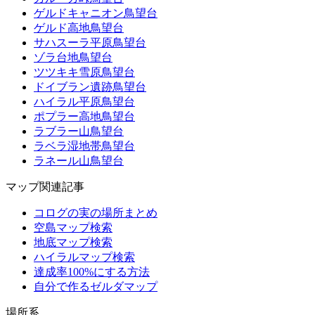
ゲルドキャニオン鳥望台
ゲルド高地鳥望台
サハスーラ平原鳥望台
ゾラ台地鳥望台
ツツキキ雪原鳥望台
ドイブラン遺跡鳥望台
ハイラル平原鳥望台
ポプラー高地鳥望台
ラブラー山鳥望台
ラベラ湿地帯鳥望台
ラネール山鳥望台
マップ関連記事
コログの実の場所まとめ
空島マップ検索
地底マップ検索
ハイラルマップ検索
達成率100%にする方法
自分で作るゼルダマップ
場所系