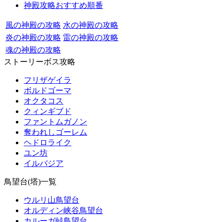
神殿攻略おすすめ順番
風の神殿の攻略
水の神殿の攻略
炎の神殿の攻略
雷の神殿の攻略
魂の神殿の攻略
ストーリーボス攻略
フリザゲイラ
ボルドゴーマ
オクタコス
クィンギブド
ファントムガノン
奪われしゴーレム
ヘドロライク
ユン坊
イルバジア
鳥望台(塔)一覧
ウルリ山鳥望台
オルディン峡谷鳥望台
カルーガ峠鳥望台