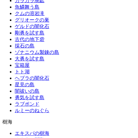
カラカラ廃鉱
魚鱗舞う島
クムの溶岩滝
グリオークの巣
ゲルドの闇化石
剛勇を試す島
古代の地下砦
採石の島
ゾナニウム製錬の島
大勇を試す島
宝箱屋
トト湖
ヘブラの闇化石
星見の島
闇祓いの島
勇気を試す島
ラブポンド
ルミーのねぐら
樹海
エキスパの樹海