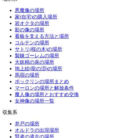
悪魔像の場所
家(自宅)の購入場所
岩オクタの場所
影の像の場所
看板を支える方法と場所
コルテンの場所
サトリ(桜の木)の場所
製錬ゴーレムの場所
大妖精の泉の場所
地上絵(龍の泪)の場所
馬宿の場所
ボックリンの場所まとめ
マーロンの場所と解放条件
魔人像の場所とおすすめ交換
女神像の場所一覧
収集系
井戸の場所
オルドラの出現場所
賢者の遺志の場所