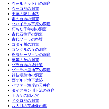
ウォルナット山の洞窟
ウッコ池の洞窟
王家の隠し通路
雷の台地の洞窟
北ハイラル平原の洞窟
朽ちた千年樹の洞窟
古代石柱群の洞窟
古代ゾーラの祭壇
ゴダイ川の洞窟
ゴングルの丘の洞窟
樹海サージョンの洞窟
草笛の丘の洞窟
ゾラ台地の抜け道
ゾーラの里地下の洞窟
闘技場跡地の洞窟
西ゲルド地下遺跡
パファー海岸の天井窟
タイアモン川下流の洞窟
トカゲの隠れ穴
ドクロ池の洞窟
八人目の英雄像内部