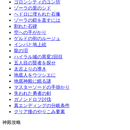
ゴロンシティのユン坊
ゾーラの里のシド
ヘドロに埋もれた石像
ゾーラの鎧を直すには
割れた石碑
空への手がかり
ゲルドの街のルージュ
インパと地上絵
龍の泪
ハイラル城の異変2回目
五人目の賢者を探せ
太古よりの導き
地底人をウツシエに
地底神殿に眠る謎
マスターソードの手掛かり
失われた勇者の剣
ガノンドロフ討伐
真エンディングの分岐条件
クリア後のやりこみ要素
神殿攻略