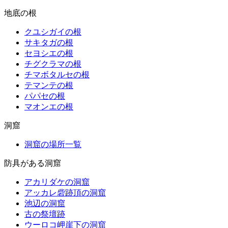
地底の根
クユシガイの根
サキタガの根
セヨシエの根
チグクラマの根
チマボタルセの根
テマンテの根
パパセの根
マオンエの根
洞窟
洞窟の場所一覧
防具がある洞窟
アカリダケの洞窟
アッカレ砦跡頂の洞窟
池辺の洞窟
古の祭壇跡
ウーロコ岬崖下の洞窟