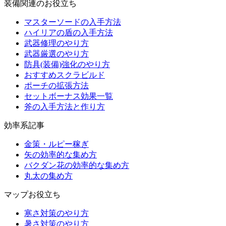
装備関連のお役立ち
マスターソードの入手方法
ハイリアの盾の入手方法
武器修理のやり方
武器厳選のやり方
防具(装備)強化のやり方
おすすめスクラビルド
ポーチの拡張方法
セットボーナス効果一覧
斧の入手方法と作り方
効率系記事
金策・ルピー稼ぎ
矢の効率的な集め方
バクダン花の効率的な集め方
丸太の集め方
マップお役立ち
寒さ対策のやり方
暑さ対策のやり方