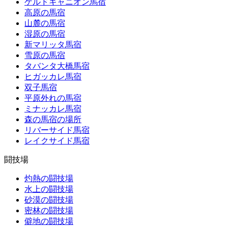
ゲルドキャニオン馬宿
高原の馬宿
山麓の馬宿
湿原の馬宿
新マリッタ馬宿
雪原の馬宿
タバンタ大橋馬宿
ヒガッカレ馬宿
双子馬宿
平原外れの馬宿
ミナッカレ馬宿
森の馬宿の場所
リバーサイド馬宿
レイクサイド馬宿
闘技場
灼熱の闘技場
水上の闘技場
砂漠の闘技場
密林の闘技場
僻地の闘技場