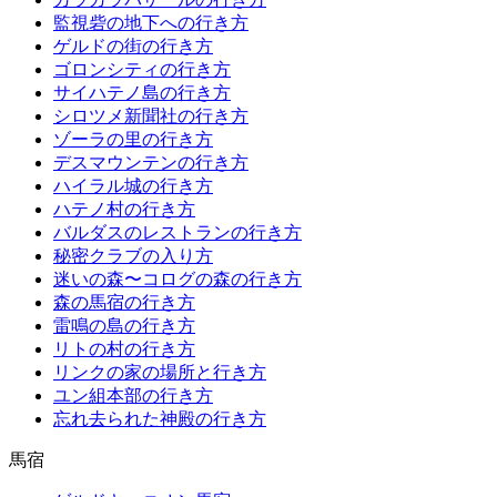
監視砦の地下への行き方
ゲルドの街の行き方
ゴロンシティの行き方
サイハテノ島の行き方
シロツメ新聞社の行き方
ゾーラの里の行き方
デスマウンテンの行き方
ハイラル城の行き方
ハテノ村の行き方
バルダスのレストランの行き方
秘密クラブの入り方
迷いの森〜コログの森の行き方
森の馬宿の行き方
雷鳴の島の行き方
リトの村の行き方
リンクの家の場所と行き方
ユン組本部の行き方
忘れ去られた神殿の行き方
馬宿