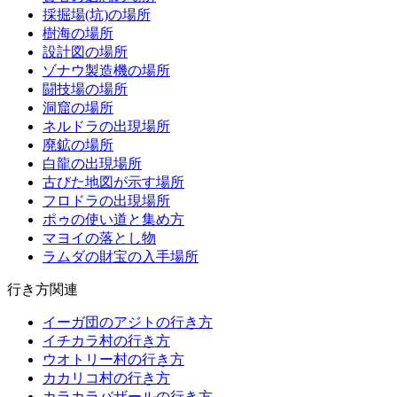
採掘場(坑)の場所
樹海の場所
設計図の場所
ゾナウ製造機の場所
闘技場の場所
洞窟の場所
ネルドラの出現場所
廃鉱の場所
白龍の出現場所
古びた地図が示す場所
フロドラの出現場所
ポゥの使い道と集め方
マヨイの落とし物
ラムダの財宝の入手場所
行き方関連
イーガ団のアジトの行き方
イチカラ村の行き方
ウオトリー村の行き方
カカリコ村の行き方
カラカラバザールの行き方