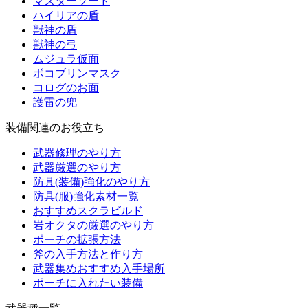
マスターソード
ハイリアの盾
獣神の盾
獣神の弓
ムジュラ仮面
ボコブリンマスク
コログのお面
護雷の兜
装備関連のお役立ち
武器修理のやり方
武器厳選のやり方
防具(装備)強化のやり方
防具(服)強化素材一覧
おすすめスクラビルド
岩オクタの厳選のやり方
ポーチの拡張方法
斧の入手方法と作り方
武器集めおすすめ入手場所
ポーチに入れたい装備