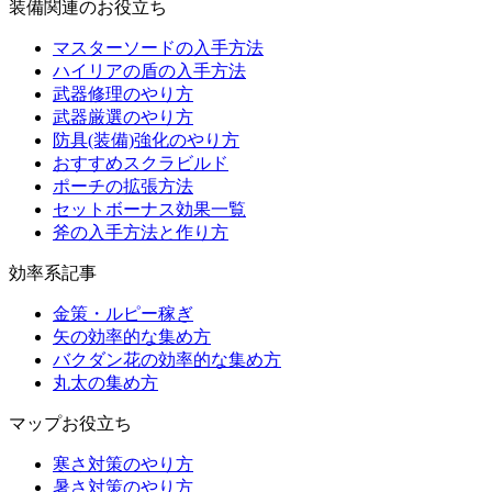
装備関連のお役立ち
マスターソードの入手方法
ハイリアの盾の入手方法
武器修理のやり方
武器厳選のやり方
防具(装備)強化のやり方
おすすめスクラビルド
ポーチの拡張方法
セットボーナス効果一覧
斧の入手方法と作り方
効率系記事
金策・ルピー稼ぎ
矢の効率的な集め方
バクダン花の効率的な集め方
丸太の集め方
マップお役立ち
寒さ対策のやり方
暑さ対策のやり方