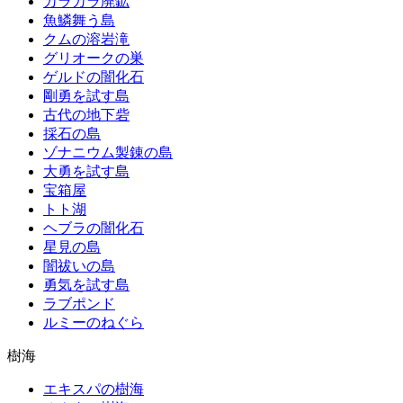
カラカラ廃鉱
魚鱗舞う島
クムの溶岩滝
グリオークの巣
ゲルドの闇化石
剛勇を試す島
古代の地下砦
採石の島
ゾナニウム製錬の島
大勇を試す島
宝箱屋
トト湖
ヘブラの闇化石
星見の島
闇祓いの島
勇気を試す島
ラブポンド
ルミーのねぐら
樹海
エキスパの樹海