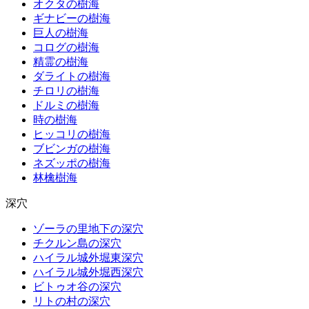
オクタの樹海
ギナビーの樹海
巨人の樹海
コログの樹海
精霊の樹海
ダライトの樹海
チロリの樹海
ドルミの樹海
時の樹海
ヒッコリの樹海
ブビンガの樹海
ネズッポの樹海
林檎樹海
深穴
ゾーラの里地下の深穴
チクルン島の深穴
ハイラル城外堀東深穴
ハイラル城外堀西深穴
ビトゥオ谷の深穴
リトの村の深穴