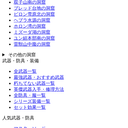
双子山南の洞窟
ブレッド台地の洞窟
ビロン雪原北の洞窟
ヘブラ水源の洞窟
ホロン湾の洞窟
ミズーダ湖の洞窟
ユン組本部南の洞窟
雷獣山中腹の洞窟
その他の洞窟
武器・防具・装備
全武器一覧
最強武器・おすすめ武器
朽ちてない武器一覧
英傑武器入手・修理方法
全防具・服一覧
シリーズ装備一覧
セット効果一覧
人気武器・防具