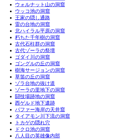
ウォルナット山の洞窟
ウッコ池の洞窟
王家の隠し通路
雷の台地の洞窟
北ハイラル平原の洞窟
朽ちた千年樹の洞窟
古代石柱群の洞窟
古代ゾーラの祭壇
ゴダイ川の洞窟
ゴングルの丘の洞窟
樹海サージョンの洞窟
草笛の丘の洞窟
ゾラ台地の抜け道
ゾーラの里地下の洞窟
闘技場跡地の洞窟
西ゲルド地下遺跡
パファー海岸の天井窟
タイアモン川下流の洞窟
トカゲの隠れ穴
ドクロ池の洞窟
八人目の英雄像内部