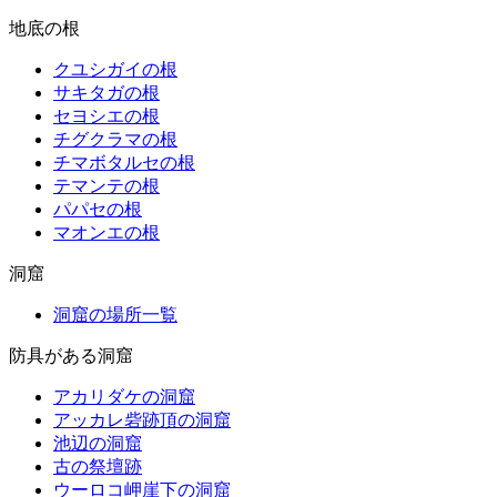
地底の根
クユシガイの根
サキタガの根
セヨシエの根
チグクラマの根
チマボタルセの根
テマンテの根
パパセの根
マオンエの根
洞窟
洞窟の場所一覧
防具がある洞窟
アカリダケの洞窟
アッカレ砦跡頂の洞窟
池辺の洞窟
古の祭壇跡
ウーロコ岬崖下の洞窟