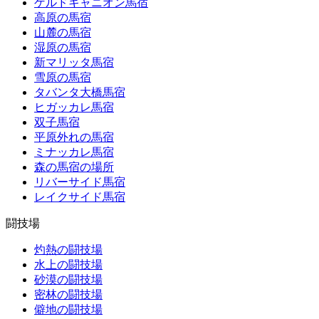
ゲルドキャニオン馬宿
高原の馬宿
山麓の馬宿
湿原の馬宿
新マリッタ馬宿
雪原の馬宿
タバンタ大橋馬宿
ヒガッカレ馬宿
双子馬宿
平原外れの馬宿
ミナッカレ馬宿
森の馬宿の場所
リバーサイド馬宿
レイクサイド馬宿
闘技場
灼熱の闘技場
水上の闘技場
砂漠の闘技場
密林の闘技場
僻地の闘技場