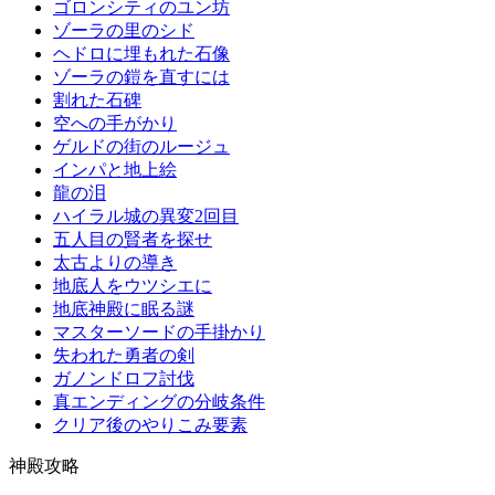
ゴロンシティのユン坊
ゾーラの里のシド
ヘドロに埋もれた石像
ゾーラの鎧を直すには
割れた石碑
空への手がかり
ゲルドの街のルージュ
インパと地上絵
龍の泪
ハイラル城の異変2回目
五人目の賢者を探せ
太古よりの導き
地底人をウツシエに
地底神殿に眠る謎
マスターソードの手掛かり
失われた勇者の剣
ガノンドロフ討伐
真エンディングの分岐条件
クリア後のやりこみ要素
神殿攻略