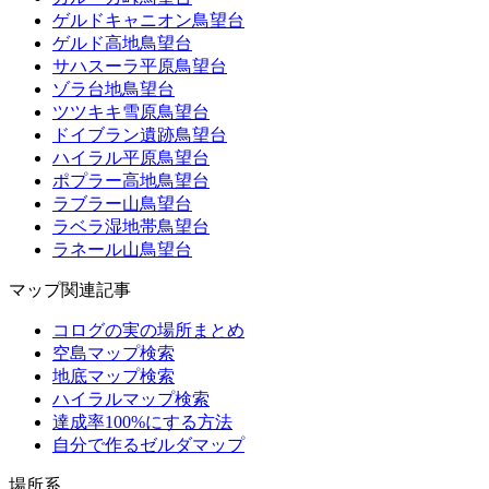
ゲルドキャニオン鳥望台
ゲルド高地鳥望台
サハスーラ平原鳥望台
ゾラ台地鳥望台
ツツキキ雪原鳥望台
ドイブラン遺跡鳥望台
ハイラル平原鳥望台
ポプラー高地鳥望台
ラブラー山鳥望台
ラベラ湿地帯鳥望台
ラネール山鳥望台
マップ関連記事
コログの実の場所まとめ
空島マップ検索
地底マップ検索
ハイラルマップ検索
達成率100%にする方法
自分で作るゼルダマップ
場所系