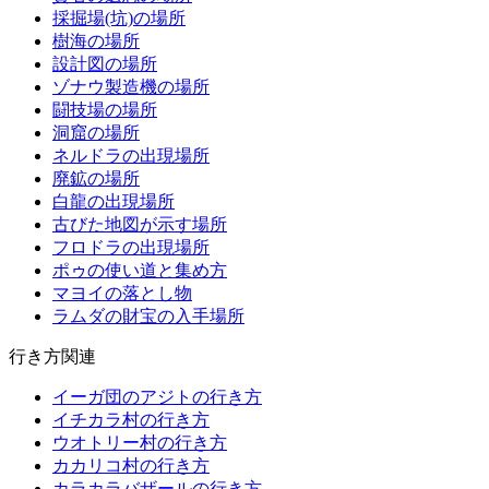
採掘場(坑)の場所
樹海の場所
設計図の場所
ゾナウ製造機の場所
闘技場の場所
洞窟の場所
ネルドラの出現場所
廃鉱の場所
白龍の出現場所
古びた地図が示す場所
フロドラの出現場所
ポゥの使い道と集め方
マヨイの落とし物
ラムダの財宝の入手場所
行き方関連
イーガ団のアジトの行き方
イチカラ村の行き方
ウオトリー村の行き方
カカリコ村の行き方
カラカラバザールの行き方