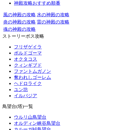
神殿攻略おすすめ順番
風の神殿の攻略
水の神殿の攻略
炎の神殿の攻略
雷の神殿の攻略
魂の神殿の攻略
ストーリーボス攻略
フリザゲイラ
ボルドゴーマ
オクタコス
クィンギブド
ファントムガノン
奪われしゴーレム
ヘドロライク
ユン坊
イルバジア
鳥望台(塔)一覧
ウルリ山鳥望台
オルディン峡谷鳥望台
カルーガ峠鳥望台