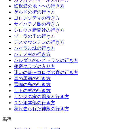
監視砦の地下への行き方
ゲルドの街の行き方
ゴロンシティの行き方
サイハテノ島の行き方
シロツメ新聞社の行き方
ゾーラの里の行き方
デスマウンテンの行き方
ハイラル城の行き方
ハテノ村の行き方
バルダスのレストランの行き方
秘密クラブの入り方
迷いの森〜コログの森の行き方
森の馬宿の行き方
雷鳴の島の行き方
リトの村の行き方
リンクの家の場所と行き方
ユン組本部の行き方
忘れ去られた神殿の行き方
馬宿