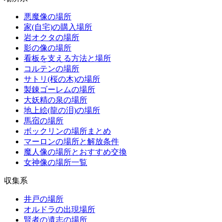
悪魔像の場所
家(自宅)の購入場所
岩オクタの場所
影の像の場所
看板を支える方法と場所
コルテンの場所
サトリ(桜の木)の場所
製錬ゴーレムの場所
大妖精の泉の場所
地上絵(龍の泪)の場所
馬宿の場所
ボックリンの場所まとめ
マーロンの場所と解放条件
魔人像の場所とおすすめ交換
女神像の場所一覧
収集系
井戸の場所
オルドラの出現場所
賢者の遺志の場所