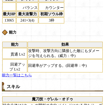
バランス
カウンター
最大HP
最大攻撃力
初期ソウル枠
13065
241×3(4)
3枠
能力
能力
効果
攻撃時、攻撃方向に隣接した敵にもダメー
貫通 Lv2
ジを与えられる。(威力：中)
回避アッ
回避率がアップする。(回避率：中)
プ Lv2
能力一覧はこちら
スキル
魔刀技・ゲレル・オドゥ