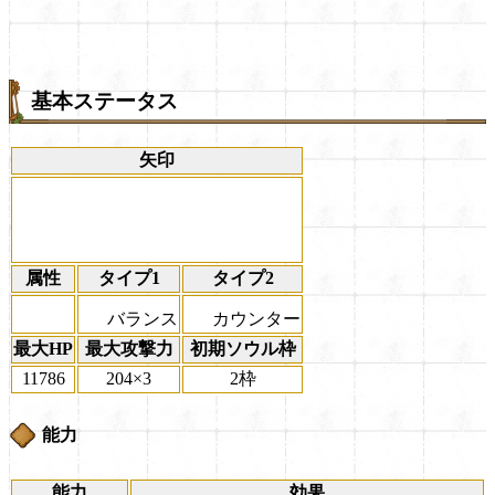
基本ステータス
矢印
属性
タイプ1
タイプ2
バランス
カウンター
最大HP
最大攻撃力
初期ソウル枠
11786
204×3
2枠
能力
能力
効果