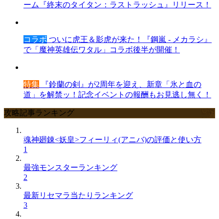
ーム『終末のタイタン：ラストラッシュ』リリース！
コラボ
ついに虎王＆影虎が来た！『鋼嵐 - メカラシ』
で「魔神英雄伝ワタル」コラボ後半が開催！
特集
『鈴蘭の剣』が2周年を迎え、新章「氷と血の
道」を解禁ッ！記念イベントの報酬もお見逃し無く！
攻略記事ランキング
魂神廻錬<妖皇>フィーリィ(アニバ)の評価と使い方
1
最強モンスターランキング
2
最新リセマラ当たりランキング
3