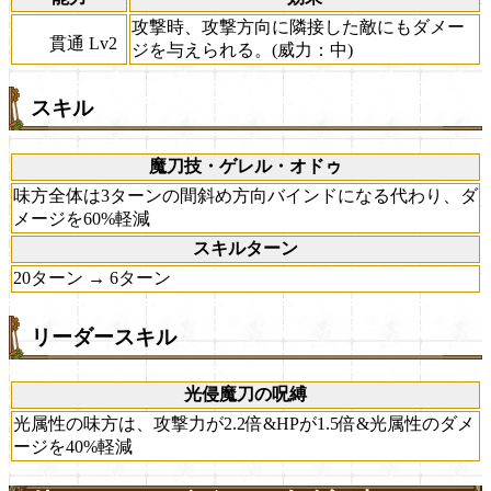
攻撃時、攻撃方向に隣接した敵にもダメー
貫通 Lv2
ジを与えられる。(威力：中)
スキル
魔刀技・ゲレル・オドゥ
味方全体は3ターンの間斜め方向バインドになる代わり、ダ
メージを60%軽減
スキルターン
20ターン → 6ターン
リーダースキル
光侵魔刀の呪縛
光属性の味方は、攻撃力が2.2倍&HPが1.5倍&光属性のダメ
ージを40%軽減