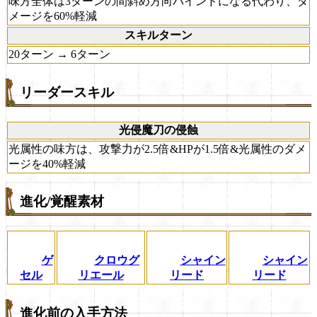
味方全体は3ターンの間斜め方向バインドになる代わり、ダ
メージを60%軽減
スキルターン
20ターン → 6ターン
リーダースキル
光侵魔刀の侵蝕
光属性の味方は、攻撃力が2.5倍&HPが1.5倍&光属性のダメ
ージを40%軽減
進化/覚醒素材
ゲ
クロウグ
シャイン
シャイン
セル
リエール
リード
リード
進化前の入手方法