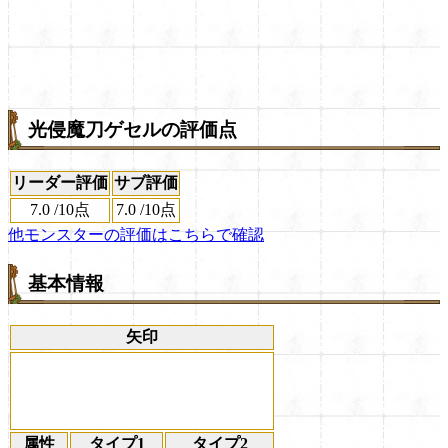
光侵魔刀ゲセルの評価点
リーダー評価
サブ評価
7.0
/
10点
7.0
/
10点
他モンスターの評価はこちらで確認
基本情報
矢印
属性
タイプ1
タイプ2