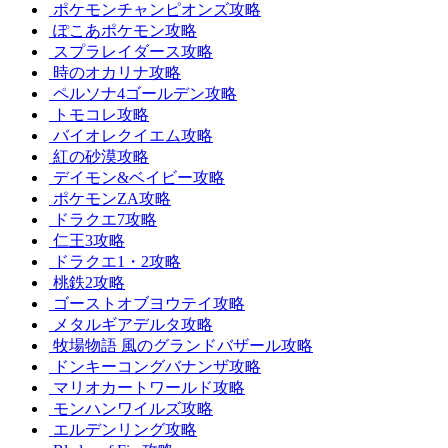
ポケモンチャンピオンズ攻略
ぽこあポケモン攻略
スプラレイダース攻略
時のオカリナ攻略
ペルソナ4ゴールデン攻略
トモコレ攻略
バイオレクイエム攻略
紅の砂漠攻略
デイモン&ベイビー攻略
ポケモンZA攻略
ドラクエ7攻略
仁王3攻略
ドラクエ1・2攻略
桃鉄2攻略
ゴーストオブヨウテイ攻略
メタルギアデルタ攻略
牧場物語 風のグランドバザール攻略
ドンキーコングバナンザ攻略
マリオカートワールド攻略
モンハンワイルズ攻略
エルデンリング攻略