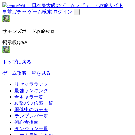
事前ガチャ
ゲーム検索
ログイン
サモンズボード攻略wiki
掲示板Q&A
トップに戻る
ゲーム攻略一覧を見る
リセマラランク
最強ランキング
全キャラ一覧
攻撃バフ倍率一覧
開催中のガチャ
テンプレパ一覧
初心者指南！
ダンジョン一覧
オート周回まとめ