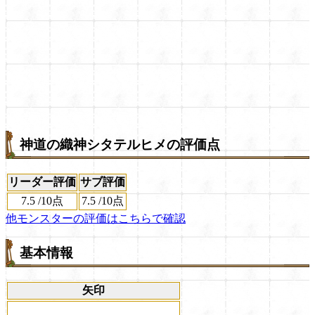
神道の織神シタテルヒメの評価点
リーダー評価
サブ評価
7.5
/
10点
7.5
/
10点
他モンスターの評価はこちらで確認
基本情報
矢印