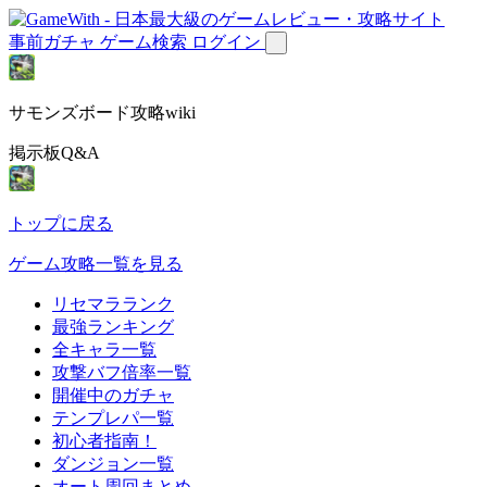
事前ガチャ
ゲーム検索
ログイン
サモンズボード攻略wiki
掲示板Q&A
トップに戻る
ゲーム攻略一覧を見る
リセマラランク
最強ランキング
全キャラ一覧
攻撃バフ倍率一覧
開催中のガチャ
テンプレパ一覧
初心者指南！
ダンジョン一覧
オート周回まとめ