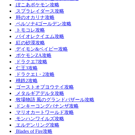
ぽこあポケモン攻略
スプラレイダース攻略
時のオカリナ攻略
ペルソナ4ゴールデン攻略
トモコレ攻略
バイオレクイエム攻略
紅の砂漠攻略
デイモン&ベイビー攻略
ポケモンZA攻略
ドラクエ7攻略
仁王3攻略
ドラクエ1・2攻略
桃鉄2攻略
ゴーストオブヨウテイ攻略
メタルギアデルタ攻略
牧場物語 風のグランドバザール攻略
ドンキーコングバナンザ攻略
マリオカートワールド攻略
モンハンワイルズ攻略
エルデンリング攻略
Blades of Fire攻略