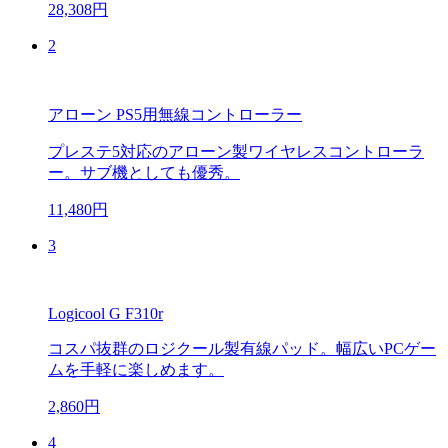
28,308円
2
アローン PS5用無線コントローラー
プレステ5対応のアローン製ワイヤレスコントローラ
ー。サブ機としても優秀。
11,480円
3
Logicool G F310r
コスパ抜群のロジクール製有線パッド。幅広いPCゲー
ムを手軽に楽しめます。
2,860円
4