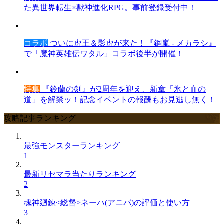
た異世界転生×獣神進化RPG。事前登録受付中！
コラボ
ついに虎王＆影虎が来た！『鋼嵐 - メカラシ』
で「魔神英雄伝ワタル」コラボ後半が開催！
特集
『鈴蘭の剣』が2周年を迎え、新章「氷と血の
道」を解禁ッ！記念イベントの報酬もお見逃し無く！
攻略記事ランキング
最強モンスターランキング
1
最新リセマラ当たりランキング
2
魂神廻錬<総督>ネーハ(アニバ)の評価と使い方
3