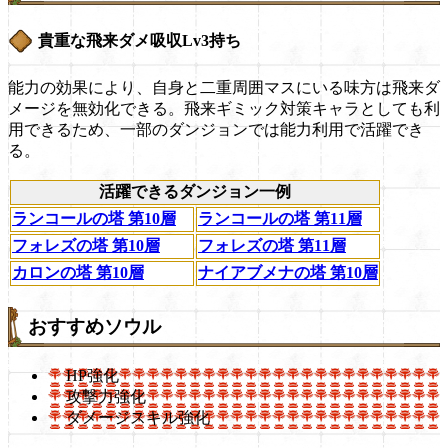
貴重な飛来ダメ吸収Lv3持ち
能力の効果により、自身と二重周囲マスにいる味方は飛来ダ
メージを無効化できる。飛来ギミック対策キャラとしても利
用できるため、一部のダンジョンでは能力利用で活躍でき
る。
活躍できるダンジョン一例
ランコールの塔 第10層
ランコールの塔 第11層
フォレズの塔 第10層
フォレズの塔 第11層
カロンの塔 第10層
ナイアブメナの塔 第10層
おすすめソウル
HP強化
攻撃力強化
ダメージスキル強化