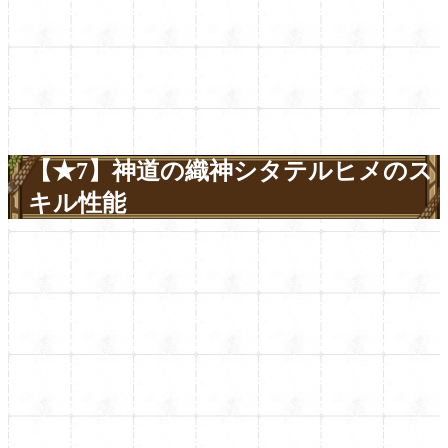
【★7】神道の織神シタテルヒメのス
キル性能