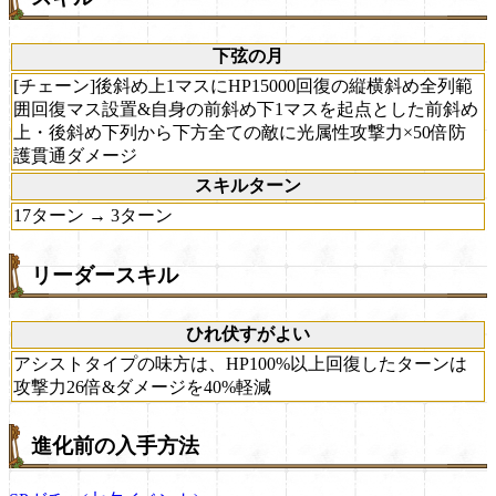
下弦の月
[チェーン]後斜め上1マスにHP15000回復の縦横斜め全列範
囲回復マス設置&自身の前斜め下1マスを起点とした前斜め
上・後斜め下列から下方全ての敵に光属性攻撃力×50倍防
護貫通ダメージ
スキルターン
17ターン → 3ターン
リーダースキル
ひれ伏すがよい
アシストタイプの味方は、HP100%以上回復したターンは
攻撃力26倍&ダメージを40%軽減
進化前の入手方法