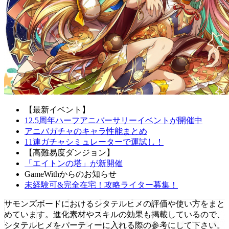
【最新イベント】
12.5周年ハーフアニバーサリーイベントが開催中
アニバガチャのキャラ性能まとめ
11連ガチャシミュレーターで運試し！
【高難易度ダンジョン】
「エイトンの塔」が新開催
GameWithからのお知らせ
未経験可&完全在宅！攻略ライター募集！
サモンズボードにおけるシタテルヒメの評価や使い方をまと
めています。進化素材やスキルの効果も掲載しているので、
シタテルヒメをパーティーに入れる際の参考にして下さい。