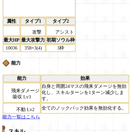
属性
タイプ1
タイプ2
攻撃
アシスト
最大HP
最大攻撃力
初期ソウル枠
10036
358×3(4)
3枠
能力
能力
効果
自身と周囲24マスの飛来ダメージを無効
飛来ダメージ
化し、スキルターンを1ターン減少しま
吸収 Lv3
す。
全てのノックバック効果を無効化する。
不動 Lv2
能力一覧はこちら
スキル