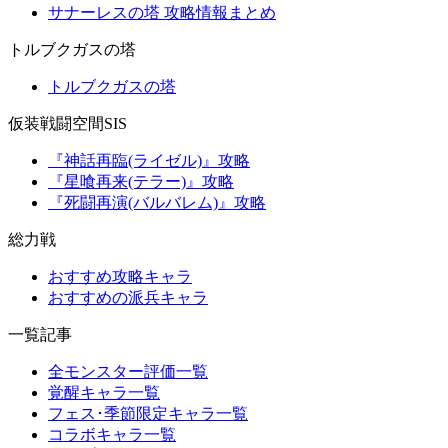
サナーレスの塔 攻略情報まとめ
トルブクガスの塔
トルブクガスの塔
仮装戦闘空間SIS
『神話再臨(ライゼル)』攻略
『星喰再来(テラー)』攻略
『死闘再演(バルバレム)』攻略
総力戦
おすすめ攻略キャラ
おすすめの派兵キャラ
一覧記事
全モンスター評価一覧
覚醒キャラ一覧
フェス･季節限定キャラ一覧
コラボキャラ一覧