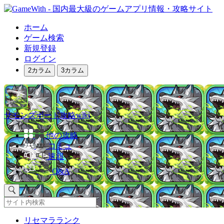
ホーム
ゲーム検索
新規登録
ログイン
2カラム
3カラム
サモンズボード攻略wiki
他の攻略
コミュ
速報
Q&A
リセマラランク