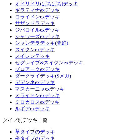
オドリドリ(ぱちぱち)デッキ
ギラティナexデッキ
コライドンexデッキ
サザンドラデッキ
ジバコイルexデッキ
シャワーズexデッキ
シャンデラデッキ(夢幻)
スイクンexデッキ
スイレンデッキ
セグレイブ&スイクンexデッキ
ゾロアークexデッキ
ダークライデッキ(Sメガ)
デデンネexデッキ
マスカーニャexデッキ
ミライドンexデッキ
ミロカロスexデッキ
ルギアexデッキ
タイプ別デッキ一覧
草タイプのデッキ
炎タイプのデッキ