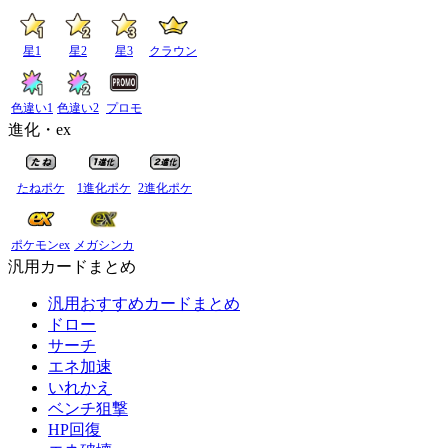
星1
星2
星3
クラウン
色違い1
色違い2
プロモ
進化・ex
たねポケ
1進化ポケ
2進化ポケ
ポケモンex
メガシンカ
汎用カードまとめ
汎用おすすめカードまとめ
ドロー
サーチ
エネ加速
いれかえ
ベンチ狙撃
HP回復