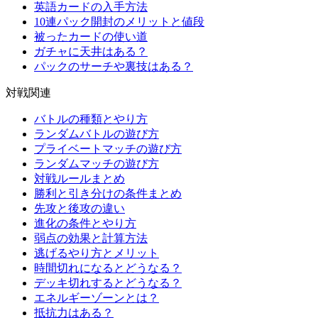
英語カードの入手方法
10連パック開封のメリットと値段
被ったカードの使い道
ガチャに天井はある？
パックのサーチや裏技はある？
対戦関連
バトルの種類とやり方
ランダムバトルの遊び方
プライベートマッチの遊び方
ランダムマッチの遊び方
対戦ルールまとめ
勝利と引き分けの条件まとめ
先攻と後攻の違い
進化の条件とやり方
弱点の効果と計算方法
逃げるやり方とメリット
時間切れになるとどうなる？
デッキ切れするとどうなる？
エネルギーゾーンとは？
抵抗力はある？