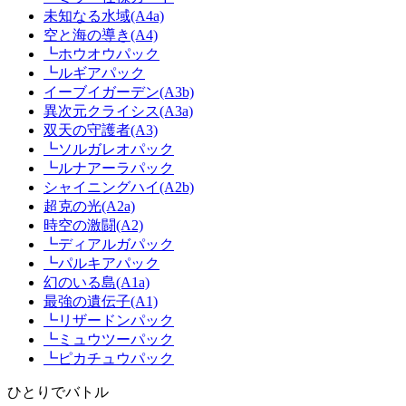
未知なる水域(A4a)
空と海の導き(A4)
┗ホウオウパック
┗ルギアパック
イーブイガーデン(A3b)
異次元クライシス(A3a)
双天の守護者(A3)
┗ソルガレオパック
┗ルナアーラパック
シャイニングハイ(A2b)
超克の光(A2a)
時空の激闘(A2)
┗ディアルガパック
┗パルキアパック
幻のいる島(A1a)
最強の遺伝子(A1)
┗リザードンパック
┗ミュウツーパック
┗ピカチュウパック
ひとりでバトル