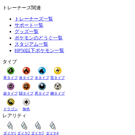
トレーナーズ関連
トレーナーズ一覧
サポート一覧
グッズ一覧
ポケモンのどうぐ一覧
スタジアム一覧
HP50以下ポケモン一覧
タイプ
草タイプ
炎タイプ
水タイプ
雷タイプ
超タイプ
闘タイプ
悪タイプ
鋼タイプ
ドラゴン
無色
レアリティ
ダイヤ1
ダイヤ2
ダイヤ3
ダイヤ4