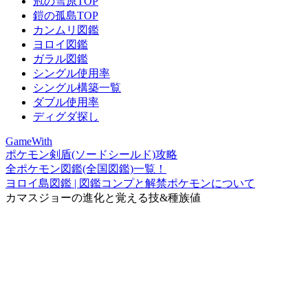
冠の雪原TOP
鎧の孤島TOP
カンムリ図鑑
ヨロイ図鑑
ガラル図鑑
シングル使用率
シングル構築一覧
ダブル使用率
ディグダ探し
GameWith
ポケモン剣盾(ソードシールド)攻略
全ポケモン図鑑(全国図鑑)一覧！
ヨロイ島図鑑 | 図鑑コンプと解禁ポケモンについて
カマスジョーの進化と覚える技&種族値