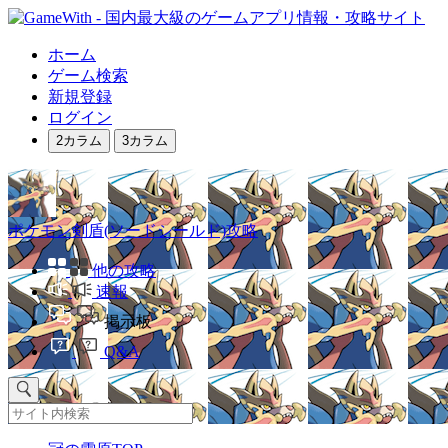
ホーム
ゲーム検索
新規登録
ログイン
2カラム
3カラム
ポケモン剣盾(ソードシールド)攻略
他の攻略
速報
掲示板
Q&A