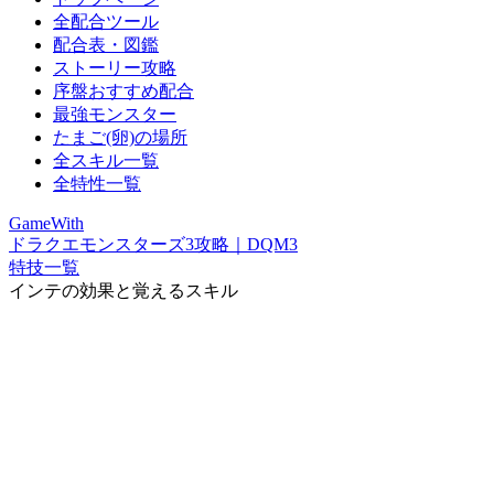
全配合ツール
配合表・図鑑
ストーリー攻略
序盤おすすめ配合
最強モンスター
たまご(卵)の場所
全スキル一覧
全特性一覧
GameWith
ドラクエモンスターズ3攻略｜DQM3
特技一覧
インテの効果と覚えるスキル