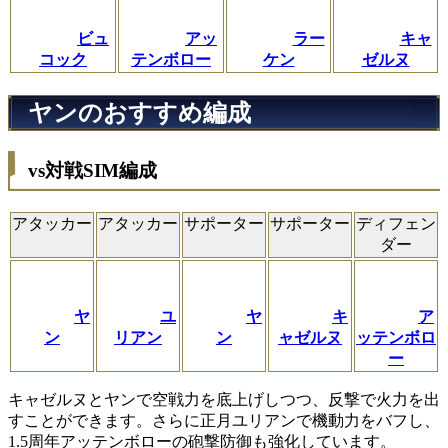
ビュ
アッ
ラー
キャ
コック
テンボロー
ケン
ゼルヌ
ヤンのおすすめ編成
vs対戦SIM編成
アタッカー
アタッカー
サポーター
サポーター
ディフェン
ダー
ヤ
ユ
ヤ
キ
ア
ン
リアン
ン
ャゼルヌ
ッテンボロ
ー
キャゼルヌとヤンで空戦力を底上げしつつ、反撃で火力を出
すことができます。さらに正月ユリアンで機動力をバフし、
1.5周年アッテンボローの砲撃防御も強化しています。