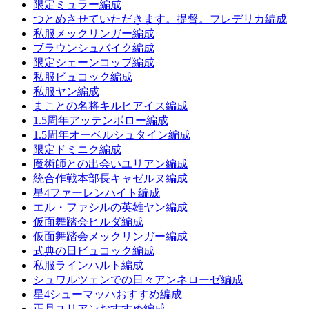
限定ミュラー編成
つとめさせていただきます。提督。フレデリカ編成
私服メックリンガー編成
ブラウンシュバイク編成
限定シェーンコップ編成
私服ビュコック編成
私服ヤン編成
まことの名将キルヒアイス編成
1.5周年アッテンボロー編成
1.5周年オーベルシュタイン編成
限定ドミニク編成
魔術師との出会いユリアン編成
統合作戦本部長キャゼルヌ編成
星4ファーレンハイト編成
エル・ファシルの英雄ヤン編成
仮面舞踏会ヒルダ編成
仮面舞踏会メックリンガー編成
式典の日ビュコック編成
私服ラインハルト編成
シュワルツェンでの日々アンネローゼ編成
星4シューマッハおすすめ編成
正月ユリアンおすすめ編成