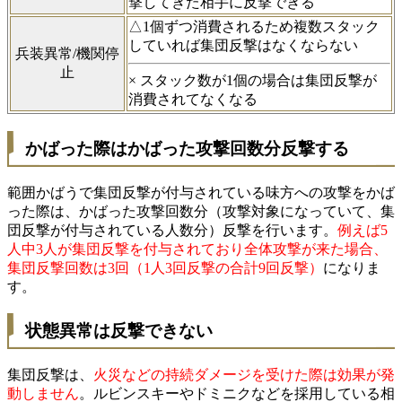
撃してきた相手に反撃できる
△1個ずつ消費されるため複数スタック
していれば集団反撃はなくならない
兵装異常/機関停
止
× スタック数が1個の場合は集団反撃が
消費されてなくなる
かばった際はかばった攻撃回数分反撃する
範囲かばうで集団反撃が付与されている味方への攻撃をかば
った際は、かばった攻撃回数分（攻撃対象になっていて、集
団反撃が付与されている人数分）反撃を行います。
例えば5
人中3人が集団反撃を付与されており全体攻撃が来た場合、
集団反撃回数は3回（1人3回反撃の合計9回反撃）
になりま
す。
状態異常は反撃できない
集団反撃は、
火災などの持続ダメージを受けた際は効果が発
動しません
。ルビンスキーやドミニクなどを採用している相