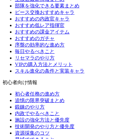
部隊を強化できる要素まとめ
ピース交換おすすめキャラ
おすすめの内政官キャラ
おすすめ低レア指揮官
おすすめの課金アイテム
おすすめのガチャ
序盤の効率的な進め方
毎日やるべきこと
リセマラのやり方
VIPの購入方法とメリット
スキル進化の条件と実装キャラ
初心者向け情報
初心者任務の進め方
追憶の限界突破まとめ
鍛錬のやり方
内政でやるべきこと
施設の強化方法と優先度
技術開発のやり方と優先度
資源採集のコツ