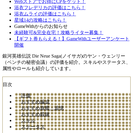
Webストアでお得にCPをゲット！
浴衣フレデリカの評価はこちら！
浴衣ムライの評価はこちら！
星域14の攻略はこちら！
GameWithからのお知らせ
未経験可&完全在宅！攻略ライター募集！
【ギフト券もらえる！】GameWithユーザーアンケート
開催
銀河英雄伝説 Die Neue Saga(ノイサガ)のヤン・ウェンリー
（ベンチの秘密会議）の評価を紹介。スキルやステータス、
属性やロールも紹介しています。
目次
評価
おすすめ編成
おすすめ旗艦・追憶
おすすめ鍛錬
スキル
ステータス