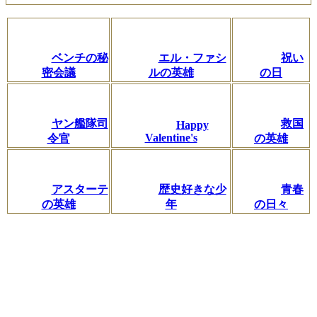
ベンチの秘
エル・ファシ
祝い
密会議
ルの英雄
の日
ヤン艦隊司
救国
Happy
Valentine's
令官
の英雄
アスターテ
歴史好きな少
青春
の英雄
年
の日々