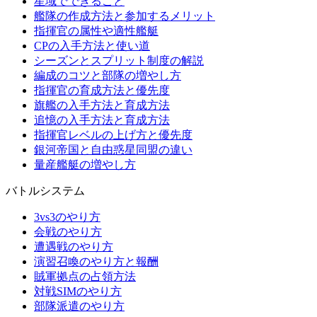
星域でできること
艦隊の作成方法と参加するメリット
指揮官の属性や適性艦艇
CPの入手方法と使い道
シーズンとスプリット制度の解説
編成のコツと部隊の増やし方
指揮官の育成方法と優先度
旗艦の入手方法と育成方法
追憶の入手方法と育成方法
指揮官レベルの上げ方と優先度
銀河帝国と自由惑星同盟の違い
量産艦艇の増やし方
バトルシステム
3vs3のやり方
会戦のやり方
遭遇戦のやり方
演習召喚のやり方と報酬
賊軍拠点の占領方法
対戦SIMのやり方
部隊派遣のやり方