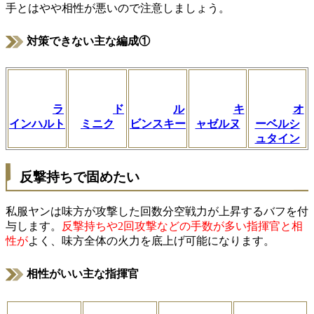
手とはやや相性が悪いので注意しましょう。
対策できない主な編成①
ラ
ド
ル
キ
オ
インハルト
ミニク
ビンスキー
ャゼルヌ
ーベルシ
ュタイン
反撃持ちで固めたい
私服ヤンは味方が攻撃した回数分空戦力が上昇するバフを付
与します。
反撃持ちや2回攻撃などの手数が多い指揮官と相
性が
よく、味方全体の火力を底上げ可能になります。
相性がいい主な指揮官