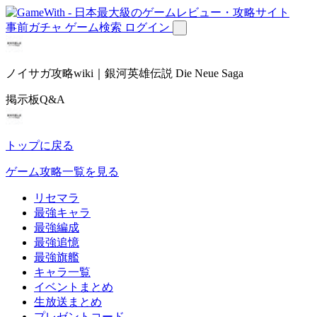
事前ガチャ
ゲーム検索
ログイン
ノイサガ攻略wiki｜銀河英雄伝説 Die Neue Saga
掲示板Q&A
トップに戻る
ゲーム攻略一覧を見る
リセマラ
最強キャラ
最強編成
最強追憶
最強旗艦
キャラ一覧
イベントまとめ
生放送まとめ
プレゼントコード