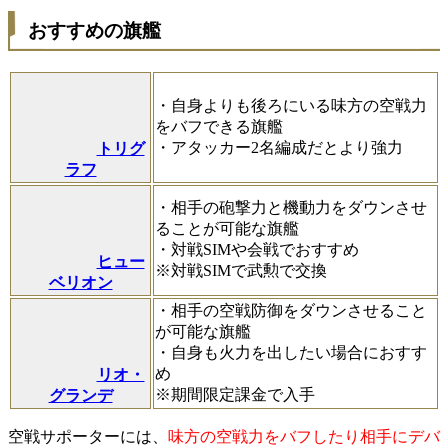
おすすめの旗艦
・自身よりも後ろにいる味方の空戦力
をバフできる旗艦
・アタッカー2名編成だとより強力
トリグ
ラフ
・相手の砲撃力と機動力をダウンさせ
ることが可能な旗艦
・対戦SIMや会戦でおすすめ
ヒュー
※対戦SIMで武勲で交換
ベリオン
・相手の空戦防御をダウンさせること
が可能な旗艦
・自身も火力を出したい場合におすす
め
リオ・
※期間限定課金で入手
グランデ
空戦サポーターには、
味方の空戦力をバフしたり相手にデバ