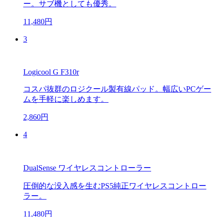
ー。サブ機としても優秀。
11,480円
3
Logicool G F310r
コスパ抜群のロジクール製有線パッド。幅広いPCゲー
ムを手軽に楽しめます。
2,860円
4
DualSense ワイヤレスコントローラー
圧倒的な没入感を生むPS5純正ワイヤレスコントロー
ラー。
11,480円