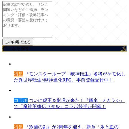
ゲームを探す
特集
『モンスターループ：獣神転生』名将がケモ化し
た異世界転生×獣神進化RPG。事前登録受付中！
コラボ
ついに虎王＆影虎が来た！『鋼嵐 - メカラシ』
で「魔神英雄伝ワタル」コラボ後半が開催！
特集
『鈴蘭の剣』が2周年を迎え、新章「氷と血の