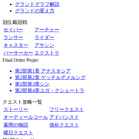
グランドグラフ解説
グランドの変え方
冠位戴冠戦
セイバー
アーチャー
ランサー
ライダー
キャスター
アサシン
バーサーカー
エクストラ
Final Order Projec
第2部第1章 アナスタシア
第2部第2章 ゲッテルデメルング
第2部第3章シン
第2部第4章ユガ・クシェートラ
クエスト攻略一覧
ストーリー
フリークエスト
オーディールコール
アドバンスド
幕間の物語
強化クエスト
曜日クエスト