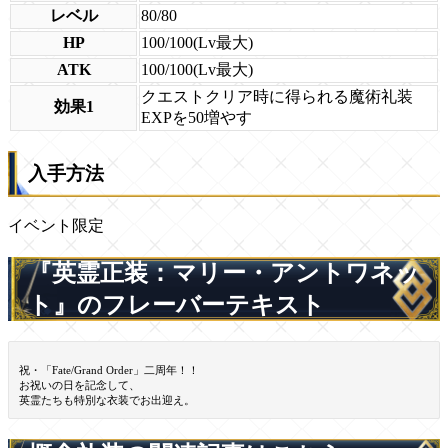
レベル
80/80
HP
100/100(Lv最大)
ATK
100/100(Lv最大)
クエストクリア時に得られる魔術礼装
効果1
EXPを50増やす
入手方法
イベント限定
『英霊正装：マリー・アントワネッ
ト』のフレーバーテキスト
祝・「Fate/Grand Order」二周年！！
お祝いの日を記念して、
英霊たちも特別な衣装でお出迎え。