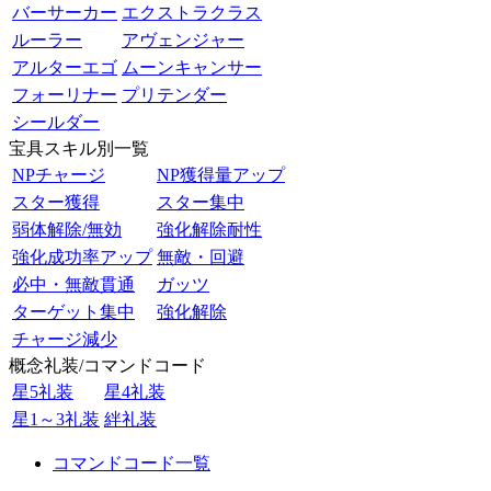
バーサーカー
エクストラクラス
ルーラー
アヴェンジャー
アルターエゴ
ムーンキャンサー
フォーリナー
プリテンダー
シールダー
宝具スキル別一覧
NPチャージ
NP獲得量アップ
スター獲得
スター集中
弱体解除/無効
強化解除耐性
強化成功率アップ
無敵・回避
必中・無敵貫通
ガッツ
ターゲット集中
強化解除
チャージ減少
概念礼装/コマンドコード
星5礼装
星4礼装
星1～3礼装
絆礼装
コマンドコード一覧