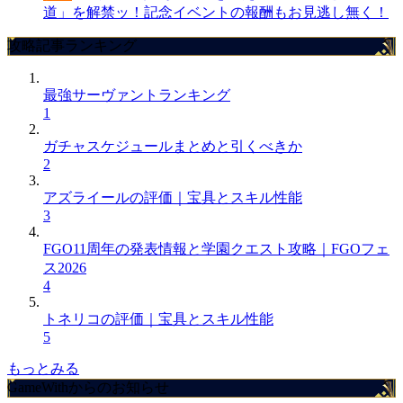
道」を解禁ッ！記念イベントの報酬もお見逃し無く！
攻略記事ランキング
最強サーヴァントランキング
1
ガチャスケジュールまとめと引くべきか
2
アズライールの評価｜宝具とスキル性能
3
FGO11周年の発表情報と学園クエスト攻略｜FGOフェ
ス2026
4
トネリコの評価｜宝具とスキル性能
5
もっとみる
GameWithからのお知らせ