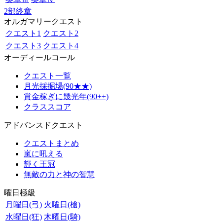
2部終章
オルガマリークエスト
クエスト1
クエスト2
クエスト3
クエスト4
オーディールコール
クエスト一覧
月光採掘場(90★★)
賞金稼ぎに幾光年(90++)
クラススコア
アドバンスドクエスト
クエストまとめ
嵐に吼える
輝く王冠
無敵の力と神の智慧
曜日極級
月曜日(弓)
火曜日(槍)
水曜日(狂)
木曜日(騎)