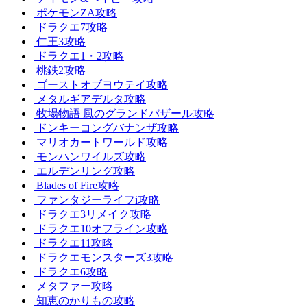
ポケモンZA攻略
ドラクエ7攻略
仁王3攻略
ドラクエ1・2攻略
桃鉄2攻略
ゴーストオブヨウテイ攻略
メタルギアデルタ攻略
牧場物語 風のグランドバザール攻略
ドンキーコングバナンザ攻略
マリオカートワールド攻略
モンハンワイルズ攻略
エルデンリング攻略
Blades of Fire攻略
ファンタジーライフi攻略
ドラクエ3リメイク攻略
ドラクエ10オフライン攻略
ドラクエ11攻略
ドラクエモンスターズ3攻略
ドラクエ6攻略
メタファー攻略
知恵のかりもの攻略