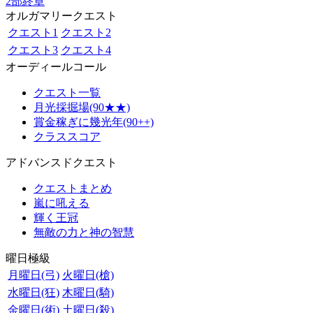
2部終章
オルガマリークエスト
クエスト1
クエスト2
クエスト3
クエスト4
オーディールコール
クエスト一覧
月光採掘場(90★★)
賞金稼ぎに幾光年(90++)
クラススコア
アドバンスドクエスト
クエストまとめ
嵐に吼える
輝く王冠
無敵の力と神の智慧
曜日極級
月曜日(弓)
火曜日(槍)
水曜日(狂)
木曜日(騎)
金曜日(術)
土曜日(殺)