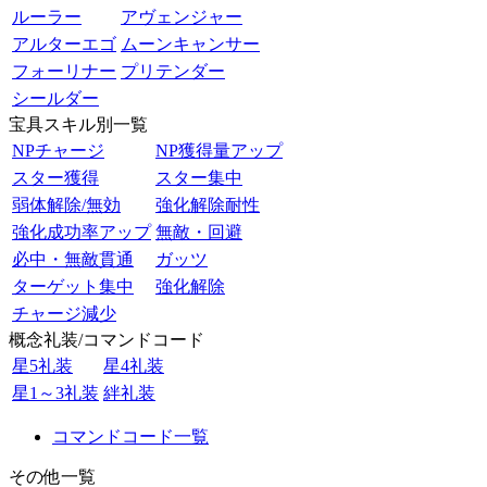
ルーラー
アヴェンジャー
アルターエゴ
ムーンキャンサー
フォーリナー
プリテンダー
シールダー
宝具スキル別一覧
NPチャージ
NP獲得量アップ
スター獲得
スター集中
弱体解除/無効
強化解除耐性
強化成功率アップ
無敵・回避
必中・無敵貫通
ガッツ
ターゲット集中
強化解除
チャージ減少
概念礼装/コマンドコード
星5礼装
星4礼装
星1～3礼装
絆礼装
コマンドコード一覧
その他一覧