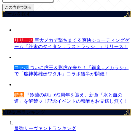
ゲームを探す
リリース
巨大メカで撃ちまくる爽快シューティングゲ
ーム『終末のタイタン：ラストラッシュ』リリース！
コラボ
ついに虎王＆影虎が来た！『鋼嵐 - メカラシ』
で「魔神英雄伝ワタル」コラボ後半が開催！
特集
『鈴蘭の剣』が2周年を迎え、新章「氷と血の
道」を解禁ッ！記念イベントの報酬もお見逃し無く！
攻略記事ランキング
最強サーヴァントランキング