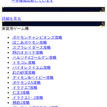
ーを徹底比較しています
Amazonで買えるおすすめゲーミングデバイスまとめ【ad】
詳細を見る
攻略取扱いゲーム
家庭用ゲーム機
ポケモンチャンピオンズ攻略
ぽこあポケモン攻略
スプラレイダース攻略
時のオカリナ攻略
ペルソナ4ゴールデン攻略
トモコレ攻略
バイオレクイエム攻略
紅の砂漠攻略
デイモン&ベイビー攻略
ポケモンZA攻略
ドラクエ7攻略
仁王3攻略
ドラクエ1・2攻略
桃鉄2攻略