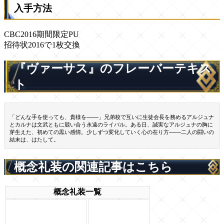
入手方法
CBC2016期間限定PU
招待状2016で1枚交換
『ヴァーサス』のフレーバーテキス
ト
「どんな手を使っても、貴様を───」兄弟校で互いに生徒会長を務めるアルジュナ
とカルナは文武ともに競い合う永遠のライバル。ある日、誠実なアルジュナの胸に
芽生えた、初めての黒い感情。少しずつ変化していく心の在り方───二人の闘いの
結末は、はたして。
概念礼装の関連記事はこちら
概念礼装一覧