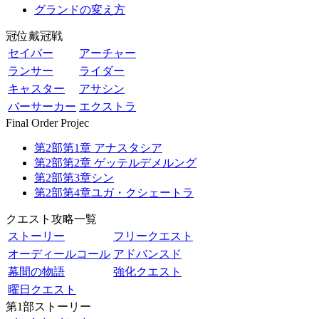
グランドの変え方
冠位戴冠戦
セイバー
アーチャー
ランサー
ライダー
キャスター
アサシン
バーサーカー
エクストラ
Final Order Projec
第2部第1章 アナスタシア
第2部第2章 ゲッテルデメルング
第2部第3章シン
第2部第4章ユガ・クシェートラ
クエスト攻略一覧
ストーリー
フリークエスト
オーディールコール
アドバンスド
幕間の物語
強化クエスト
曜日クエスト
第1部ストーリー