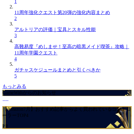
1
11周年強化クエスト第20弾の強化内容まとめ
2
アルトリアの評価｜宝具とスキル性能
3
高難易度『めしませ！至高の暗黒メイド喫茶』攻略｜
11周年学園クエスト
4
ガチャスケジュールまとめと引くべきか
5
もっとみる
GameWithからのお知らせ
【Amazon7月】おすすめ記事からよく買われているコントロ
ーラーTOP4
PR