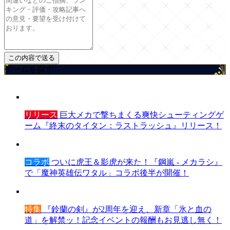
ゲームを探す
リリース
巨大メカで撃ちまくる爽快シューティングゲ
ーム『終末のタイタン：ラストラッシュ』リリース！
コラボ
ついに虎王＆影虎が来た！『鋼嵐 - メカラシ』
で「魔神英雄伝ワタル」コラボ後半が開催！
特集
『鈴蘭の剣』が2周年を迎え、新章「氷と血の
道」を解禁ッ！記念イベントの報酬もお見逃し無く！