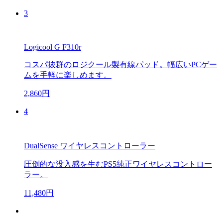
3
Logicool G F310r
コスパ抜群のロジクール製有線パッド。幅広いPCゲー
ムを手軽に楽しめます。
2,860円
4
DualSense ワイヤレスコントローラー
圧倒的な没入感を生むPS5純正ワイヤレスコントロー
ラー。
11,480円