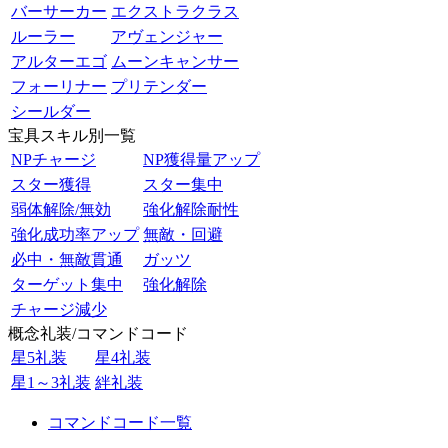
バーサーカー
エクストラクラス
ルーラー
アヴェンジャー
アルターエゴ
ムーンキャンサー
フォーリナー
プリテンダー
シールダー
宝具スキル別一覧
NPチャージ
NP獲得量アップ
スター獲得
スター集中
弱体解除/無効
強化解除耐性
強化成功率アップ
無敵・回避
必中・無敵貫通
ガッツ
ターゲット集中
強化解除
チャージ減少
概念礼装/コマンドコード
星5礼装
星4礼装
星1～3礼装
絆礼装
コマンドコード一覧