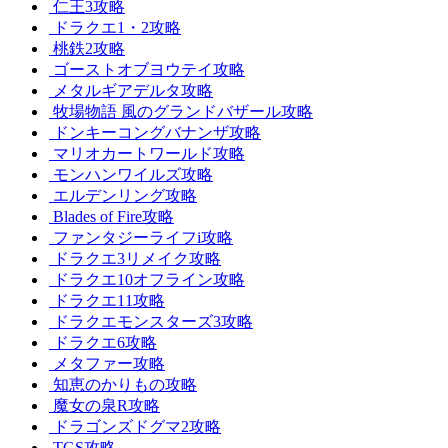
仁王3攻略
ドラクエ1・2攻略
桃鉄2攻略
ゴーストオブヨウテイ攻略
メタルギアデルタ攻略
牧場物語 風のグランドバザール攻略
ドンキーコングバナンザ攻略
マリオカートワールド攻略
モンハンワイルズ攻略
エルデンリング攻略
Blades of Fire攻略
ファンタジーライフi攻略
ドラクエ3リメイク攻略
ドラクエ10オフライン攻略
ドラクエ11攻略
ドラクエモンスターズ3攻略
ドラクエ6攻略
メタファー攻略
知恵のかりもの攻略
魔女の泉R攻略
ドラゴンズドグマ2攻略
TGS攻略