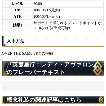
レベル
80/80
HP
100/100(Lv最大)
ATK
100/100(Lv最大)
サポートで得られるフレンドポイントが
効果1
＋10される(重複可能)
入手方法
OVER THE SAME SKYの報酬
『英霊星行：レディ・アヴァロン』
のフレーバーテキスト
-
概念礼装の関連記事はこちら