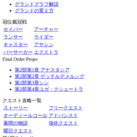
グランドグラフ解説
グランドの変え方
冠位戴冠戦
セイバー
アーチャー
ランサー
ライダー
キャスター
アサシン
バーサーカー
エクストラ
Final Order Projec
第2部第1章 アナスタシア
第2部第2章 ゲッテルデメルング
第2部第3章シン
第2部第4章ユガ・クシェートラ
クエスト攻略一覧
ストーリー
フリークエスト
オーディールコール
アドバンスド
幕間の物語
強化クエスト
曜日クエスト