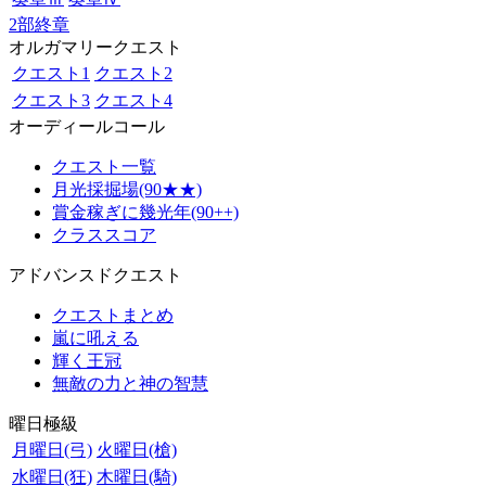
2部終章
オルガマリークエスト
クエスト1
クエスト2
クエスト3
クエスト4
オーディールコール
クエスト一覧
月光採掘場(90★★)
賞金稼ぎに幾光年(90++)
クラススコア
アドバンスドクエスト
クエストまとめ
嵐に吼える
輝く王冠
無敵の力と神の智慧
曜日極級
月曜日(弓)
火曜日(槍)
水曜日(狂)
木曜日(騎)