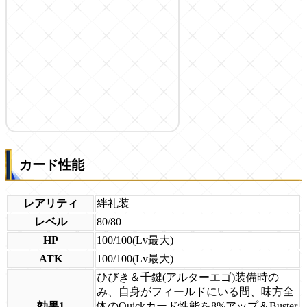
カード性能
レアリティ
絆礼装
レベル
80/80
HP
100/100(Lv最大)
ATK
100/100(Lv最大)
ひびき＆千鍵(アルターエゴ)装備時の
み、自身がフィールドにいる間、味方全
効果1
体のQuickカード性能を8%アップ＆Buster