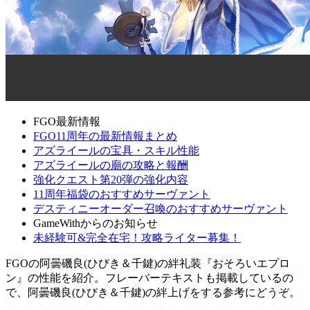
FGO最新情報
FGO11周年の最新情報まとめ
アズライールの宝具・スキル性能
アズライールの廟の攻略と報酬
強化クエスト第20弾の強化内容
11周年福袋のおすすめサーヴァント
デスティニーオーダー召喚のおすすめサーヴァント
GameWithからのお知らせ
未経験可&完全在宅！攻略ライター募集！
FGOの阿曇磯良(ひびき＆千鍵)の絆礼装『おそろいエプロ
ン』の性能を紹介。フレーバーテキストも掲載しているの
で、阿曇磯良(ひびき＆千鍵)の絆上げをする参考にどうぞ。