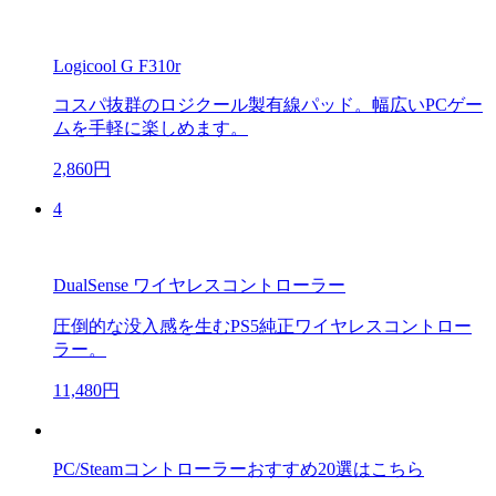
Logicool G F310r
コスパ抜群のロジクール製有線パッド。幅広いPCゲー
ムを手軽に楽しめます。
2,860円
4
DualSense ワイヤレスコントローラー
圧倒的な没入感を生むPS5純正ワイヤレスコントロー
ラー。
11,480円
PC/Steamコントローラーおすすめ20選はこちら