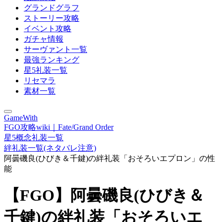
グランドグラフ
ストーリー攻略
イベント攻略
ガチャ情報
サーヴァント一覧
最強ランキング
星5礼装一覧
リセマラ
素材一覧
GameWith
FGO攻略wiki｜Fate/Grand Order
星5概念礼装一覧
絆礼装一覧(ネタバレ注意)
阿曇磯良(ひびき＆千鍵)の絆礼装「おそろいエプロン」の性
能
【FGO】阿曇磯良(ひびき＆
千鍵)の絆礼装「おそろいエ