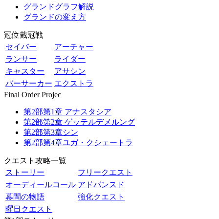
グランドグラフ解説
グランドの変え方
冠位戴冠戦
セイバー
アーチャー
ランサー
ライダー
キャスター
アサシン
バーサーカー
エクストラ
Final Order Projec
第2部第1章 アナスタシア
第2部第2章 ゲッテルデメルング
第2部第3章シン
第2部第4章ユガ・クシェートラ
クエスト攻略一覧
ストーリー
フリークエスト
オーディールコール
アドバンスド
幕間の物語
強化クエスト
曜日クエスト