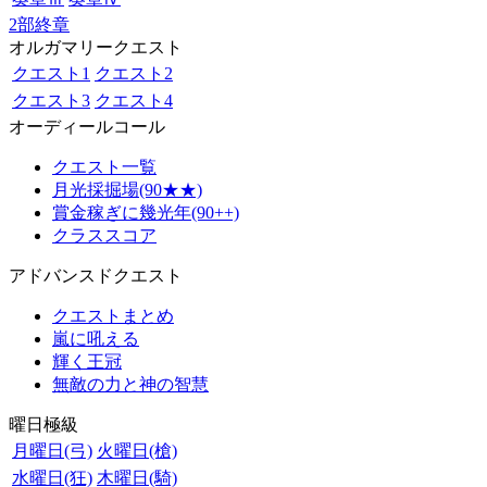
2部終章
オルガマリークエスト
クエスト1
クエスト2
クエスト3
クエスト4
オーディールコール
クエスト一覧
月光採掘場(90★★)
賞金稼ぎに幾光年(90++)
クラススコア
アドバンスドクエスト
クエストまとめ
嵐に吼える
輝く王冠
無敵の力と神の智慧
曜日極級
月曜日(弓)
火曜日(槍)
水曜日(狂)
木曜日(騎)