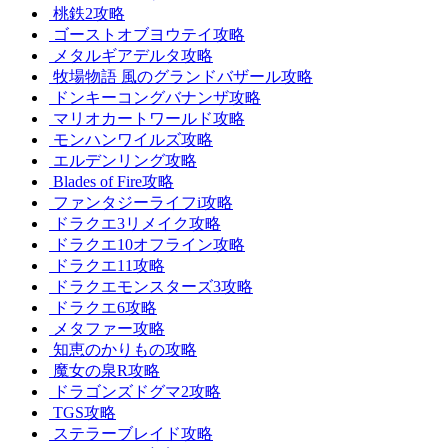
桃鉄2攻略
ゴーストオブヨウテイ攻略
メタルギアデルタ攻略
牧場物語 風のグランドバザール攻略
ドンキーコングバナンザ攻略
マリオカートワールド攻略
モンハンワイルズ攻略
エルデンリング攻略
Blades of Fire攻略
ファンタジーライフi攻略
ドラクエ3リメイク攻略
ドラクエ10オフライン攻略
ドラクエ11攻略
ドラクエモンスターズ3攻略
ドラクエ6攻略
メタファー攻略
知恵のかりもの攻略
魔女の泉R攻略
ドラゴンズドグマ2攻略
TGS攻略
ステラーブレイド攻略