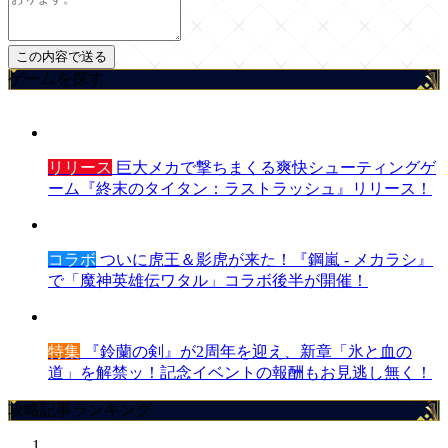
ゲームを探す
リリース
巨大メカで撃ちまくる爽快シューティングゲ
ーム『終末のタイタン：ラストラッシュ』リリース！
コラボ
ついに虎王＆影虎が来た！『鋼嵐 - メカラシ』
で「魔神英雄伝ワタル」コラボ後半が開催！
特集
『鈴蘭の剣』が2周年を迎え、新章「氷と血の
道」を解禁ッ！記念イベントの報酬もお見逃し無く！
攻略記事ランキング