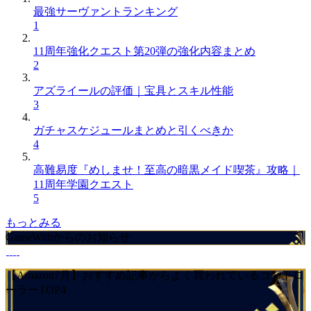
最強サーヴァントランキング
1
11周年強化クエスト第20弾の強化内容まとめ
2
アズライールの評価｜宝具とスキル性能
3
ガチャスケジュールまとめと引くべきか
4
高難易度『めしませ！至高の暗黒メイド喫茶』攻略｜
11周年学園クエスト
5
もっとみる
GameWithからのお知らせ
【Amazon7月】おすすめ記事からよく買われているコントロ
ーラーTOP4