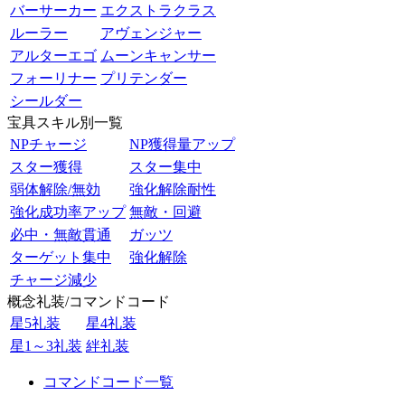
バーサーカー
エクストラクラス
ルーラー
アヴェンジャー
アルターエゴ
ムーンキャンサー
フォーリナー
プリテンダー
シールダー
宝具スキル別一覧
NPチャージ
NP獲得量アップ
スター獲得
スター集中
弱体解除/無効
強化解除耐性
強化成功率アップ
無敵・回避
必中・無敵貫通
ガッツ
ターゲット集中
強化解除
チャージ減少
概念礼装/コマンドコード
星5礼装
星4礼装
星1～3礼装
絆礼装
コマンドコード一覧