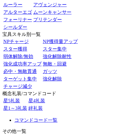
ルーラー
アヴェンジャー
アルターエゴ
ムーンキャンサー
フォーリナー
プリテンダー
シールダー
宝具スキル別一覧
NPチャージ
NP獲得量アップ
スター獲得
スター集中
弱体解除/無効
強化解除耐性
強化成功率アップ
無敵・回避
必中・無敵貫通
ガッツ
ターゲット集中
強化解除
チャージ減少
概念礼装/コマンドコード
星5礼装
星4礼装
星1～3礼装
絆礼装
コマンドコード一覧
その他一覧