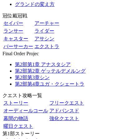
グランドの変え方
冠位戴冠戦
セイバー
アーチャー
ランサー
ライダー
キャスター
アサシン
バーサーカー
エクストラ
Final Order Projec
第2部第1章 アナスタシア
第2部第2章 ゲッテルデメルング
第2部第3章シン
第2部第4章ユガ・クシェートラ
クエスト攻略一覧
ストーリー
フリークエスト
オーディールコール
アドバンスド
幕間の物語
強化クエスト
曜日クエスト
第1部ストーリー