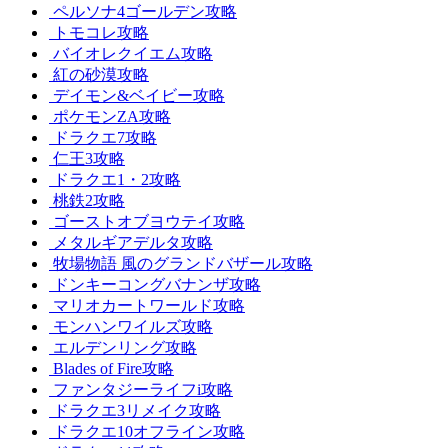
ペルソナ4ゴールデン攻略
トモコレ攻略
バイオレクイエム攻略
紅の砂漠攻略
デイモン&ベイビー攻略
ポケモンZA攻略
ドラクエ7攻略
仁王3攻略
ドラクエ1・2攻略
桃鉄2攻略
ゴーストオブヨウテイ攻略
メタルギアデルタ攻略
牧場物語 風のグランドバザール攻略
ドンキーコングバナンザ攻略
マリオカートワールド攻略
モンハンワイルズ攻略
エルデンリング攻略
Blades of Fire攻略
ファンタジーライフi攻略
ドラクエ3リメイク攻略
ドラクエ10オフライン攻略