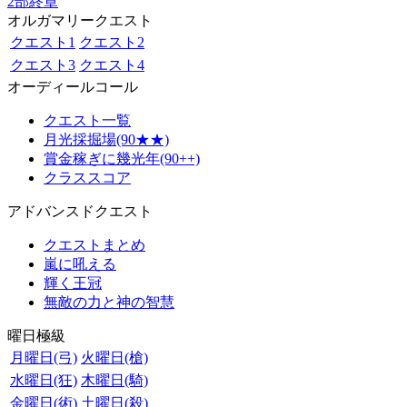
2部終章
オルガマリークエスト
クエスト1
クエスト2
クエスト3
クエスト4
オーディールコール
クエスト一覧
月光採掘場(90★★)
賞金稼ぎに幾光年(90++)
クラススコア
アドバンスドクエスト
クエストまとめ
嵐に吼える
輝く王冠
無敵の力と神の智慧
曜日極級
月曜日(弓)
火曜日(槍)
水曜日(狂)
木曜日(騎)
金曜日(術)
土曜日(殺)