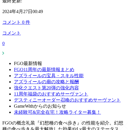
最終更新:
2024年4月27日00:49
コメント
0
件
コメント
0
FGO最新情報
FGO11周年の最新情報まとめ
アズライールの宝具・スキル性能
アズライールの廟の攻略と報酬
強化クエスト第20弾の強化内容
11周年福袋のおすすめサーヴァント
デスティニーオーダー召喚のおすすめサーヴァント
GameWithからのお知らせ
未経験可&完全在宅！攻略ライター募集！
FGOの概念礼装『幻想種の食べ歩き』の性能を紹介。幻想
種の食べ歩きを最大解放した効果やLv最大のステータス、