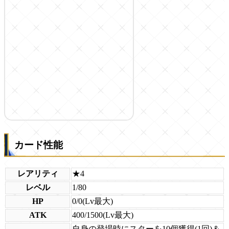
カード性能
レアリティ
★4
レベル
1/80
HP
0/0(Lv最大)
ATK
400/1500(Lv最大)
自身の登場時にスターを10個獲得(1回)＆