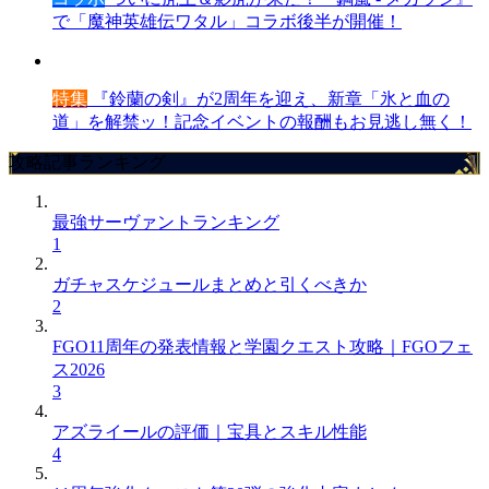
で「魔神英雄伝ワタル」コラボ後半が開催！
特集
『鈴蘭の剣』が2周年を迎え、新章「氷と血の
道」を解禁ッ！記念イベントの報酬もお見逃し無く！
攻略記事ランキング
最強サーヴァントランキング
1
ガチャスケジュールまとめと引くべきか
2
FGO11周年の発表情報と学園クエスト攻略｜FGOフェ
ス2026
3
アズライールの評価｜宝具とスキル性能
4