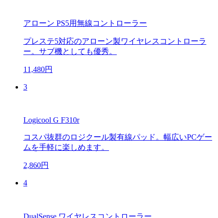
アローン PS5用無線コントローラー
プレステ5対応のアローン製ワイヤレスコントローラ
ー。サブ機としても優秀。
11,480円
3
Logicool G F310r
コスパ抜群のロジクール製有線パッド。幅広いPCゲー
ムを手軽に楽しめます。
2,860円
4
DualSense ワイヤレスコントローラー