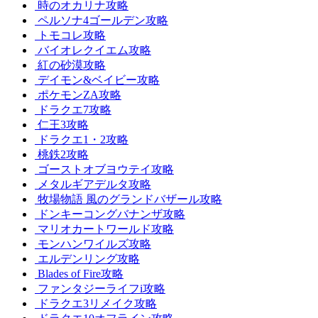
時のオカリナ攻略
ペルソナ4ゴールデン攻略
トモコレ攻略
バイオレクイエム攻略
紅の砂漠攻略
デイモン&ベイビー攻略
ポケモンZA攻略
ドラクエ7攻略
仁王3攻略
ドラクエ1・2攻略
桃鉄2攻略
ゴーストオブヨウテイ攻略
メタルギアデルタ攻略
牧場物語 風のグランドバザール攻略
ドンキーコングバナンザ攻略
マリオカートワールド攻略
モンハンワイルズ攻略
エルデンリング攻略
Blades of Fire攻略
ファンタジーライフi攻略
ドラクエ3リメイク攻略