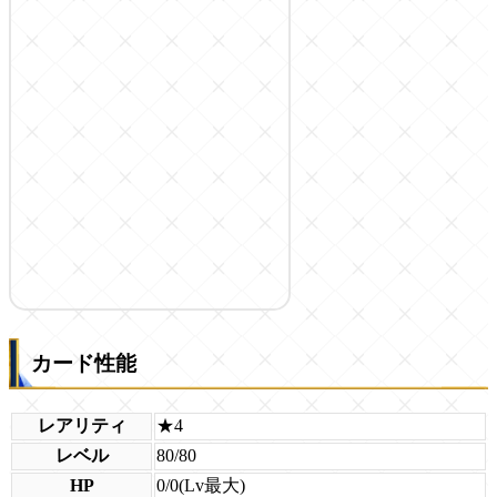
カード性能
レアリティ
★4
レベル
80/80
HP
0/0(Lv最大)