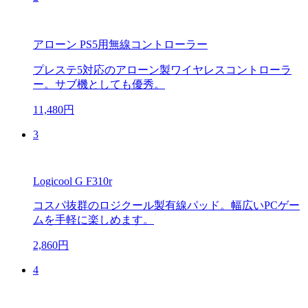
アローン PS5用無線コントローラー
プレステ5対応のアローン製ワイヤレスコントローラ
ー。サブ機としても優秀。
11,480円
3
Logicool G F310r
コスパ抜群のロジクール製有線パッド。幅広いPCゲー
ムを手軽に楽しめます。
2,860円
4