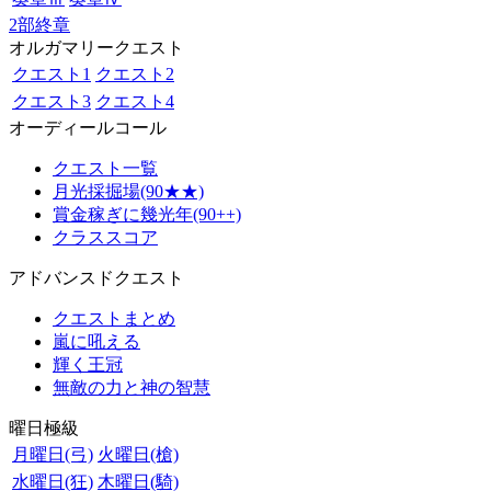
2部終章
オルガマリークエスト
クエスト1
クエスト2
クエスト3
クエスト4
オーディールコール
クエスト一覧
月光採掘場(90★★)
賞金稼ぎに幾光年(90++)
クラススコア
アドバンスドクエスト
クエストまとめ
嵐に吼える
輝く王冠
無敵の力と神の智慧
曜日極級
月曜日(弓)
火曜日(槍)
水曜日(狂)
木曜日(騎)