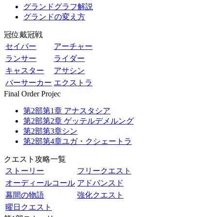
グランドグラフ解説
グランドの変え方
冠位戴冠戦
セイバー
アーチャー
ランサー
ライダー
キャスター
アサシン
バーサーカー
エクストラ
Final Order Projec
第2部第1章 アナスタシア
第2部第2章 ゲッテルデメルング
第2部第3章シン
第2部第4章ユガ・クシェートラ
クエスト攻略一覧
ストーリー
フリークエスト
オーディールコール
アドバンスド
幕間の物語
強化クエスト
曜日クエスト