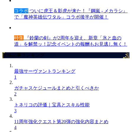
コラボ
ついに虎王＆影虎が来た！『鋼嵐 - メカラシ』
で「魔神英雄伝ワタル」コラボ後半が開催！
特集
『鈴蘭の剣』が2周年を迎え、新章「氷と血の
道」を解禁ッ！記念イベントの報酬もお見逃し無く！
攻略記事ランキング
最強サーヴァントランキング
1
ガチャスケジュールまとめと引くべきか
2
トネリコの評価｜宝具とスキル性能
3
11周年強化クエスト第20弾の強化内容まとめ
4