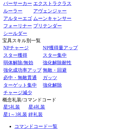
バーサーカー
エクストラクラス
ルーラー
アヴェンジャー
アルターエゴ
ムーンキャンサー
フォーリナー
プリテンダー
シールダー
宝具スキル別一覧
NPチャージ
NP獲得量アップ
スター獲得
スター集中
弱体解除/無効
強化解除耐性
強化成功率アップ
無敵・回避
必中・無敵貫通
ガッツ
ターゲット集中
強化解除
チャージ減少
概念礼装/コマンドコード
星5礼装
星4礼装
星1～3礼装
絆礼装
コマンドコード一覧