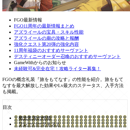
FGO最新情報
FGO11周年の最新情報まとめ
アズライールの宝具・スキル性能
アズライールの廟の攻略と報酬
強化クエスト第20弾の強化内容
11周年福袋のおすすめサーヴァント
デスティニーオーダー召喚のおすすめサーヴァント
GameWithからのお知らせ
未経験可&完全在宅！攻略ライター募集！
FGOの概念礼装『旅をもてなす』の性能を紹介。旅をもて
なすを最大解放した効果やLv最大のステータス、入手方法
も掲載。
目次
概念礼装の性能
フレーバーテキスト