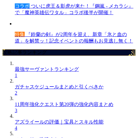
コラボ
ついに虎王＆影虎が来た！『鋼嵐 - メカラシ』
で「魔神英雄伝ワタル」コラボ後半が開催！
特集
『鈴蘭の剣』が2周年を迎え、新章「氷と血の
道」を解禁ッ！記念イベントの報酬もお見逃し無く！
攻略記事ランキング
最強サーヴァントランキング
1
ガチャスケジュールまとめと引くべきか
2
11周年強化クエスト第20弾の強化内容まとめ
3
アズライールの評価｜宝具とスキル性能
4