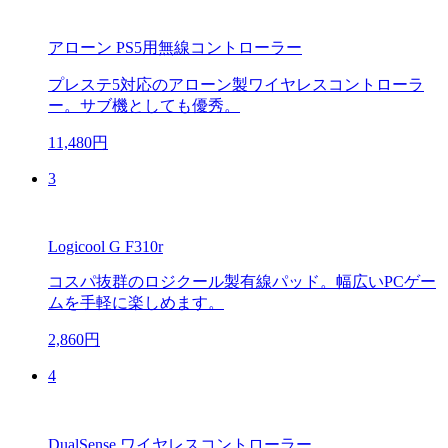
アローン PS5用無線コントローラー
プレステ5対応のアローン製ワイヤレスコントローラ
ー。サブ機としても優秀。
11,480円
3
Logicool G F310r
コスパ抜群のロジクール製有線パッド。幅広いPCゲー
ムを手軽に楽しめます。
2,860円
4
DualSense ワイヤレスコントローラー