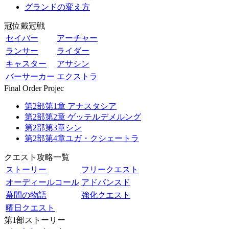
グランドの変え方
冠位戴冠戦
セイバー
アーチャー
ランサー
ライダー
キャスター
アサシン
バーサーカー
エクストラ
Final Order Projec
第2部第1章 アナスタシア
第2部第2章 ゲッテルデメルング
第2部第3章シン
第2部第4章ユガ・クシェートラ
クエスト攻略一覧
ストーリー
フリークエスト
オーディールコール
アドバンスド
幕間の物語
強化クエスト
曜日クエスト
第1部ストーリー