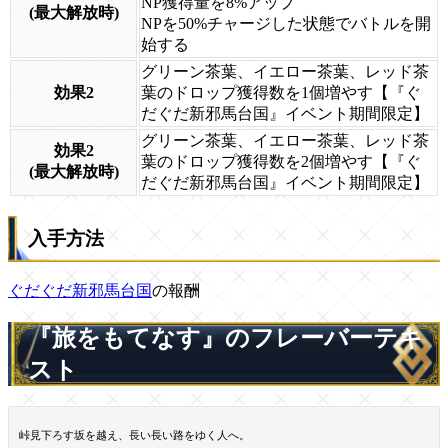
NP獲得量を8%アップ
(最大解放時)
NPを50%チャージした状態でバトルを開
始する
グリーン茶葉、イエロー茶葉、レッド茶
効果2
葉のドロップ獲得数を1個増やす【『ぐ
だぐだ新邪馬台国』イベント期間限定】
グリーン茶葉、イエロー茶葉、レッド茶
効果2
葉のドロップ獲得数を2個増やす【『ぐ
(最大解放時)
だぐだ新邪馬台国』イベント期間限定】
入手方法
ぐだぐだ新邪馬台国
の報酬
『旅をもてなす』のフレーバーテキ
スト
峠見下ろす坂を越え、長い長い路をゆく人へ。