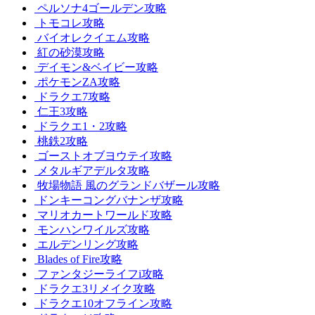
ペルソナ4ゴールデン攻略
トモコレ攻略
バイオレクイエム攻略
紅の砂漠攻略
デイモン&ベイビー攻略
ポケモンZA攻略
ドラクエ7攻略
仁王3攻略
ドラクエ1・2攻略
桃鉄2攻略
ゴーストオブヨウテイ攻略
メタルギアデルタ攻略
牧場物語 風のグランドバザール攻略
ドンキーコングバナンザ攻略
マリオカートワールド攻略
モンハンワイルズ攻略
エルデンリング攻略
Blades of Fire攻略
ファンタジーライフi攻略
ドラクエ3リメイク攻略
ドラクエ10オフライン攻略