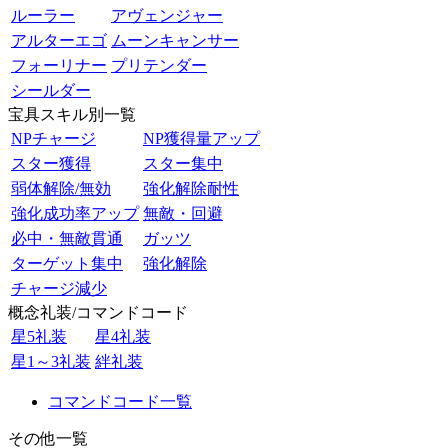
ルーラー
アヴェンジャー
アルターエゴ
ムーンキャンサー
フォーリナー
プリテンダー
シールダー
宝具スキル別一覧
NPチャージ
NP獲得量アップ
スター獲得
スター集中
弱体解除/無効
強化解除耐性
強化成功率アップ
無敵・回避
必中・無敵貫通
ガッツ
ターゲット集中
強化解除
チャージ減少
概念礼装/コマンドコード
星5礼装
星4礼装
星1～3礼装
絆礼装
コマンドコード一覧
その他一覧