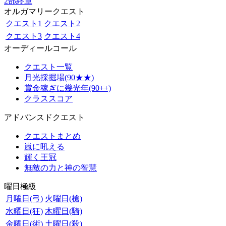
2部終章
オルガマリークエスト
クエスト1
クエスト2
クエスト3
クエスト4
オーディールコール
クエスト一覧
月光採掘場(90★★)
賞金稼ぎに幾光年(90++)
クラススコア
アドバンスドクエスト
クエストまとめ
嵐に吼える
輝く王冠
無敵の力と神の智慧
曜日極級
月曜日(弓)
火曜日(槍)
水曜日(狂)
木曜日(騎)
金曜日(術)
土曜日(殺)