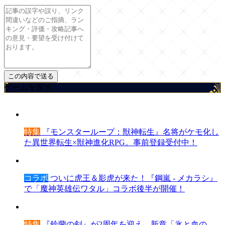
ゲームを探す
特集
『モンスターループ：獣神転生』名将がケモ化し
た異世界転生×獣神進化RPG。事前登録受付中！
コラボ
ついに虎王＆影虎が来た！『鋼嵐 - メカラシ』
で「魔神英雄伝ワタル」コラボ後半が開催！
特集
『鈴蘭の剣』が2周年を迎え、新章「氷と血の