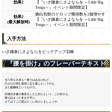
効果2
【『いざ鎌倉にさよならを ～Little Big
Tengu～』イベント期間限定】
腕白煎餅のドロップ獲得数を2個増やす
効果2
【『いざ鎌倉にさよならを ～Little Big
(最大解放時)
Tengu～』イベント期間限定】
入手方法
いざ鎌倉にさよならをピックアップ召喚
『腰を掛け』のフレーバーテキスト
当て所なき旅も一興ではあるけれど、
己が心が望む場所に足を運ぶというのも、
また醍醐味というもので。
武蔵坊弁慶が書状をしたためたという、この石の上。
夢の詰まった本を片手に、
さてはてこの度はどこに向かいましょうや。