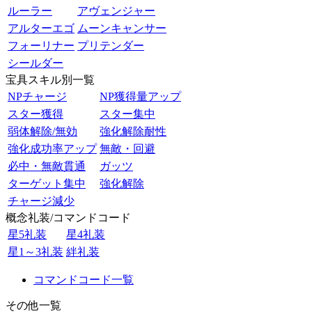
ルーラー
アヴェンジャー
アルターエゴ
ムーンキャンサー
フォーリナー
プリテンダー
シールダー
宝具スキル別一覧
NPチャージ
NP獲得量アップ
スター獲得
スター集中
弱体解除/無効
強化解除耐性
強化成功率アップ
無敵・回避
必中・無敵貫通
ガッツ
ターゲット集中
強化解除
チャージ減少
概念礼装/コマンドコード
星5礼装
星4礼装
星1～3礼装
絆礼装
コマンドコード一覧
その他一覧