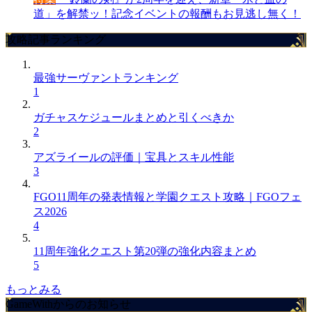
道」を解禁ッ！記念イベントの報酬もお見逃し無く！
攻略記事ランキング
最強サーヴァントランキング
1
ガチャスケジュールまとめと引くべきか
2
アズライールの評価｜宝具とスキル性能
3
FGO11周年の発表情報と学園クエスト攻略｜FGOフェ
ス2026
4
11周年強化クエスト第20弾の強化内容まとめ
5
もっとみる
GameWithからのお知らせ