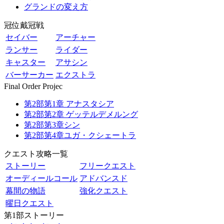
グランドの変え方
冠位戴冠戦
セイバー
アーチャー
ランサー
ライダー
キャスター
アサシン
バーサーカー
エクストラ
Final Order Projec
第2部第1章 アナスタシア
第2部第2章 ゲッテルデメルング
第2部第3章シン
第2部第4章ユガ・クシェートラ
クエスト攻略一覧
ストーリー
フリークエスト
オーディールコール
アドバンスド
幕間の物語
強化クエスト
曜日クエスト
第1部ストーリー