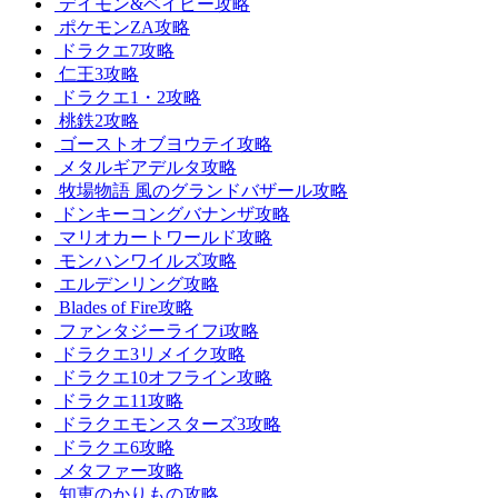
デイモン&ベイビー攻略
ポケモンZA攻略
ドラクエ7攻略
仁王3攻略
ドラクエ1・2攻略
桃鉄2攻略
ゴーストオブヨウテイ攻略
メタルギアデルタ攻略
牧場物語 風のグランドバザール攻略
ドンキーコングバナンザ攻略
マリオカートワールド攻略
モンハンワイルズ攻略
エルデンリング攻略
Blades of Fire攻略
ファンタジーライフi攻略
ドラクエ3リメイク攻略
ドラクエ10オフライン攻略
ドラクエ11攻略
ドラクエモンスターズ3攻略
ドラクエ6攻略
メタファー攻略
知恵のかりもの攻略