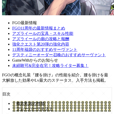
FGO最新情報
FGO11周年の最新情報まとめ
アズライールの宝具・スキル性能
アズライールの廟の攻略と報酬
強化クエスト第20弾の強化内容
11周年福袋のおすすめサーヴァント
デスティニーオーダー召喚のおすすめサーヴァント
GameWithからのお知らせ
未経験可&完全在宅！攻略ライター募集！
FGOの概念礼装『腰を掛け』の性能を紹介。腰を掛けを最
大解放した効果やLv最大のステータス、入手方法も掲載。
目次
概念礼装の性能
フレーバーテキスト