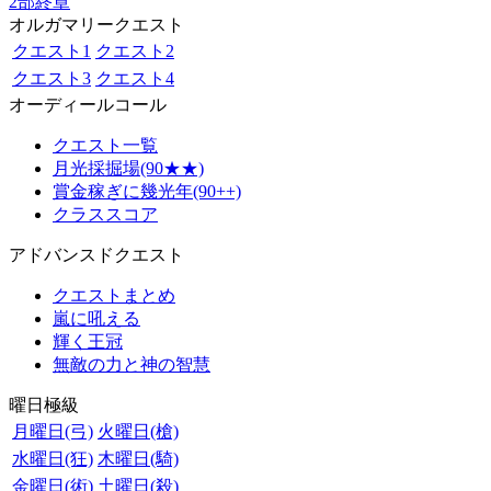
2部終章
オルガマリークエスト
クエスト1
クエスト2
クエスト3
クエスト4
オーディールコール
クエスト一覧
月光採掘場(90★★)
賞金稼ぎに幾光年(90++)
クラススコア
アドバンスドクエスト
クエストまとめ
嵐に吼える
輝く王冠
無敵の力と神の智慧
曜日極級
月曜日(弓)
火曜日(槍)
水曜日(狂)
木曜日(騎)
金曜日(術)
土曜日(殺)