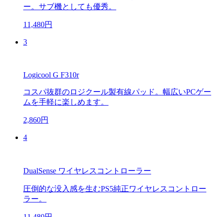
ー。サブ機としても優秀。
11,480円
3
Logicool G F310r
コスパ抜群のロジクール製有線パッド。幅広いPCゲー
ムを手軽に楽しめます。
2,860円
4
DualSense ワイヤレスコントローラー
圧倒的な没入感を生むPS5純正ワイヤレスコントロー
ラー。
11,480円