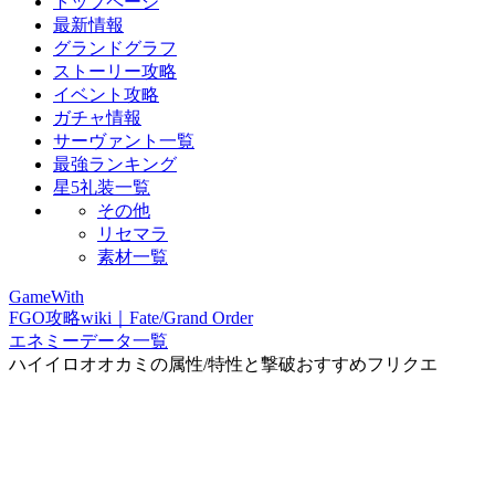
トップページ
最新情報
グランドグラフ
ストーリー攻略
イベント攻略
ガチャ情報
サーヴァント一覧
最強ランキング
星5礼装一覧
その他
リセマラ
素材一覧
GameWith
FGO攻略wiki｜Fate/Grand Order
エネミーデータ一覧
ハイイロオオカミの属性/特性と撃破おすすめフリクエ