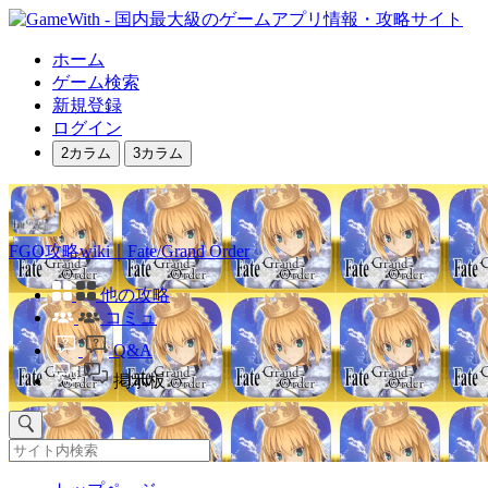
ホーム
ゲーム検索
新規登録
ログイン
2カラム
3カラム
FGO攻略wiki｜Fate/Grand Order
他の攻略
コミュ
Q&A
掲示板