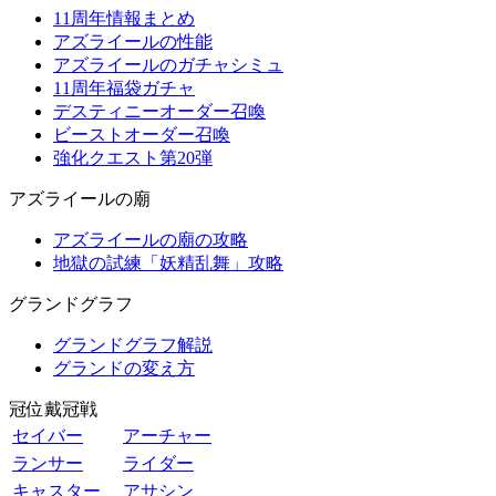
11周年情報まとめ
アズライールの性能
アズライールのガチャシミュ
11周年福袋ガチャ
デスティニーオーダー召喚
ビーストオーダー召喚
強化クエスト第20弾
アズライールの廟
アズライールの廟の攻略
地獄の試練「妖精乱舞」攻略
グランドグラフ
グランドグラフ解説
グランドの変え方
冠位戴冠戦
セイバー
アーチャー
ランサー
ライダー
キャスター
アサシン