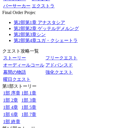
バーサーカー
エクストラ
Final Order Projec
第2部第1章 アナスタシア
第2部第2章 ゲッテルデメルング
第2部第3章シン
第2部第4章ユガ・クシェートラ
クエスト攻略一覧
ストーリー
フリークエスト
オーディールコール
アドバンスド
幕間の物語
強化クエスト
曜日クエスト
第1部ストーリー
1部 序章
1部 1章
1部 2章
1部 3章
1部 4章
1部 5章
1部 6章
1部 7章
1部 終章