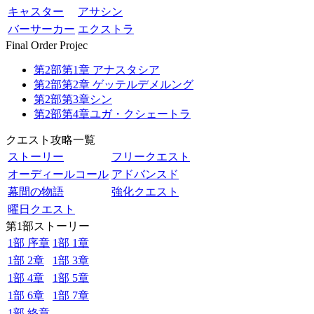
キャスター
アサシン
バーサーカー
エクストラ
Final Order Projec
第2部第1章 アナスタシア
第2部第2章 ゲッテルデメルング
第2部第3章シン
第2部第4章ユガ・クシェートラ
クエスト攻略一覧
ストーリー
フリークエスト
オーディールコール
アドバンスド
幕間の物語
強化クエスト
曜日クエスト
第1部ストーリー
1部 序章
1部 1章
1部 2章
1部 3章
1部 4章
1部 5章
1部 6章
1部 7章
1部 終章