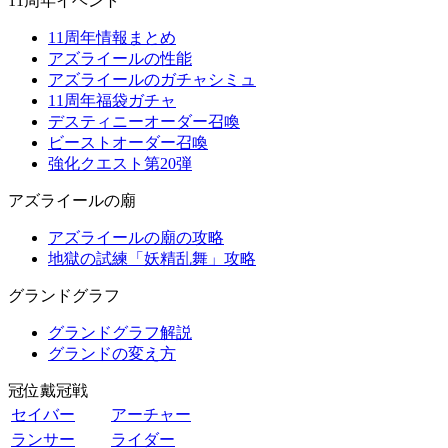
11周年イベント
11周年情報まとめ
アズライールの性能
アズライールのガチャシミュ
11周年福袋ガチャ
デスティニーオーダー召喚
ビーストオーダー召喚
強化クエスト第20弾
アズライールの廟
アズライールの廟の攻略
地獄の試練「妖精乱舞」攻略
グランドグラフ
グランドグラフ解説
グランドの変え方
冠位戴冠戦
セイバー
アーチャー
ランサー
ライダー