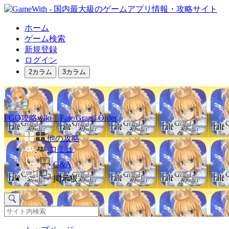
ホーム
ゲーム検索
新規登録
ログイン
2カラム
3カラム
FGO攻略wiki｜Fate/Grand Order
他の攻略
コミュ
Q&A
掲示板