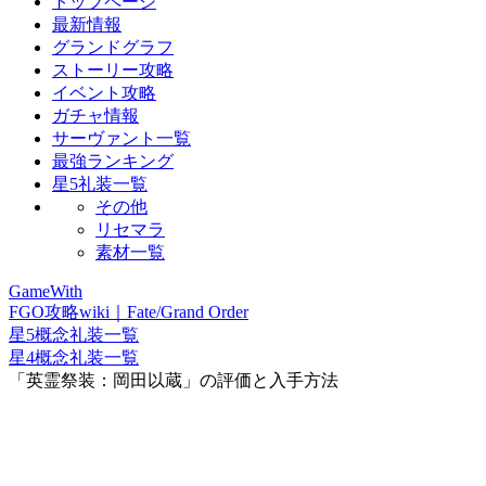
トップページ
最新情報
グランドグラフ
ストーリー攻略
イベント攻略
ガチャ情報
サーヴァント一覧
最強ランキング
星5礼装一覧
その他
リセマラ
素材一覧
GameWith
FGO攻略wiki｜Fate/Grand Order
星5概念礼装一覧
星4概念礼装一覧
「英霊祭装：岡田以蔵」の評価と入手方法