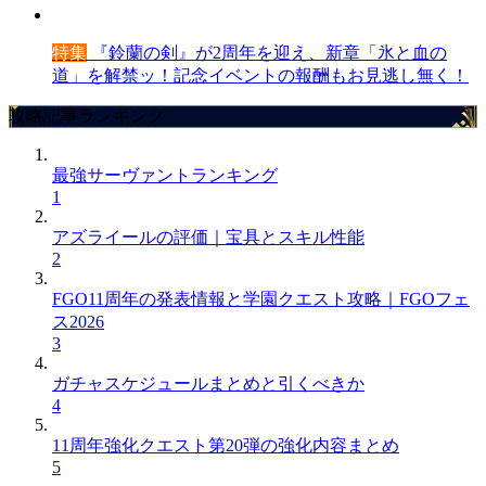
特集
『鈴蘭の剣』が2周年を迎え、新章「氷と血の
道」を解禁ッ！記念イベントの報酬もお見逃し無く！
攻略記事ランキング
最強サーヴァントランキング
1
アズライールの評価｜宝具とスキル性能
2
FGO11周年の発表情報と学園クエスト攻略｜FGOフェ
ス2026
3
ガチャスケジュールまとめと引くべきか
4
11周年強化クエスト第20弾の強化内容まとめ
5