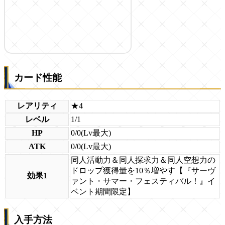
カード性能
レアリティ
★4
レベル
1/1
HP
0/0(Lv最大)
ATK
0/0(Lv最大)
同人活動力＆同人探求力＆同人空想力の
ドロップ獲得量を10％増やす【『サーヴ
効果1
ァント・サマー・フェスティバル！』イ
ベント期間限定】
入手方法