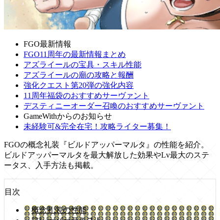
FGO最新情報
FGO11周年の最新情報まとめ
アズライールの宝具・スキル性能
アズライールの廟の攻略と報酬
強化クエスト第20弾の強化内容
11周年福袋のおすすめサーヴァント
デスティニーオーダー召喚のおすすめサーヴァント
GameWithからのお知らせ
未経験可&完全在宅！攻略ライター募集！
FGOの概念礼装『ビルドアッパーマルタ』の性能を紹介。
ビルドアッパーマルタを最大解放した効果やLv最大のステ
ータス、入手方法も掲載。
目次
概念礼装の性能