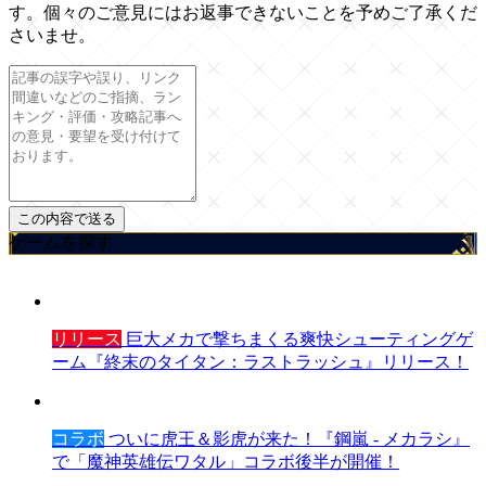
す。個々のご意見にはお返事できないことを予めご了承くだ
さいませ。
ゲームを探す
リリース
巨大メカで撃ちまくる爽快シューティングゲ
ーム『終末のタイタン：ラストラッシュ』リリース！
コラボ
ついに虎王＆影虎が来た！『鋼嵐 - メカラシ』
で「魔神英雄伝ワタル」コラボ後半が開催！