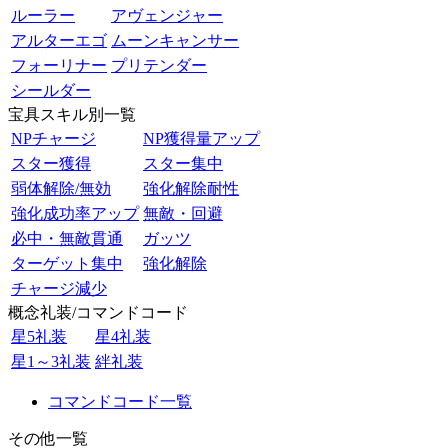
ルーラー
アヴェンジャー
アルターエゴ
ムーンキャンサー
フォーリナー
プリテンダー
シールダー
宝具スキル別一覧
NPチャージ
NP獲得量アップ
スター獲得
スター集中
弱体解除/無効
強化解除耐性
強化成功率アップ
無敵・回避
必中・無敵貫通
ガッツ
ターゲット集中
強化解除
チャージ減少
概念礼装/コマンドコード
星5礼装
星4礼装
星1～3礼装
絆礼装
コマンドコード一覧
その他一覧