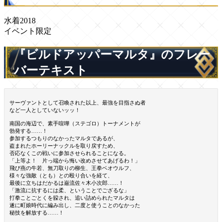
水着2018
イベント限定
『ビルドアッパーマルタ』のフレー
バーテキスト
サーヴァントとして召喚された以上、最強を目指さぬ者
など一人としていないッッ！
南国の海辺で、素手喧嘩（ステゴロ）トーナメントが
勃発する……！
参加するつもりのなかったマルタであるが、
盗まれたホーリーナックルを取り戻すため、
否応なくこの戦いに参加させられることになる。
「上等よ！ 片っ端から悔い改めさせてあげるわ！」
飛び燕の牛若、無刀取りの柳生、王拳ベオウルフ、
様々な強敵（とも）との殴り合いを経て、
最後に立ちはだかるは巌流佐々木小次郎……！
「激流に抗するには柔、ということでござるな」
打拳ことごとくを躱され、追い詰められたマルタは
遂に町娘時代に編み出し、二度と使うことのなかった
秘技を解放する……！