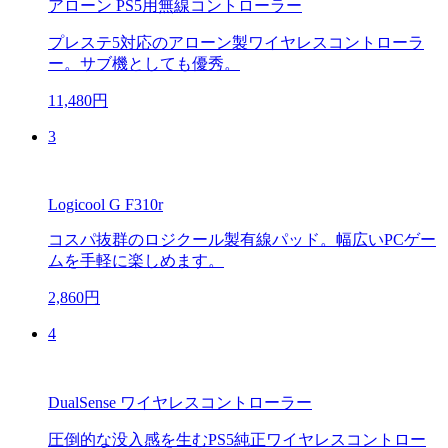
アローン PS5用無線コントローラー
プレステ5対応のアローン製ワイヤレスコントローラ
ー。サブ機としても優秀。
11,480円
3
Logicool G F310r
コスパ抜群のロジクール製有線パッド。幅広いPCゲー
ムを手軽に楽しめます。
2,860円
4
DualSense ワイヤレスコントローラー
圧倒的な没入感を生むPS5純正ワイヤレスコントロー