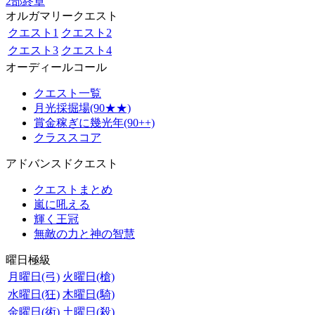
2部終章
オルガマリークエスト
クエスト1
クエスト2
クエスト3
クエスト4
オーディールコール
クエスト一覧
月光採掘場(90★★)
賞金稼ぎに幾光年(90++)
クラススコア
アドバンスドクエスト
クエストまとめ
嵐に吼える
輝く王冠
無敵の力と神の智慧
曜日極級
月曜日(弓)
火曜日(槍)
水曜日(狂)
木曜日(騎)
金曜日(術)
土曜日(殺)