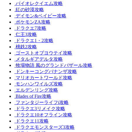
バイオレクイエム攻略
紅の砂漠攻略
デイモン&ベイビー攻略
ポケモンZA攻略
ドラクエ7攻略
仁王3攻略
ドラクエ1・2攻略
桃鉄2攻略
ゴーストオブヨウテイ攻略
メタルギアデルタ攻略
牧場物語 風のグランドバザール攻略
ドンキーコングバナンザ攻略
マリオカートワールド攻略
モンハンワイルズ攻略
エルデンリング攻略
Blades of Fire攻略
ファンタジーライフi攻略
ドラクエ3リメイク攻略
ドラクエ10オフライン攻略
ドラクエ11攻略
ドラクエモンスターズ3攻略