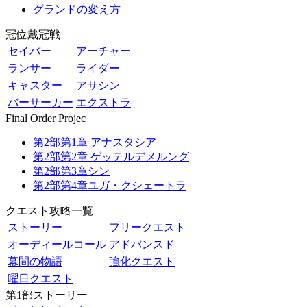
グランドの変え方
冠位戴冠戦
セイバー
アーチャー
ランサー
ライダー
キャスター
アサシン
バーサーカー
エクストラ
Final Order Projec
第2部第1章 アナスタシア
第2部第2章 ゲッテルデメルング
第2部第3章シン
第2部第4章ユガ・クシェートラ
クエスト攻略一覧
ストーリー
フリークエスト
オーディールコール
アドバンスド
幕間の物語
強化クエスト
曜日クエスト
第1部ストーリー