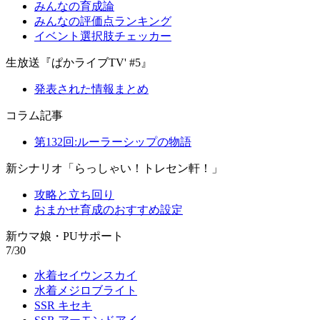
みんなの育成論
みんなの評価点ランキング
イベント選択肢チェッカー
生放送『ぱかライブTV' #5』
発表された情報まとめ
コラム記事
第132回:ルーラーシップの物語
新シナリオ「らっしゃい！トレセン軒！」
攻略と立ち回り
おまかせ育成のおすすめ設定
新ウマ娘・PUサポート
7/30
水着セイウンスカイ
水着メジロブライト
SSR キセキ