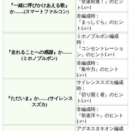
『全速前進！』のヒン
『一緒に呼びかけあえる歌』
トLv+1
か……(スマートファルコン)
非編成時：
『まっしぐら』のヒン
トLv+1
ミホノブルボン編成
時：
『コンセントレーショ
『走れることへの感謝』か……
ン』のヒントLv+1
(ミホノブルボン)
非編成時：
『集中力』のヒント
Lv+1
サイレンススズカ編成
時：
『切り開く者』のヒン
『ただいま』か……(サイレンス
トLv+1
スズカ)
非編成時：
『前途洋々』のヒント
Lv+1
アグネスタキオン編成