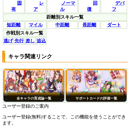
固
レ
ノーマ
回
デバ
有
ア
ル
復
フ
距離別スキル一覧
短距離
マイル
中距離
長距離
ダート
作戦別スキル一覧
逃げ
先行
差し
追込
キャラ関連リンク
全キャラの育成論一覧
サポートカードの評価一覧
ユーザー登録のご案内
ユーザー登録(無料)することで、この機能を使うことができ
ます。