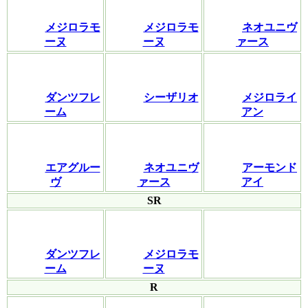
メジロラモ
メジロラモ
ネオユニヴ
ーヌ
ーヌ
ァース
ダンツフレ
シーザリオ
メジロライ
ーム
アン
エアグルー
ネオユニヴ
アーモンド
ヴ
ァース
アイ
SR
ダンツフレ
メジロラモ
ーム
ーヌ
R