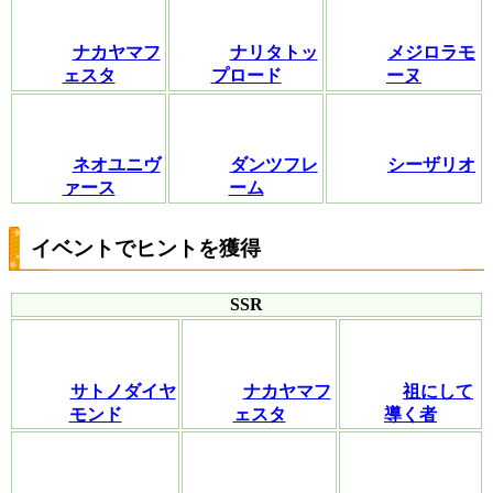
ナカヤマフ
ナリタトッ
メジロラモ
ェスタ
プロード
ーヌ
ネオユニヴ
ダンツフレ
シーザリオ
ァース
ーム
イベントでヒントを獲得
SSR
サトノダイヤ
ナカヤマフ
祖にして
モンド
ェスタ
導く者