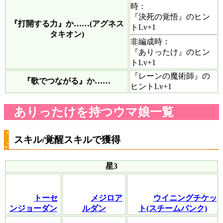
時：
『決死の覚悟』のヒン
『打開する力』か……(アグネス
トLv+1
タキオン)
非編成時：
『ありったけ』のヒン
トLv+1
『レーンの魔術師』の
『歌でつながる』か……
ヒントLv+1
ありったけを持つウマ娘一覧
スキル/覚醒スキルで獲得
星3
トーセ
メジロア
ウイニングチケッ
ンジョーダン
ルダン
ト(スチームパンク)