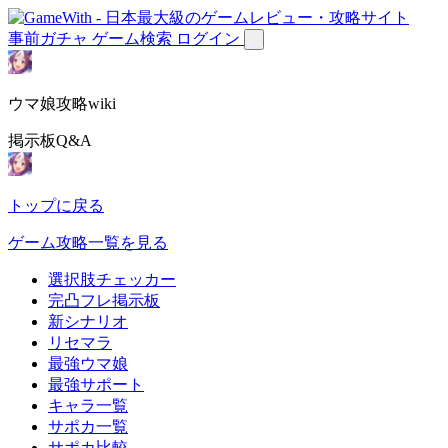
事前ガチャ
ゲーム検索
ログイン
ウマ娘攻略wiki
掲示板Q&A
トップに戻る
ゲーム攻略一覧を見る
選択肢チェッカー
完凸フレ掲示板
新シナリオ
リセマラ
最強ウマ娘
最強サポート
キャラ一覧
サポカ一覧
サポカ比較