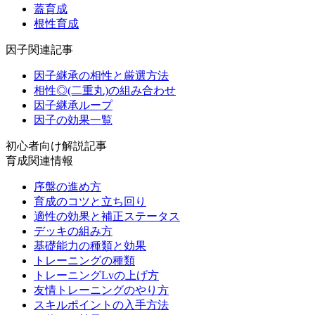
蓋育成
根性育成
因子関連記事
因子継承の相性と厳選方法
相性◎(二重丸)の組み合わせ
因子継承ループ
因子の効果一覧
初心者向け解説記事
育成関連情報
序盤の進め方
育成のコツと立ち回り
適性の効果と補正ステータス
デッキの組み方
基礎能力の種類と効果
トレーニングの種類
トレーニングLvの上げ方
友情トレーニングのやり方
スキルポイントの入手方法