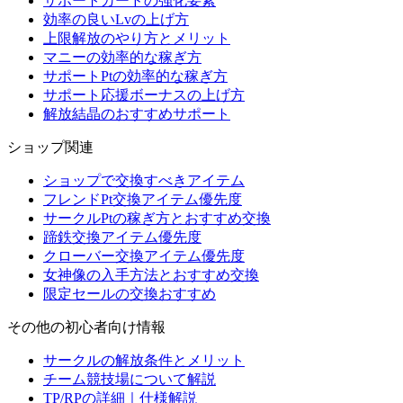
サポートカードの強化要素
効率の良いLvの上げ方
上限解放のやり方とメリット
マニーの効率的な稼ぎ方
サポートPtの効率的な稼ぎ方
サポート応援ボーナスの上げ方
解放結晶のおすすめサポート
ショップ関連
ショップで交換すべきアイテム
フレンドPt交換アイテム優先度
サークルPtの稼ぎ方とおすすめ交換
蹄鉄交換アイテム優先度
クローバー交換アイテム優先度
女神像の入手方法とおすすめ交換
限定セールの交換おすすめ
その他の初心者向け情報
サークルの解放条件とメリット
チーム競技場について解説
TP/RPの詳細｜仕様解説