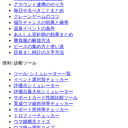
アカウント連携のやり方
毎日やるべきことまとめ
クレーンゲームのコツ
福引チャンスの効果と確率
温泉イベントの条件
あんしん笹針師の効果まとめ
勝負服の解放方法
ピースの集め方と使い道
目覚まし時計の入手方法
便利･診断ツール
ツール･シミュレーター一覧
イベント選択肢チェッカー
評価点シミュレーター
評価点最大化シミュレーター
サポートカード性能比較ツール
育成ウマ娘所持率チェッカー
サポート所持率チェッカー
トロフィーチェッカー
ウマ娘概念クイズ
ウマ娘一周年クイズ