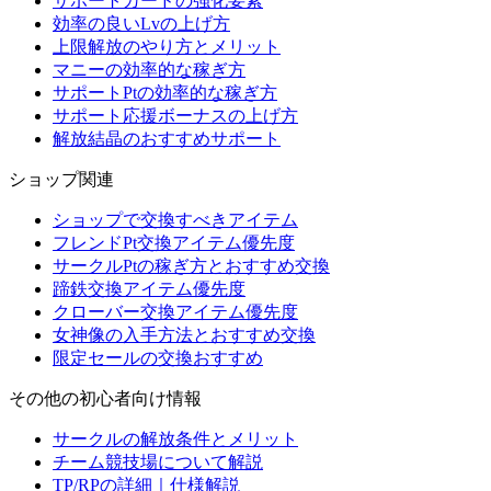
サポートカードの強化要素
効率の良いLvの上げ方
上限解放のやり方とメリット
マニーの効率的な稼ぎ方
サポートPtの効率的な稼ぎ方
サポート応援ボーナスの上げ方
解放結晶のおすすめサポート
ショップ関連
ショップで交換すべきアイテム
フレンドPt交換アイテム優先度
サークルPtの稼ぎ方とおすすめ交換
蹄鉄交換アイテム優先度
クローバー交換アイテム優先度
女神像の入手方法とおすすめ交換
限定セールの交換おすすめ
その他の初心者向け情報
サークルの解放条件とメリット
チーム競技場について解説
TP/RPの詳細｜仕様解説