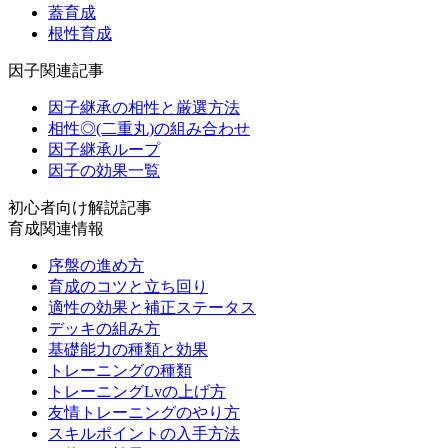
蓋育成
根性育成
因子関連記事
因子継承の相性と厳選方法
相性◎(二重丸)の組み合わせ
因子継承ループ
因子の効果一覧
初心者向け解説記事
育成関連情報
序盤の進め方
育成のコツと立ち回り
適性の効果と補正ステータス
デッキの組み方
基礎能力の種類と効果
トレーニングの種類
トレーニングLvの上げ方
友情トレーニングのやり方
スキルポイントの入手方法