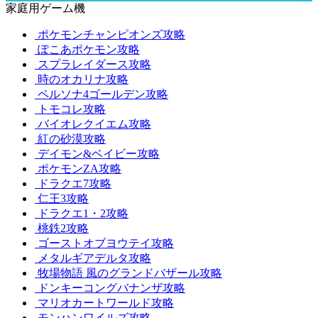
家庭用ゲーム機
ポケモンチャンピオンズ攻略
ぽこあポケモン攻略
スプラレイダース攻略
時のオカリナ攻略
ペルソナ4ゴールデン攻略
トモコレ攻略
バイオレクイエム攻略
紅の砂漠攻略
デイモン&ベイビー攻略
ポケモンZA攻略
ドラクエ7攻略
仁王3攻略
ドラクエ1・2攻略
桃鉄2攻略
ゴーストオブヨウテイ攻略
メタルギアデルタ攻略
牧場物語 風のグランドバザール攻略
ドンキーコングバナンザ攻略
マリオカートワールド攻略
モンハンワイルズ攻略