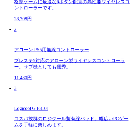
格闘ゲームに最適な6ボタン配置の高性能ワイヤレスコ
ントローラーです。
28,308円
2
アローン PS5用無線コントローラー
プレステ5対応のアローン製ワイヤレスコントローラ
ー。サブ機としても優秀。
11,480円
3
Logicool G F310r
コスパ抜群のロジクール製有線パッド。幅広いPCゲー
ムを手軽に楽しめます。