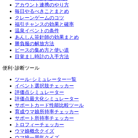
アカウント連携のやり方
毎日やるべきことまとめ
クレーンゲームのコツ
福引チャンスの効果と確率
温泉イベントの条件
あんしん笹針師の効果まとめ
勝負服の解放方法
ピースの集め方と使い道
目覚まし時計の入手方法
便利･診断ツール
ツール･シミュレーター一覧
イベント選択肢チェッカー
評価点シミュレーター
評価点最大化シミュレーター
サポートカード性能比較ツール
育成ウマ娘所持率チェッカー
サポート所持率チェッカー
トロフィーチェッカー
ウマ娘概念クイズ
ウマ娘一周年クイズ