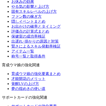
お休みの効果
やる気の影響と上げ方
固有スキルレベルの上げ方
ファン数の稼ぎ方
隠しイベントまとめ
お出かけの確率とタイミング
評価点の計算式まとめ
保健室の成功率検証
出遅れ･掛かりの原因と対策
賢さによるスキル発動率検証
アイテム一覧
称号一覧と取得条件
育成ウマ娘の強化関連
育成ウマ娘の強化要素まとめ
才能開花のメリット
覚醒LVの上げ方
夢の煌めきの使い道
サポートカードの強化関連