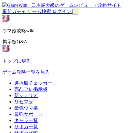
事前ガチャ
ゲーム検索
ログイン
ウマ娘攻略wiki
掲示板Q&A
トップに戻る
ゲーム攻略一覧を見る
選択肢チェッカー
完凸フレ掲示板
新シナリオ
リセマラ
最強ウマ娘
最強サポート
キャラ一覧
サポカ一覧
サポカ比較