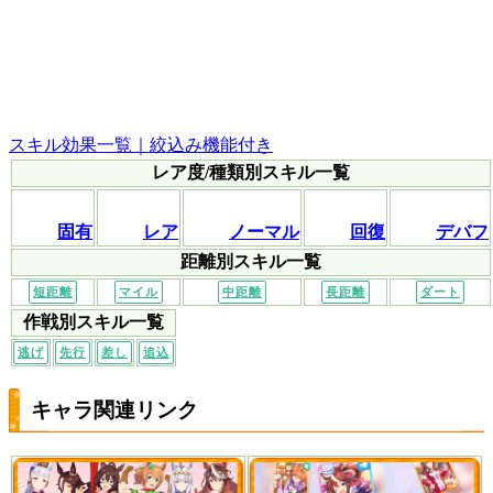
スキル効果一覧｜絞込み機能付き
レア度/種類別スキル一覧
固有
レア
ノーマル
回復
デバフ
距離別スキル一覧
短距離
マイル
中距離
長距離
ダート
作戦別スキル一覧
逃げ
先行
差し
追込
キャラ関連リンク