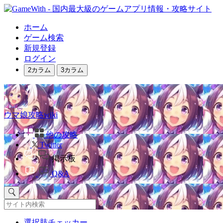
ホーム
ゲーム検索
新規登録
ログイン
2カラム
3カラム
ウマ娘攻略wiki
他の攻略
Twitter
掲示板
Q&A
選択肢チェッカー