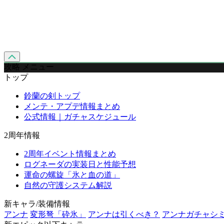
攻略 メニュー
トップ
鈴蘭の剣トップ
メンテ・アプデ情報まとめ
公式情報｜ガチャスケジュール
2周年情報
2周年イベント情報まとめ
ログネーダの実装日と性能予想
運命の螺旋「氷と血の道」
自然の守護システム解説
新キャラ/装備情報
アンナ
変形弩「砕氷」
アンナは引くべき？
アンナガチャシ