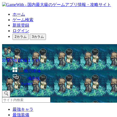
ホーム
ゲーム検索
新規登録
ログイン
2カラム
3カラム
鈴蘭の剣攻略まとめ
他の攻略
掲示板
Twitter
最強キャラ
最強装備