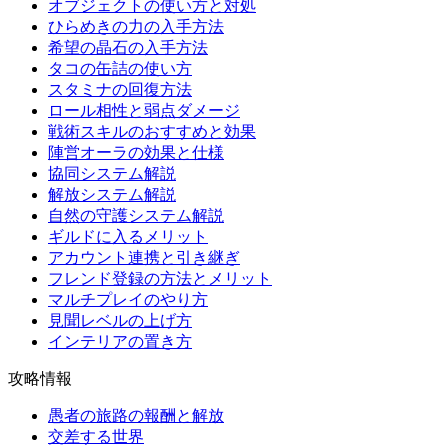
オブジェクトの使い方と対処
ひらめきの力の入手方法
希望の晶石の入手方法
タコの缶詰の使い方
スタミナの回復方法
ロール相性と弱点ダメージ
戦術スキルのおすすめと効果
陣営オーラの効果と仕様
協同システム解説
解放システム解説
自然の守護システム解説
ギルドに入るメリット
アカウント連携と引き継ぎ
フレンド登録の方法とメリット
マルチプレイのやり方
見聞レベルの上げ方
インテリアの置き方
攻略情報
愚者の旅路の報酬と解放
交差する世界