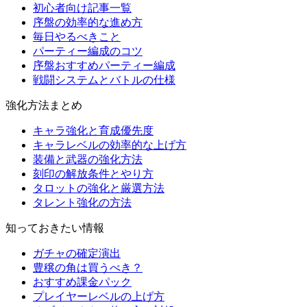
初心者向け記事一覧
序盤の効率的な進め方
毎日やるべきこと
パーティー編成のコツ
序盤おすすめパーティー編成
戦闘システムとバトルの仕様
強化方法まとめ
キャラ強化と育成優先度
キャラレベルの効率的な上げ方
装備と武器の強化方法
刻印の解放条件とやり方
タロットの強化と厳選方法
タレント強化の方法
知っておきたい情報
ガチャの確定演出
豊穣の角は買うべき？
おすすめ課金パック
プレイヤーレベルの上げ方