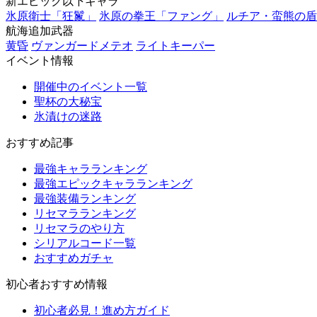
新エピック以下キャラ
氷原衛士「狂鬣」
氷原の拳王「ファング」
ルチア・蛮熊の盾
航海追加武器
黄昏
ヴァンガードメテオ
ライトキーパー
イベント情報
開催中のイベント一覧
聖杯の大秘宝
氷漬けの迷路
おすすめ記事
最強キャラランキング
最強エピックキャラランキング
最強装備ランキング
リセマラランキング
リセマラのやり方
シリアルコード一覧
おすすめガチャ
初心者おすすめ情報
初心者必見！進め方ガイド