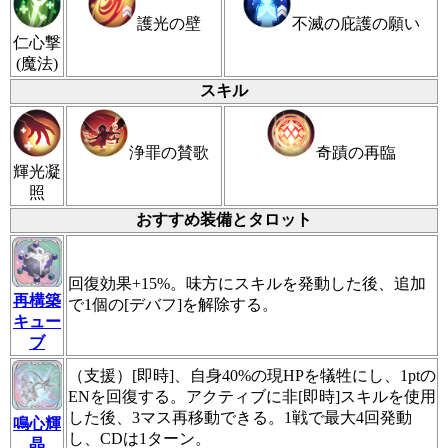
護光の壁
不滅の庇護の願い
仁心撃
(魔法)
スキル
浄罪の賛歌
奇蹟の再臨
輝光凝
照
おすすめ装備とタロット
回復効果+15%。味方にスキルを発動した後、追加
再構築
で1個の[デバフ]を解除する。
キュー
ブ
（支援）[即時]、自身40%の現HPを犠牲にし、1ptの
ENを回復する。アクティブに非[即時]スキルを使用
した後、3マス再移動できる。1戦で最大4回発動
鳴心輝
し、CDは1ターン。
晶