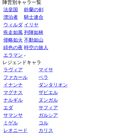
陣営別キャラ一覧
法皇国
鈴蘭の剣
漂泊者
騎士連合
ウィルダ
イリヤ
疾走如風
列陣如林
侵略如火
不動如山
緋色の夜
時空の旅人
エラマン
-
レジェンドキャラ
ラヴィア
マイサ
ファカール
ベラ
イナンナ
ダンタリオン
マグナス
ザビエル
ナルギル
ヌンガル
エダ
サフィア
サマンサ
ガルシア
ミゲル
コル
レオニード
カリス