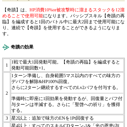
【奇蹟】は、
HP消費10%or被攻撃時に溜まるスタックを12溜
めることで使用可能
になります。パッシブスキル【奇蹟の再
臨】を編成すると1回のバトル中に最大2回まで使用可能にな
り、連続で【奇蹟】を使用することができるようになりま
す。
奇蹟の効果
1戦で最大1回発動可能。【奇蹟の再臨】を編成すると
1
発動可能回数+1。
1ターン準備し、自身範囲5マス以内のすべての味方の
デバフを解除&HP100%回復。
さらに2ターン継続するすべてのLv2バフを付与する。
2
準備時に即座に1回効果を発動するが、回復量とバフ付
与ターンは半減する。さらに「聖啓への祈り」を獲得
する。
3
星2以上：追加で味方のENを1Pt回復する
星4以上：すべてのスキルCDターン-1&「光の恩恵(与