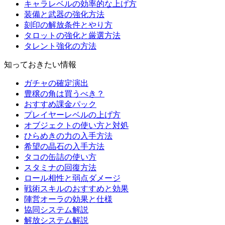
キャラレベルの効率的な上げ方
装備と武器の強化方法
刻印の解放条件とやり方
タロットの強化と厳選方法
タレント強化の方法
知っておきたい情報
ガチャの確定演出
豊穣の角は買うべき？
おすすめ課金パック
プレイヤーレベルの上げ方
オブジェクトの使い方と対処
ひらめきの力の入手方法
希望の晶石の入手方法
タコの缶詰の使い方
スタミナの回復方法
ロール相性と弱点ダメージ
戦術スキルのおすすめと効果
陣営オーラの効果と仕様
協同システム解説
解放システム解説