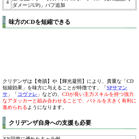
4
ダメージUP)」バフ追加
味方のCDを短縮できる
クリデンザは【奇蹟】や【輝光凝照】により、貴重な「CD
短縮効果」を味方に与えることが特徴です。「
SPサマン
サ
」「
コヴァレ
」などの、
CDが長い主力スキルを持つ強力
なアタッカーと組み合わせることで、バトルを大きく有利に
進められる
ようになります。
クリデンザ自身への支援も必要
EN回復に優れたキャラ例