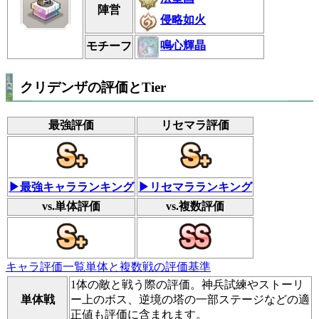
陣営
侵略如火
鳴心輝晶
モチーフ
クリデンザの評価とTier
最強評価
リセマラ評価
▶最強キャラランキング
▶リセマラランキング
vs.単体評価
vs.複数評価
キャラ評価一覧
単体と複数戦の評価基準
1体の敵と戦う際の評価。神兵試練やストーリ
単体戦
ー上のボス、逆境の塔の一部ステージなどの適
正値も評価に含まれます。