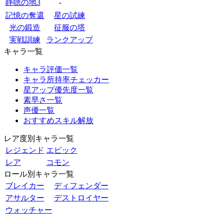
静聴の地3
-
記憶の奪還
星の試練
光の鍛造
征服の塔
実戦訓練
ランクアップ
キャラ一覧
キャラ評価一覧
キャラ所持率チェッカー
星アップ優先度一覧
素早さ一覧
声優一覧
おすすめスキル解放
レア度別キャラ一覧
レジェンド
エピック
レア
コモン
ロール別キャラ一覧
ブレイカー
ディフェンダー
アサルター
デストロイヤー
ウォッチャー