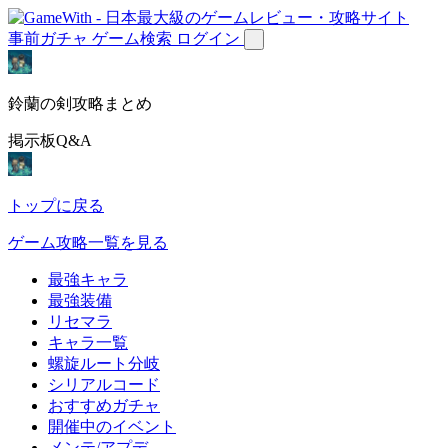
事前ガチャ
ゲーム検索
ログイン
鈴蘭の剣攻略まとめ
掲示板Q&A
トップに戻る
ゲーム攻略一覧を見る
最強キャラ
最強装備
リセマラ
キャラ一覧
螺旋ルート分岐
シリアルコード
おすすめガチャ
開催中のイベント
メンテ/アプデ