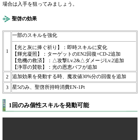
場合は入手を狙ってみましょう。
聖啓の効果
一部のスキルを強化
【光と灰に捧ぐ祈り】：即時スキルに変化
1
【輝光凝照】：ターゲットのEN2回復+CD-2追加
【危機の救済】：△攻撃Lv.2&△ダメージLv.2追加
【浄罪の賛歌】：光の恩恵バフが追加
追加効果を発動する時、魔攻値30%分の回復を追加
2
星5のみ、聖啓所持時消費EN-1Pt
3
1回のみ個性スキルを発動可能