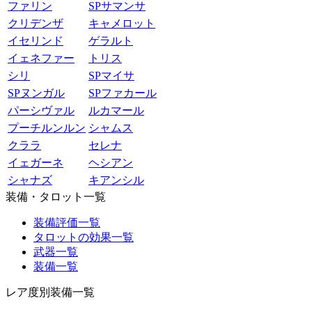
ファリン
SPサマンサ
クリデンザ
キャメロット
イセリンド
ゲラルト
イェネファー
トリス
シリ
SPマイサ
SPヌンガル
SPファカール
パーシヴァル
ルカマール
プーチルンルン
シャムス
クララ
セレナ
イェガーネ
ヘシアン
シャナズ
キアンシル
装備・タロット一覧
装備評価一覧
タロットの効果一覧
武器一覧
装備一覧
レア度別装備一覧