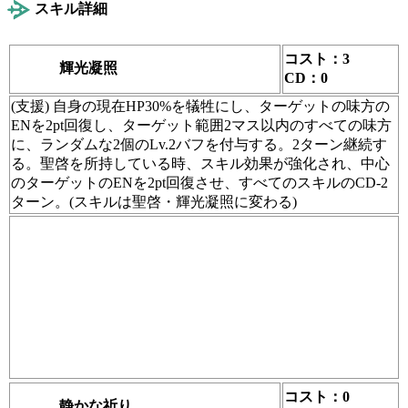
スキル詳細
コスト：3
輝光凝照
CD：0
(支援) 自身の現在HP30%を犠牲にし、ターゲットの味方の
ENを2pt回復し、ターゲット範囲2マス以内のすべての味方
に、ランダムな2個の
Lv.2バフ
を付与する。2ターン継続す
る。
聖啓
を所持している時、スキル効果が強化され、中心
のターゲットのENを2pt回復させ、すべてのスキルのCD-2
ターン。(スキルは
聖啓・輝光凝照
に変わる)
コスト：0
静かな祈り