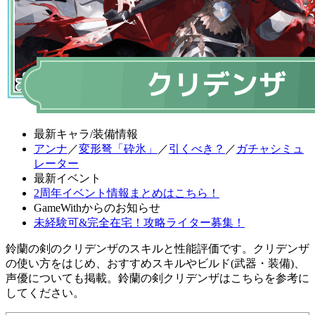
最新キャラ/装備情報
アンナ
／
変形弩「砕氷」
／
引くべき？
／
ガチャシミュ
レーター
最新イベント
2周年イベント情報まとめはこちら！
GameWithからのお知らせ
未経験可&完全在宅！攻略ライター募集！
鈴蘭の剣のクリデンザのスキルと性能評価です。クリデンザ
の使い方をはじめ、おすすめスキルやビルド(武器・装備)、
声優についても掲載。鈴蘭の剣クリデンザはこちらを参考に
してください。