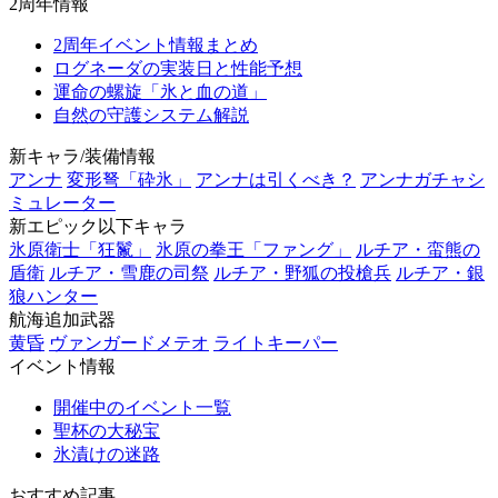
2周年情報
2周年イベント情報まとめ
ログネーダの実装日と性能予想
運命の螺旋「氷と血の道」
自然の守護システム解説
新キャラ/装備情報
アンナ
変形弩「砕氷」
アンナは引くべき？
アンナガチャシ
ミュレーター
新エピック以下キャラ
氷原衛士「狂鬣」
氷原の拳王「ファング」
ルチア・蛮熊の
盾衛
ルチア・雪鹿の司祭
ルチア・野狐の投槍兵
ルチア・銀
狼ハンター
航海追加武器
黄昏
ヴァンガードメテオ
ライトキーパー
イベント情報
開催中のイベント一覧
聖杯の大秘宝
氷漬けの迷路
おすすめ記事