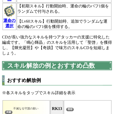
【初期スキル】行動開始時、
運命の輪
の
バフ
1個を
ランダムで付与される。
運命の
【Lv60スキル】行動開始時、追加でランダムな
運
選択
命の輪
の
バフ
1個を獲得する。
CDが長い強力なスキルを持つアタッカーの支援に特化した
編成です。「鳴心輝晶」のスキルを活用して「聖啓」を獲得
し、【輝光凝照】や【奇蹟】で味方のスキルCDを短縮しま
しょう。
スキル解放の例とおすすめ凸数
おすすめ解放例
※各スキルをタップでスキル詳細を表示
RK13
不滅なる守護の願い
専用
共通