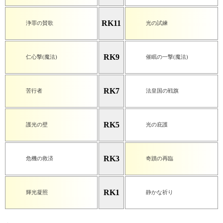
RK11
浄罪の賛歌
光の試練
RK9
仁心撃(魔法)
催眠の一撃(魔法)
RK7
苦行者
法皇国の戦旗
RK5
護光の壁
光の庇護
RK3
危機の救済
奇蹟の再臨
RK1
輝光凝照
静かな祈り