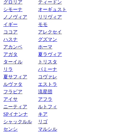
グロリア
ティードン
シモーナ
オーギュスト
ノノヴィア
リリヴィア
イギー
モモ
ココア
アレクセイ
ハスナ
グズマン
アカンベ
ホーマ
アガタ
夏ラヴィア
ターイル
トリスタ
リラ
パミーナ
夏サフィア
コヴァレ
ルヴァタ
エストラ
フラビア
流星団
アイサ
アフラ
ニーティア
ルトフィ
SPイナンナ
キア
シャックルル
リゴ
センシ
マルシル