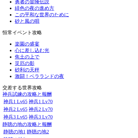
勇者の冒険伝説
緋色の夜の進め方
この平和な世界のために
砂と風の唄
恒常イベント攻略
楽園の盛宴
心に差し込む光
焦土の上で
災厄の影
砂利の天秤
激闘！ベラランドの夜
交差する世界攻略
神兵試練の攻略と報酬
神兵1 Lv65
神兵1 Lv70
神兵2 Lv65
神兵2 Lv70
神兵3 Lv65
神兵3 Lv70
静聴の地の攻略と報酬
静聴の地1
静聴の地2