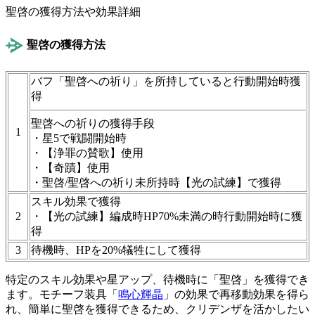
聖啓の獲得方法や効果詳細
聖啓の獲得方法
バフ「聖啓への祈り」を所持していると行動開始時獲
得
聖啓への祈りの獲得手段
1
・星5で戦闘開始時
・【浄罪の賛歌】使用
・【奇蹟】使用
・聖啓/聖啓への祈り未所持時【光の試練】で獲得
スキル効果で獲得
2
・【光の試練】編成時HP70%未満の時行動開始時に獲
得
3
待機時、HPを20%犠牲にして獲得
特定のスキル効果や星アップ、待機時に「聖啓」を獲得でき
ます。モチーフ装具「
鳴心輝晶
」の効果で再移動効果を得ら
れ、簡単に聖啓を獲得できるため、クリデンザを活かしたい