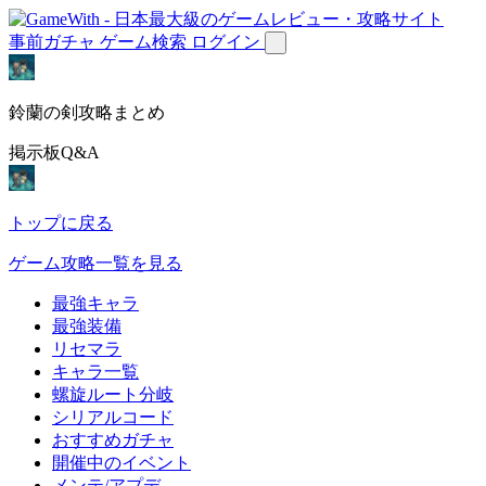
事前ガチャ
ゲーム検索
ログイン
鈴蘭の剣攻略まとめ
掲示板Q&A
トップに戻る
ゲーム攻略一覧を見る
最強キャラ
最強装備
リセマラ
キャラ一覧
螺旋ルート分岐
シリアルコード
おすすめガチャ
開催中のイベント
メンテ/アプデ