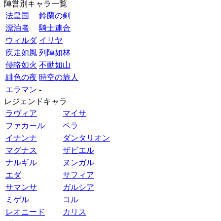
陣営別キャラ一覧
法皇国
鈴蘭の剣
漂泊者
騎士連合
ウィルダ
イリヤ
疾走如風
列陣如林
侵略如火
不動如山
緋色の夜
時空の旅人
エラマン
-
レジェンドキャラ
ラヴィア
マイサ
ファカール
ベラ
イナンナ
ダンタリオン
マグナス
ザビエル
ナルギル
ヌンガル
エダ
サフィア
サマンサ
ガルシア
ミゲル
コル
レオニード
カリス