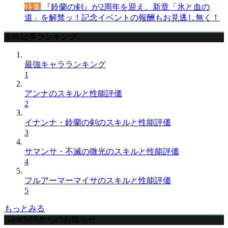
特集
『鈴蘭の剣』が2周年を迎え、新章「氷と血の
道」を解禁ッ！記念イベントの報酬もお見逃し無く！
攻略記事ランキング
最強キャラランキング
1
アンナのスキルと性能評価
2
イナンナ・鈴蘭の剣のスキルと性能評価
3
サマンサ・不滅の微光のスキルと性能評価
4
フルアーマーマイサのスキルと性能評価
5
もっとみる
GameWithからのお知らせ