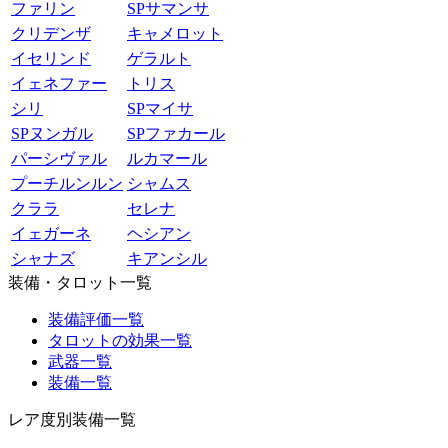
ファリン
SPサマンサ
クリデンザ
キャメロット
イセリンド
ゲラルト
イェネファー
トリス
シリ
SPマイサ
SPヌンガル
SPファカール
パーシヴァル
ルカマール
プーチルンルン
シャムス
クララ
セレナ
イェガーネ
ヘシアン
シャナズ
キアンシル
装備・タロット一覧
装備評価一覧
タロットの効果一覧
武器一覧
装備一覧
レア度別装備一覧