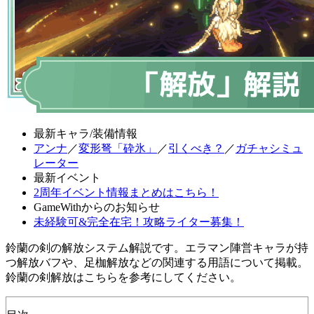
最新キャラ/装備情報
アンナ
／
変形弩「砕氷」
／
引くべき？
／
ガチャシミュ
レーター
最新イベント
2周年イベント情報まとめはこちら！
GameWithからのお知らせ
未経験可&完全在宅！攻略ライター募集！
鈴蘭の剣の解放システム解説です。エラマン陣営キャラが持
つ解放バフや、足枷解放などの関連する用語について掲載。
鈴蘭の剣解放はこちらを参考にしてください。