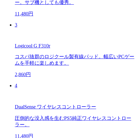
ー。サブ機としても優秀。
11,480円
3
Logicool G F310r
コスパ抜群のロジクール製有線パッド。幅広いPCゲー
ムを手軽に楽しめます。
2,860円
4
DualSense ワイヤレスコントローラー
圧倒的な没入感を生むPS5純正ワイヤレスコントロー
ラー。
11,480円