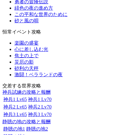
勇者の冒険伝説
緋色の夜の進め方
この平和な世界のために
砂と風の唄
恒常イベント攻略
楽園の盛宴
心に差し込む光
焦土の上で
災厄の影
砂利の天秤
激闘！ベラランドの夜
交差する世界攻略
神兵試練の攻略と報酬
神兵1 Lv65
神兵1 Lv70
神兵2 Lv65
神兵2 Lv70
神兵3 Lv65
神兵3 Lv70
静聴の地の攻略と報酬
静聴の地1
静聴の地2