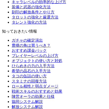
キャラレベルの効率的な上げ方
装備と武器の強化方法
刻印の解放条件とやり方
タロットの強化と厳選方法
タレント強化の方法
知っておきたい情報
ガチャの確定演出
豊穣の角は買うべき？
おすすめ課金パック
プレイヤーレベルの上げ方
オブジェクトの使い方と対処
ひらめきの力の入手方法
希望の晶石の入手方法
タコの缶詰の使い方
スタミナの回復方法
ロール相性と弱点ダメージ
戦術スキルのおすすめと効果
陣営オーラの効果と仕様
協同システム解説
解放システム解説