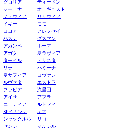
グロリア
ティードン
シモーナ
オーギュスト
ノノヴィア
リリヴィア
イギー
モモ
ココア
アレクセイ
ハスナ
グズマン
アカンベ
ホーマ
アガタ
夏ラヴィア
ターイル
トリスタ
リラ
パミーナ
夏サフィア
コヴァレ
ルヴァタ
エストラ
フラビア
流星団
アイサ
アフラ
ニーティア
ルトフィ
SPイナンナ
キア
シャックルル
リゴ
センシ
マルシル