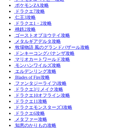
ポケモンZA攻略
ドラクエ7攻略
仁王3攻略
ドラクエ1・2攻略
桃鉄2攻略
ゴーストオブヨウテイ攻略
メタルギアデルタ攻略
牧場物語 風のグランドバザール攻略
ドンキーコングバナンザ攻略
マリオカートワールド攻略
モンハンワイルズ攻略
エルデンリング攻略
Blades of Fire攻略
ファンタジーライフi攻略
ドラクエ3リメイク攻略
ドラクエ10オフライン攻略
ドラクエ11攻略
ドラクエモンスターズ3攻略
ドラクエ6攻略
メタファー攻略
知恵のかりもの攻略