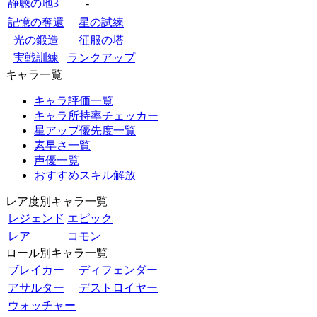
静聴の地3
-
記憶の奪還
星の試練
光の鍛造
征服の塔
実戦訓練
ランクアップ
キャラ一覧
キャラ評価一覧
キャラ所持率チェッカー
星アップ優先度一覧
素早さ一覧
声優一覧
おすすめスキル解放
レア度別キャラ一覧
レジェンド
エピック
レア
コモン
ロール別キャラ一覧
ブレイカー
ディフェンダー
アサルター
デストロイヤー
ウォッチャー