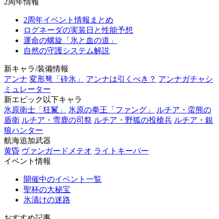
2周年情報
2周年イベント情報まとめ
ログネーダの実装日と性能予想
運命の螺旋「氷と血の道」
自然の守護システム解説
新キャラ/装備情報
アンナ
変形弩「砕氷」
アンナは引くべき？
アンナガチャシ
ミュレーター
新エピック以下キャラ
氷原衛士「狂鬣」
氷原の拳王「ファング」
ルチア・蛮熊の
盾衛
ルチア・雪鹿の司祭
ルチア・野狐の投槍兵
ルチア・銀
狼ハンター
航海追加武器
黄昏
ヴァンガードメテオ
ライトキーパー
イベント情報
開催中のイベント一覧
聖杯の大秘宝
氷漬けの迷路
おすすめ記事