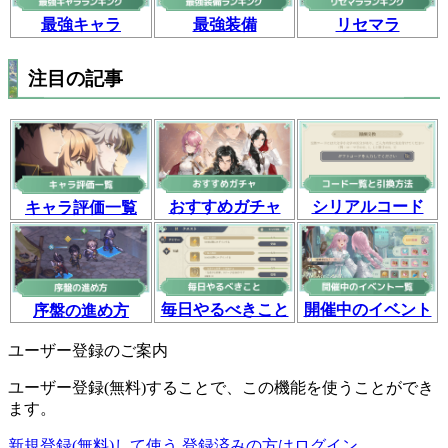
最強装備
リセマラ
最強キャラ
注目の記事
おすすめガチャ
シリアルコード
キャラ評価一覧
毎日やるべきこと
開催中のイベント
序盤の進め方
ユーザー登録のご案内
ユーザー登録(無料)することで、この機能を使うことができ
ます。
新規登録(無料)して使う
登録済みの方はログイン