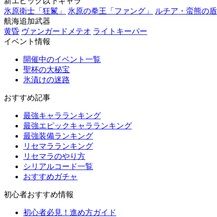
新エピック以下キャラ
氷原衛士「狂鬣」
氷原の拳王「ファング」
ルチア・蛮熊の盾
航海追加武器
黄昏
ヴァンガードメテオ
ライトキーパー
イベント情報
開催中のイベント一覧
聖杯の大秘宝
氷漬けの迷路
おすすめ記事
最強キャラランキング
最強エピックキャラランキング
最強装備ランキング
リセマラランキング
リセマラのやり方
シリアルコード一覧
おすすめガチャ
初心者おすすめ情報
初心者必見！進め方ガイド