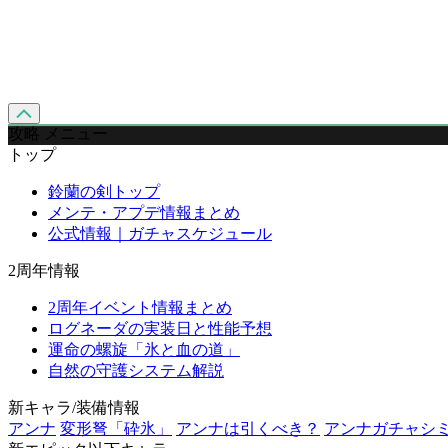
攻略 メニュー
トップ
鈴蘭の剣トップ
メンテ・アプデ情報まとめ
公式情報｜ガチャスケジュール
2周年情報
2周年イベント情報まとめ
ログネーダの実装日と性能予想
運命の螺旋「氷と血の道」
自然の守護システム解説
新キャラ/装備情報
アンナ
変形弩「砕氷」
アンナは引くべき？
アンナガチャシ