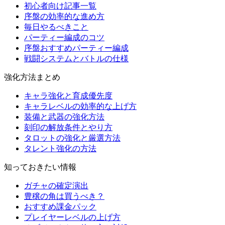
初心者向け記事一覧
序盤の効率的な進め方
毎日やるべきこと
パーティー編成のコツ
序盤おすすめパーティー編成
戦闘システムとバトルの仕様
強化方法まとめ
キャラ強化と育成優先度
キャラレベルの効率的な上げ方
装備と武器の強化方法
刻印の解放条件とやり方
タロットの強化と厳選方法
タレント強化の方法
知っておきたい情報
ガチャの確定演出
豊穣の角は買うべき？
おすすめ課金パック
プレイヤーレベルの上げ方