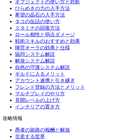
オブジェクトの使い方と対処
ひらめきの力の入手方法
希望の晶石の入手方法
タコの缶詰の使い方
スタミナの回復方法
ロール相性と弱点ダメージ
戦術スキルのおすすめと効果
陣営オーラの効果と仕様
協同システム解説
解放システム解説
自然の守護システム解説
ギルドに入るメリット
アカウント連携と引き継ぎ
フレンド登録の方法とメリット
マルチプレイのやり方
見聞レベルの上げ方
インテリアの置き方
攻略情報
愚者の旅路の報酬と解放
交差する世界