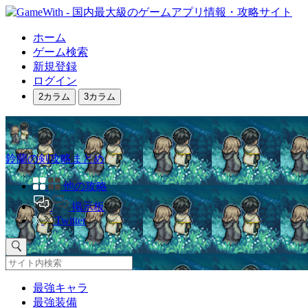
ホーム
ゲーム検索
新規登録
ログイン
2カラム
3カラム
鈴蘭の剣攻略まとめ
他の攻略
掲示板
Twitter
最強キャラ
最強装備