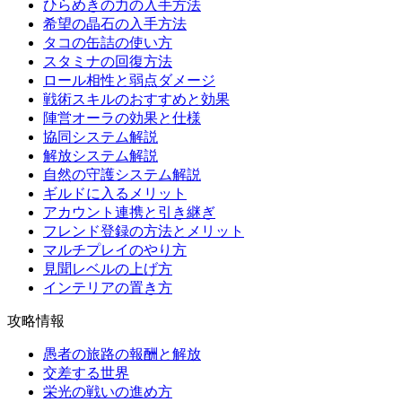
ひらめきの力の入手方法
希望の晶石の入手方法
タコの缶詰の使い方
スタミナの回復方法
ロール相性と弱点ダメージ
戦術スキルのおすすめと効果
陣営オーラの効果と仕様
協同システム解説
解放システム解説
自然の守護システム解説
ギルドに入るメリット
アカウント連携と引き継ぎ
フレンド登録の方法とメリット
マルチプレイのやり方
見聞レベルの上げ方
インテリアの置き方
攻略情報
愚者の旅路の報酬と解放
交差する世界
栄光の戦いの進め方