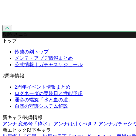
攻略 メニュー
トップ
鈴蘭の剣トップ
メンテ・アプデ情報まとめ
公式情報｜ガチャスケジュール
2周年情報
2周年イベント情報まとめ
ログネーダの実装日と性能予想
運命の螺旋「氷と血の道」
自然の守護システム解説
新キャラ/装備情報
アンナ
変形弩「砕氷」
アンナは引くべき？
アンナガチャシ
新エピック以下キャラ