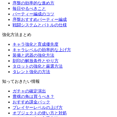
序盤の効率的な進め方
毎日やるべきこと
パーティー編成のコツ
序盤おすすめパーティー編成
戦闘システムとバトルの仕様
強化方法まとめ
キャラ強化と育成優先度
キャラレベルの効率的な上げ方
装備と武器の強化方法
刻印の解放条件とやり方
タロットの強化と厳選方法
タレント強化の方法
知っておきたい情報
ガチャの確定演出
豊穣の角は買うべき？
おすすめ課金パック
プレイヤーレベルの上げ方
オブジェクトの使い方と対処