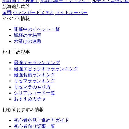
氷原衛士「狂鬣」
氷原の拳王「ファング」
ルチア・蛮熊の盾
航海追加武器
黄昏
ヴァンガードメテオ
ライトキーパー
イベント情報
開催中のイベント一覧
聖杯の大秘宝
氷漬けの迷路
おすすめ記事
最強キャラランキング
最強エピックキャラランキング
最強装備ランキング
リセマラランキング
リセマラのやり方
シリアルコード一覧
おすすめガチャ
初心者おすすめ情報
初心者必見！進め方ガイド
初心者向け記事一覧