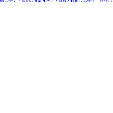
衛
ルチア・雪鹿の司祭
ルチア・野狐の投槍兵
ルチア・銀狼ハ