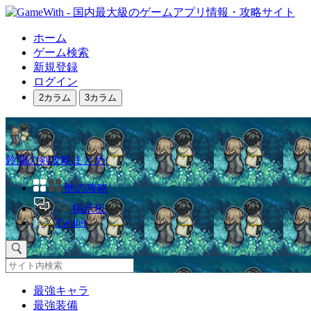
ホーム
ゲーム検索
新規登録
ログイン
2カラム
3カラム
鈴蘭の剣攻略まとめ
他の攻略
掲示板
Twitter
最強キャラ
最強装備