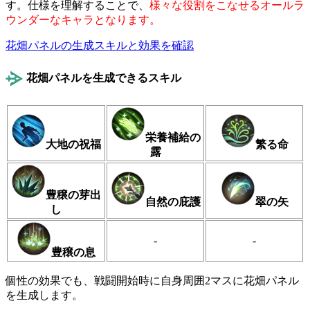
す。仕様を理解することで、
様々な役割をこなせるオールラ
ウンダーなキャラとなります。
花畑パネルの生成スキルと効果を確認
花畑パネルを生成できるスキル
栄養補給の
大地の祝福
繁る命
露
豊穣の芽出
自然の庇護
翠の矢
し
-
-
豊穣の息
個性の効果でも、戦闘開始時に自身周囲2マスに花畑パネル
を生成します。