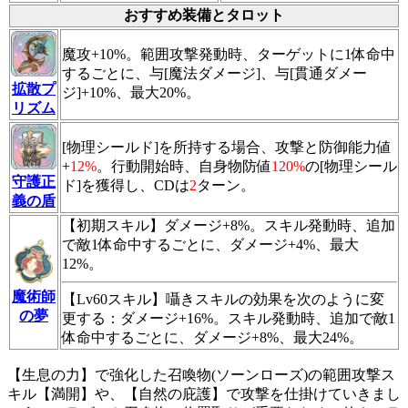
おすすめ装備とタロット
魔攻+10%。範囲攻撃発動時、ターゲットに1体命中
するごとに、与[魔法ダメージ]、与[貫通ダメー
拡散プ
ジ]+10%、最大20%。
リズム
[物理シールド]を所持する場合、攻撃と防御能力値
+
12%
。行動開始時、自身物防値
120%
の[物理シール
守護正
ド]を獲得し、CDは
2
ターン。
義の盾
【初期スキル】ダメージ+8%。スキル発動時、追加
で敵1体命中するごとに、ダメージ+4%、最大
12%。
魔術師
【Lv60スキル】
囁きスキル
の効果を次のように変
の夢
更する：ダメージ+16%。スキル発動時、追加で敵1
体命中するごとに、ダメージ+8%、最大24%。
【生息の力】で強化した召喚物(ソーンローズ)の範囲攻撃ス
キル【満開】や、【自然の庇護】で攻撃を仕掛けていきまし