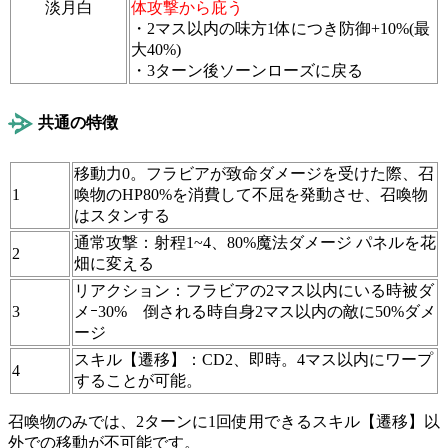
淡月白
体攻撃から
庇う
・2マス以内の味方1体につき防御+10%(最
大40%)
・3ターン後ソーンローズに戻る
共通の特徴
移動力0。フラビアが致命ダメージを受けた際、召
1
喚物のHP80%を消費して不屈を発動させ、召喚物
はスタンする
通常攻撃：射程1~4、80%魔法ダメージ パネルを花
2
畑に変える
リアクション：フラビアの2マス以内にいる時被ダ
3
メｰ30% 倒される時自身2マス以内の敵に50%ダメ
ージ
スキル【遷移】：CD2、即時。4マス以内にワープ
4
することが可能。
召喚物のみでは、2ターンに1回使用できるスキル【遷移】以
外での移動が不可能です。