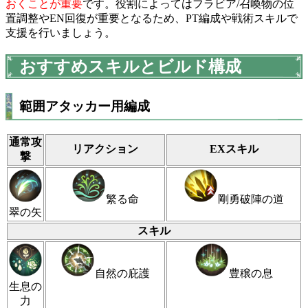
おくことが重要
です。役割によってはフラビア/召喚物の位
置調整やEN回復が重要となるため、PT編成や戦術スキルで
支援を行いましょう。
おすすめスキルとビルド構成
範囲アタッカー用編成
通常攻
リアクション
EXスキル
撃
繁る命
剛勇破陣の道
翠の矢
スキル
自然の庇護
豊穣の息
生息の
力