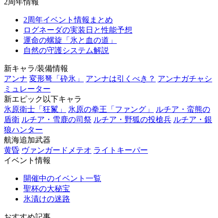
2周年情報
2周年イベント情報まとめ
ログネーダの実装日と性能予想
運命の螺旋「氷と血の道」
自然の守護システム解説
新キャラ/装備情報
アンナ
変形弩「砕氷」
アンナは引くべき？
アンナガチャシ
ミュレーター
新エピック以下キャラ
氷原衛士「狂鬣」
氷原の拳王「ファング」
ルチア・蛮熊の
盾衛
ルチア・雪鹿の司祭
ルチア・野狐の投槍兵
ルチア・銀
狼ハンター
航海追加武器
黄昏
ヴァンガードメテオ
ライトキーパー
イベント情報
開催中のイベント一覧
聖杯の大秘宝
氷漬けの迷路
おすすめ記事