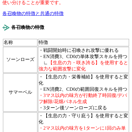
使い分けることが重要です。
各召喚物の特徴と共通の特徴
各召喚物の特徴
名称
特徴
・戦闘開始時に召喚され攻撃に優れる
・EN消費3、CD0の単体攻撃スキルを持つ
ソーンローズ
∟
【生息の力・咲き誇る】を使用すると
強力な範囲攻撃に変化
・【生息の力・栄養補給】を使用すると変
化
・EN消費2、CD0の範囲回復スキルを持つ
サマーベル
・3マス以内の味方が行動終了時回復/デバ
フ解除/花畑パネル生成
・3ターン後ソーンローズに戻る
・【生息の力・守り庇う】を使用すると変
化
・2マス以内の味方を1ターンに1回のみ
単