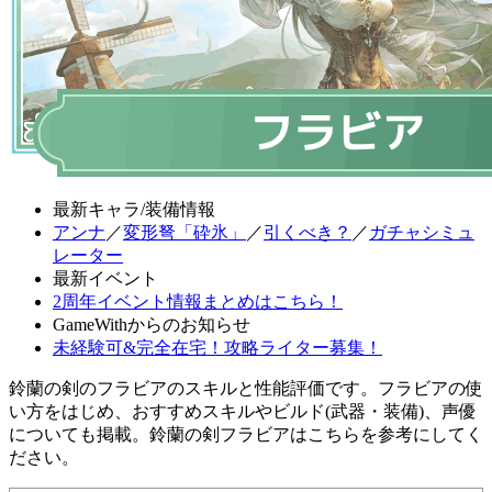
最新キャラ/装備情報
アンナ
／
変形弩「砕氷」
／
引くべき？
／
ガチャシミュ
レーター
最新イベント
2周年イベント情報まとめはこちら！
GameWithからのお知らせ
未経験可&完全在宅！攻略ライター募集！
鈴蘭の剣のフラビアのスキルと性能評価です。フラビアの使
い方をはじめ、おすすめスキルやビルド(武器・装備)、声優
についても掲載。鈴蘭の剣フラビアはこちらを参考にしてく
ださい。