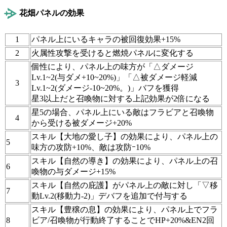
花畑パネルの効果
1
パネル上にいるキャラの被回復効果+15%
2
火属性攻撃を受けると燃焼パネルに変化する
個性により、パネル上の味方が「△ダメージ
Lv.1~2(与ダメ+10~20%)」「△被ダメージ軽減
3
Lv.1~2(ダメージ-10~20%。)」バフを獲得
星3以上だと召喚物に対する上記効果が2倍になる
星5の場合、パネル上にいる敵はフラビアと召喚物
4
から受ける被ダメージ+20%
スキル【大地の愛し子】の効果により、パネル上の
5
味方の攻防+10%、敵は攻防ｰ10%
スキル【自然の導き】の効果により、パネル上の召
6
喚物の与ダメージ+15%
スキル【自然の庇護】がパネル上の敵に対し「▽移
7
動Lv.2(移動力-2)」デバフを追加で付与する
スキル【豊穣の息】の効果により、パネル上でフラ
8
ビア/召喚物が行動終了することでHP+20%&EN2回