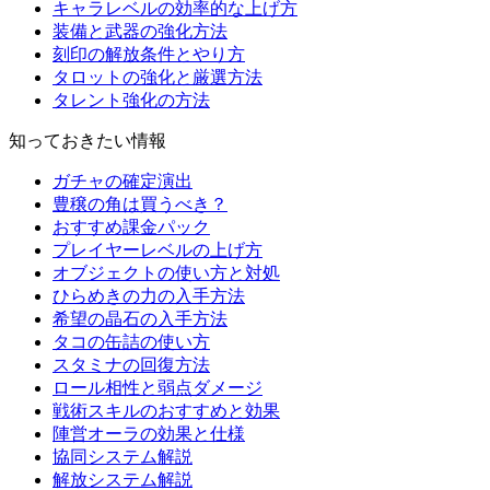
キャラレベルの効率的な上げ方
装備と武器の強化方法
刻印の解放条件とやり方
タロットの強化と厳選方法
タレント強化の方法
知っておきたい情報
ガチャの確定演出
豊穣の角は買うべき？
おすすめ課金パック
プレイヤーレベルの上げ方
オブジェクトの使い方と対処
ひらめきの力の入手方法
希望の晶石の入手方法
タコの缶詰の使い方
スタミナの回復方法
ロール相性と弱点ダメージ
戦術スキルのおすすめと効果
陣営オーラの効果と仕様
協同システム解説
解放システム解説