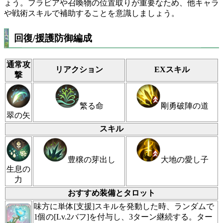
ょう。フラビアや召喚物の位置取りが重要なため、他キャラ
や戦術スキルで補助することを意識しましょう。
回復/援護防御編成
通常攻
リアクション
EXスキル
撃
繁る命
剛勇破陣の道
翠の矢
スキル
豊穣の芽出し
大地の愛し子
生息の
力
おすすめ装備とタロット
味方に単体[支援]スキルを発動した時、ランダムで
1個の[Lv.2バフ]を付与し、3ターン継続する。ター