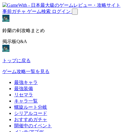
事前ガチャ
ゲーム検索
ログイン
鈴蘭の剣攻略まとめ
掲示板Q&A
トップに戻る
ゲーム攻略一覧を見る
最強キャラ
最強装備
リセマラ
キャラ一覧
螺旋ルート分岐
シリアルコード
おすすめガチャ
開催中のイベント
メンテ/アプデ