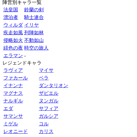
陣営別キャラ一覧
法皇国
鈴蘭の剣
漂泊者
騎士連合
ウィルダ
イリヤ
疾走如風
列陣如林
侵略如火
不動如山
緋色の夜
時空の旅人
エラマン
-
レジェンドキャラ
ラヴィア
マイサ
ファカール
ベラ
イナンナ
ダンタリオン
マグナス
ザビエル
ナルギル
ヌンガル
エダ
サフィア
サマンサ
ガルシア
ミゲル
コル
レオニード
カリス