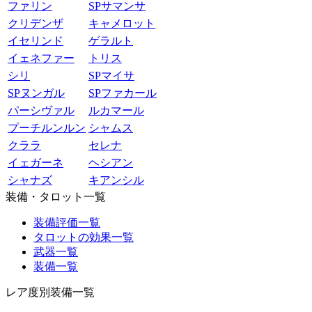
ファリン
SPサマンサ
クリデンザ
キャメロット
イセリンド
ゲラルト
イェネファー
トリス
シリ
SPマイサ
SPヌンガル
SPファカール
パーシヴァル
ルカマール
プーチルンルン
シャムス
クララ
セレナ
イェガーネ
ヘシアン
シャナズ
キアンシル
装備・タロット一覧
装備評価一覧
タロットの効果一覧
武器一覧
装備一覧
レア度別装備一覧