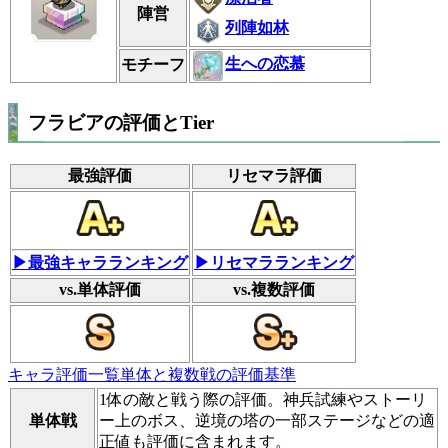
陣営
列陣如林
生への恋慕
モチーフ
フラビアの評価とTier
最強評価
リセマラ評価
▶最強キャラランキング
▶リセマラランキング
vs.単体評価
vs.複数評価
キャラ評価一覧
単体と複数戦の評価基準
1体の敵と戦う際の評価。神兵試練やストーリ
単体戦
ー上のボス、逆境の塔の一部ステージなどの適
正値も評価に含まれます。