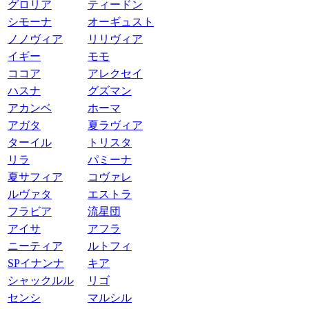
グロリア
ティードン
シモーナ
オーギュスト
ノノヴィア
リリヴィア
イギー
モモ
ココア
アレクセイ
ハスナ
グズマン
アカンベ
ホーマ
アガタ
夏ラヴィア
ターイル
トリスタ
リラ
パミーナ
夏サフィア
コヴァレ
ルヴァタ
エストラ
フラビア
流星団
アイサ
アフラ
ニーティア
ルトフィ
SPイナンナ
キア
シャックルル
リゴ
センシ
マルシル