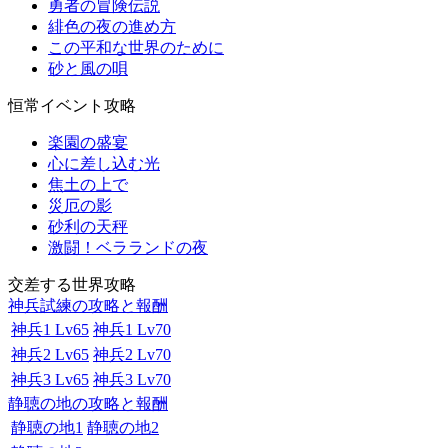
勇者の冒険伝説
緋色の夜の進め方
この平和な世界のために
砂と風の唄
恒常イベント攻略
楽園の盛宴
心に差し込む光
焦土の上で
災厄の影
砂利の天秤
激闘！ベラランドの夜
交差する世界攻略
神兵試練の攻略と報酬
神兵1 Lv65
神兵1 Lv70
神兵2 Lv65
神兵2 Lv70
神兵3 Lv65
神兵3 Lv70
静聴の地の攻略と報酬
静聴の地1
静聴の地2