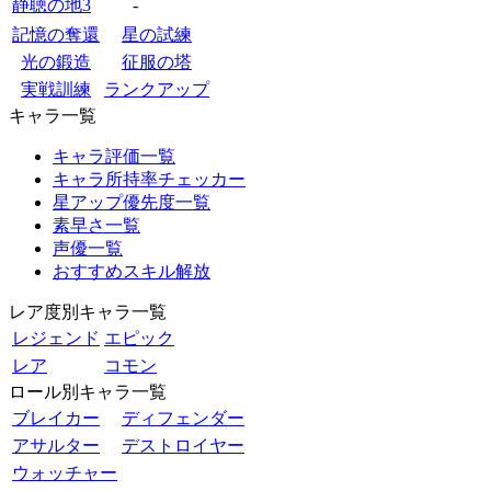
静聴の地3
-
記憶の奪還
星の試練
光の鍛造
征服の塔
実戦訓練
ランクアップ
キャラ一覧
キャラ評価一覧
キャラ所持率チェッカー
星アップ優先度一覧
素早さ一覧
声優一覧
おすすめスキル解放
レア度別キャラ一覧
レジェンド
エピック
レア
コモン
ロール別キャラ一覧
ブレイカー
ディフェンダー
アサルター
デストロイヤー
ウォッチャー