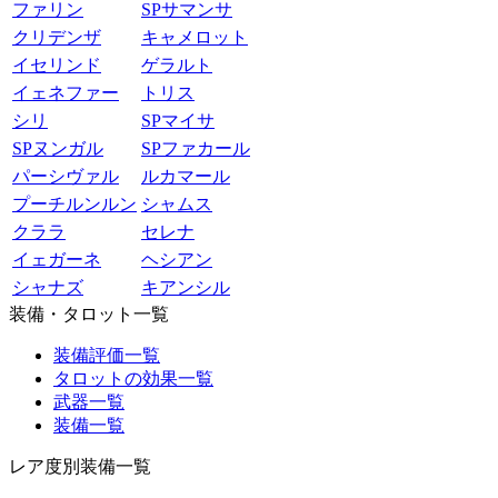
ファリン
SPサマンサ
クリデンザ
キャメロット
イセリンド
ゲラルト
イェネファー
トリス
シリ
SPマイサ
SPヌンガル
SPファカール
パーシヴァル
ルカマール
プーチルンルン
シャムス
クララ
セレナ
イェガーネ
ヘシアン
シャナズ
キアンシル
装備・タロット一覧
装備評価一覧
タロットの効果一覧
武器一覧
装備一覧
レア度別装備一覧