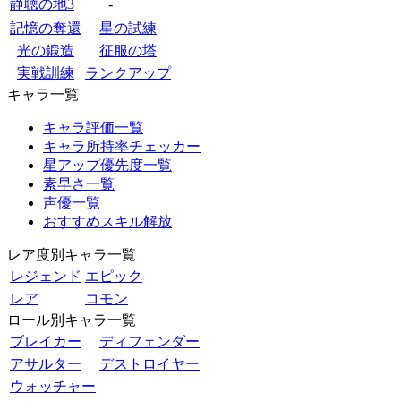
静聴の地3
-
記憶の奪還
星の試練
光の鍛造
征服の塔
実戦訓練
ランクアップ
キャラ一覧
キャラ評価一覧
キャラ所持率チェッカー
星アップ優先度一覧
素早さ一覧
声優一覧
おすすめスキル解放
レア度別キャラ一覧
レジェンド
エピック
レア
コモン
ロール別キャラ一覧
ブレイカー
ディフェンダー
アサルター
デストロイヤー
ウォッチャー