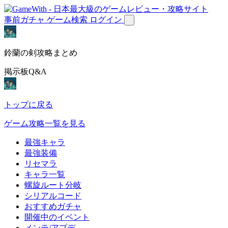
事前ガチャ
ゲーム検索
ログイン
鈴蘭の剣攻略まとめ
掲示板Q&A
トップに戻る
ゲーム攻略一覧を見る
最強キャラ
最強装備
リセマラ
キャラ一覧
螺旋ルート分岐
シリアルコード
おすすめガチャ
開催中のイベント
メンテ/アプデ