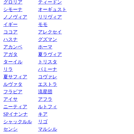
グロリア
ティードン
シモーナ
オーギュスト
ノノヴィア
リリヴィア
イギー
モモ
ココア
アレクセイ
ハスナ
グズマン
アカンベ
ホーマ
アガタ
夏ラヴィア
ターイル
トリスタ
リラ
パミーナ
夏サフィア
コヴァレ
ルヴァタ
エストラ
フラビア
流星団
アイサ
アフラ
ニーティア
ルトフィ
SPイナンナ
キア
シャックルル
リゴ
センシ
マルシル