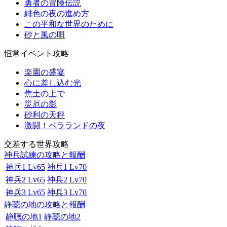
勇者の冒険伝説
緋色の夜の進め方
この平和な世界のために
砂と風の唄
恒常イベント攻略
楽園の盛宴
心に差し込む光
焦土の上で
災厄の影
砂利の天秤
激闘！ベラランドの夜
交差する世界攻略
神兵試練の攻略と報酬
神兵1 Lv65
神兵1 Lv70
神兵2 Lv65
神兵2 Lv70
神兵3 Lv65
神兵3 Lv70
静聴の地の攻略と報酬
静聴の地1
静聴の地2