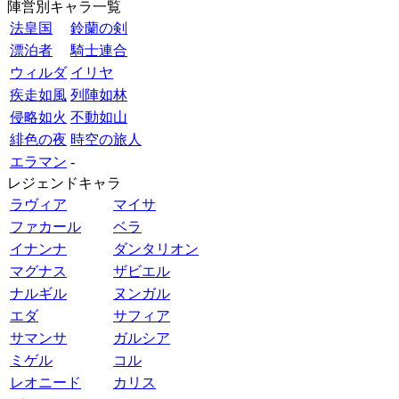
陣営別キャラ一覧
法皇国
鈴蘭の剣
漂泊者
騎士連合
ウィルダ
イリヤ
疾走如風
列陣如林
侵略如火
不動如山
緋色の夜
時空の旅人
エラマン
-
レジェンドキャラ
ラヴィア
マイサ
ファカール
ベラ
イナンナ
ダンタリオン
マグナス
ザビエル
ナルギル
ヌンガル
エダ
サフィア
サマンサ
ガルシア
ミゲル
コル
レオニード
カリス