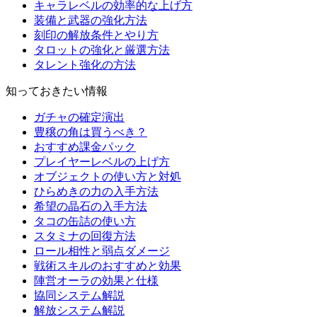
キャラレベルの効率的な上げ方
装備と武器の強化方法
刻印の解放条件とやり方
タロットの強化と厳選方法
タレント強化の方法
知っておきたい情報
ガチャの確定演出
豊穣の角は買うべき？
おすすめ課金パック
プレイヤーレベルの上げ方
オブジェクトの使い方と対処
ひらめきの力の入手方法
希望の晶石の入手方法
タコの缶詰の使い方
スタミナの回復方法
ロール相性と弱点ダメージ
戦術スキルのおすすめと効果
陣営オーラの効果と仕様
協同システム解説
解放システム解説