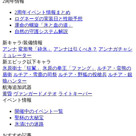
2周年情報
2周年イベント情報まとめ
ログネーダの実装日と性能予想
運命の螺旋「氷と血の道」
自然の守護システム解説
新キャラ/装備情報
アンナ
変形弩「砕氷」
アンナは引くべき？
アンナガチャシ
ミュレーター
新エピック以下キャラ
氷原衛士「狂鬣」
氷原の拳王「ファング」
ルチア・蛮熊の
盾衛
ルチア・雪鹿の司祭
ルチア・野狐の投槍兵
ルチア・銀
狼ハンター
航海追加武器
黄昏
ヴァンガードメテオ
ライトキーパー
イベント情報
開催中のイベント一覧
聖杯の大秘宝
氷漬けの迷路
おすすめ記事