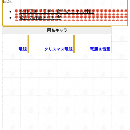
目次
水月天将『天后』竜胆のスキル性能
竜胆の評価と使い方
同名キャラ
竜胆
クリスマス竜胆
竜胆＆雷童