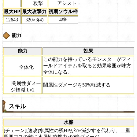
攻撃
アシスト
最大HP
最大攻撃力
初期ソウル枠
12643
320×3(4)
4枠
能力
能力
効果
この能力を持っているモンスターがフィ
ールドアイテムを取ると効果範囲が味方
全体化
全体になる。
闇属性ダメー
闇属性ダメージを50%軽減する
ジ軽減 Lv2
スキル
水簾
[チェーン][速攻]水属性の残HPが5%減少する代わり、二重
周囲マスの敵に水属性攻撃力×90倍ダメージ