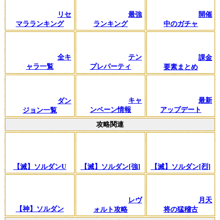
リセ
最強
開催
マラランキング
ランキング
中のガチャ
全キ
テン
課金
ャラ一覧
プレパーティ
要素まとめ
キャ
最新
ダン
ンペーン情報
アップデート
ジョン一覧
攻略関連
【滅】ソルダンU
【滅】ソルダン[強]
【滅】ソルダン[烈]
レヴ
月天
【神】ソルダン
ォルト攻略
将の猛稽古