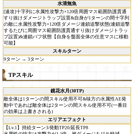
水清無魚
[速攻]十字列に水属性攻撃力×120倍周囲マス範囲防護貫通
すり抜けダメージトラップ設置&自身が1ターンの間十字列
の敵に水属性攻撃力×120倍ダメージ連鎖追撃状態(連鎖追撃
するたびに周囲マス範囲防護貫通すり抜けダメージトラッ
プ設置)&連鎖バフ状態【自身を盤面全体の任意マスに移動
可能】
スキルターン
9ターン → 3ターン
TPスキル
鏡花水月(30TP)
敵全体は1ターンの間スキル使用不可&味方の水属性AE発
動中であれば敵全体は2ターンの間スキル使用不可(一番目
の効果は上書きされる)
エリアエフェクト
【Lv.1】持続ターン3/発動TP20/延長TP8
水属性の味方は攻撃力が1.1倍、被ダメージを15％軽減