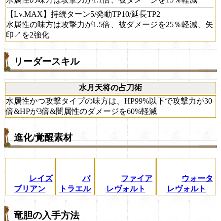
【Lv.MAX】持続ターン5/発動TP10/延長TP2
水属性の味方は攻撃力が1.5倍、被ダメージを25％軽減、矢
印↗を2強化
リーダースキル
水月天将の占刀術
水属性かつ攻撃タイプの味方は、HP99%以下で攻撃力が30
倍&HPが3倍&闇属性のダメージを60%軽減
進化/覚醒素材
レイズ
バ
ファイア
ウォータ
ブリアン
トラエル
レヴォルト
レヴォルト
竜胆の入手方法