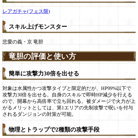
レアガチャ(フェス限)
スキル上げモンスター
悲愛の義・京 竜胆
竜胆の評価と使い方
簡単に攻撃力30倍を出せる
対象は水属性かつ攻撃タイプと限定的だが、HP99%以下で
攻撃力30倍を出せる。自身のスキルで即時HP減少を行える
ので、開幕から高倍率で立ち回れる。被ダメージで火力が上
がるメリットとしては、第1エリアの先制攻撃で呪いを付与
されるダンジョンの対策が可能。
物理とトラップで2種類の攻撃手段