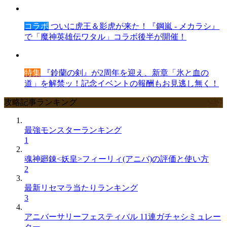
コラボ
ついに虎王＆影虎が来た！『鋼嵐 - メカラシ』
で「魔神英雄伝ワタル」コラボ後半が開催！
特集
『鈴蘭の剣』が2周年を迎え、新章「氷と血の
道」を解禁ッ！記念イベントの報酬もお見逃し無く！
攻略記事ランキング
最強モンスターランキング
1
魂神廻錬<妖皇>フィーリィ(アニバ)の評価と使い方
2
最新リセマラ当たりランキング
3
アニバーサリーフェスティバル 11連ガチャシミュレー