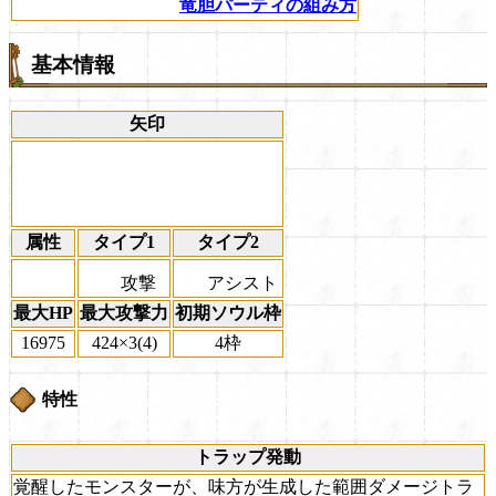
竜胆パーティの組み方
基本情報
矢印
属性
タイプ1
タイプ2
攻撃
アシスト
最大HP
最大攻撃力
初期ソウル枠
16975
424×3(4)
4枠
特性
トラップ発動
覚醒したモンスターが、味方が生成した範囲ダメージトラ