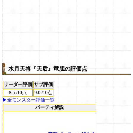
水月天将『天后』竜胆の評価点
リーダー評価
サブ評価
8.5
/
10点
9.0
/
10点
▶全モンスター評価一覧
パーティ解説