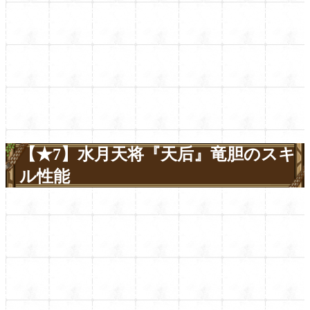
【★7】水月天将『天后』竜胆のスキ
ル性能