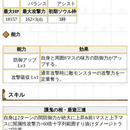
バランス
アシスト
最大HP
最大攻撃力
初期ソウル枠
18157
162×3(4)
3枠
能力
能力
効果
自身と周囲8マスの味方の防御力がアッ
防御アップ
プする。
Lv3
通常攻撃時に敵モンスターの攻撃力を一
攻撃吸収 Lv1
定量奪う。
スキル
護鬼の相・盾遊三連
自身は2ターンの間防御力が絶大に上昇&前1マスと上下マ
スに闇属性攻撃力×60倍十字列範囲すり抜けダメージトラ
ップ設置