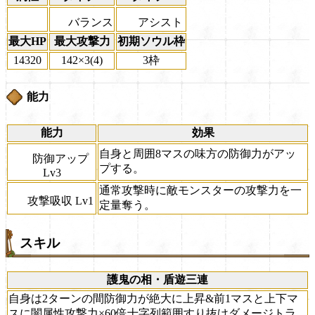
バランス
アシスト
最大HP
最大攻撃力
初期ソウル枠
14320
142×3(4)
3枠
能力
能力
効果
自身と周囲8マスの味方の防御力がアッ
防御アップ
プする。
Lv3
通常攻撃時に敵モンスターの攻撃力を一
攻撃吸収 Lv1
定量奪う。
スキル
護鬼の相・盾遊三連
自身は2ターンの間防御力が絶大に上昇&前1マスと上下マ
スに闇属性攻撃力×60倍十字列範囲すり抜けダメージトラ