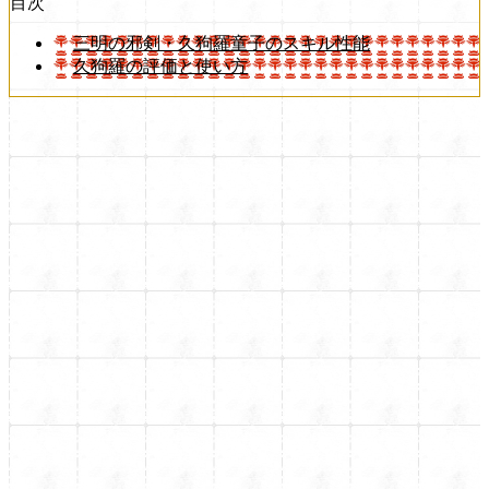
目次
三明の邪剣・久狗羅童子のスキル性能
久狗羅の評価と使い方