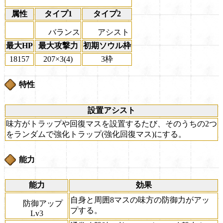
属性
タイプ1
タイプ2
バランス
アシスト
最大HP
最大攻撃力
初期ソウル枠
18157
207×3(4)
3枠
特性
設置アシスト
味方がトラップや回復マスを設置するたび、そのうちの2つ
をランダムで強化トラップ(強化回復マス)にする。
能力
能力
効果
自身と周囲8マスの味方の防御力がアッ
防御アップ
プする。
Lv3