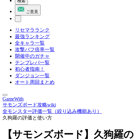
検索
ご意見
リセマラランク
最強ランキング
全キャラ一覧
攻撃バフ倍率一覧
開催中のガチャ
テンプレパ一覧
初心者指南！
ダンジョン一覧
オート周回まとめ
GameWith
サモンズボード攻略wiki
全モンスター評価一覧（絞り込み機能あり）
久狗羅の評価と使い方
【サモンズボード】久狗羅の