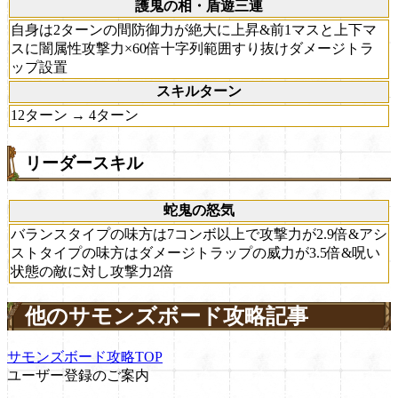
護鬼の相・盾遊三連
自身は2ターンの間防御力が絶大に上昇&前1マスと上下マ
スに闇属性攻撃力×60倍十字列範囲すり抜けダメージトラ
ップ設置
スキルターン
12ターン → 4ターン
リーダースキル
蛇鬼の怒気
バランスタイプの味方は7コンボ以上で攻撃力が2.9倍&アシ
ストタイプの味方はダメージトラップの威力が3.5倍&呪い
状態の敵に対し攻撃力2倍
他のサモンズボード攻略記事
サモンズボード攻略TOP
ユーザー登録のご案内