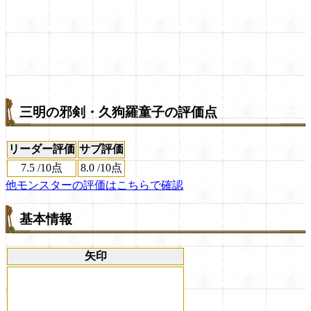
三明の邪剣・久狗羅童子の評価点
リーダー評価
サブ評価
7.5
/
10点
8.0
/
10点
他モンスターの評価はこちらで確認
基本情報
矢印