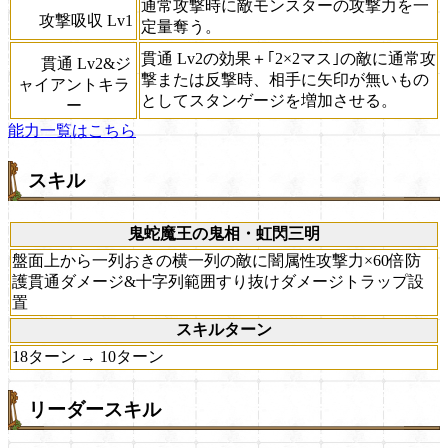
通常攻撃時に敵モンスターの攻撃力を一
攻撃吸収 Lv1
定量奪う。
貫通 Lv2の効果＋｢2×2マス｣の敵に通常攻
貫通 Lv2&ジ
撃または反撃時、相手に矢印が無いもの
ャイアントキラ
としてスタンゲージを増加させる。
ー
能力一覧はこちら
スキル
鬼蛇魔王の鬼相・虹閃三明
盤面上から一列おきの横一列の敵に闇属性攻撃力×60倍防
護貫通ダメージ&十字列範囲すり抜けダメージトラップ設
置
スキルターン
18ターン → 10ターン
リーダースキル