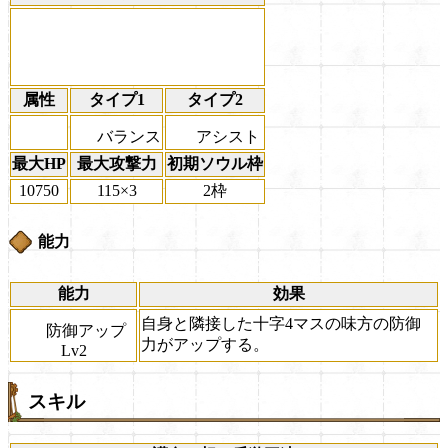
属性
タイプ1
タイプ2
バランス
アシスト
最大HP
最大攻撃力
初期ソウル枠
10750
115×3
2枠
能力
能力
効果
自身と隣接した十字4マスの味方の防御
防御アップ
力がアップする。
Lv2
スキル