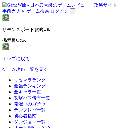
事前ガチャ
ゲーム検索
ログイン
サモンズボード攻略wiki
掲示板Q&A
トップに戻る
ゲーム攻略一覧を見る
リセマラランク
最強ランキング
全キャラ一覧
攻撃バフ倍率一覧
開催中のガチャ
テンプレパ一覧
初心者指南！
ダンジョン一覧
オート周回まとめ