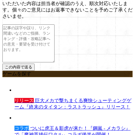
いただいた内容は担当者が確認のうえ、順次対応いたしま
す。個々のご意見にはお返事できないことを予めご了承くだ
さいませ。
ゲームを探す
リリース
巨大メカで撃ちまくる爽快シューティングゲ
ーム『終末のタイタン：ラストラッシュ』リリース！
コラボ
ついに虎王＆影虎が来た！『鋼嵐 - メカラシ』
で「魔神英雄伝ワタル」コラボ後半が開催！