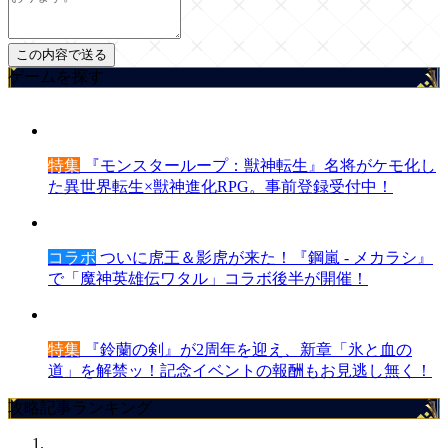
ゲームを探す
特集
『モンスターループ：獣神転生』名将がケモ化し
た異世界転生×獣神進化RPG。事前登録受付中！
コラボ
ついに虎王＆影虎が来た！『鋼嵐 - メカラシ』
で「魔神英雄伝ワタル」コラボ後半が開催！
特集
『鈴蘭の剣』が2周年を迎え、新章「氷と血の
道」を解禁ッ！記念イベントの報酬もお見逃し無く！
攻略記事ランキング