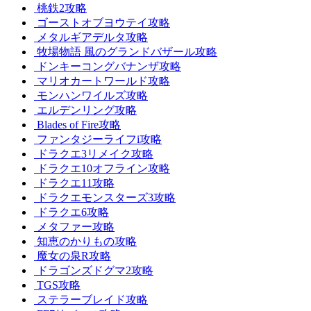
桃鉄2攻略
ゴーストオブヨウテイ攻略
メタルギアデルタ攻略
牧場物語 風のグランドバザール攻略
ドンキーコングバナンザ攻略
マリオカートワールド攻略
モンハンワイルズ攻略
エルデンリング攻略
Blades of Fire攻略
ファンタジーライフi攻略
ドラクエ3リメイク攻略
ドラクエ10オフライン攻略
ドラクエ11攻略
ドラクエモンスターズ3攻略
ドラクエ6攻略
メタファー攻略
知恵のかりもの攻略
魔女の泉R攻略
ドラゴンズドグマ2攻略
TGS攻略
ステラーブレイド攻略