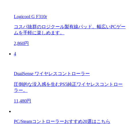
Logicool G F310r
コスパ抜群のロジクール製有線パッド。幅広いPCゲー
ムを手軽に楽しめます。
2,860円
4
DualSense ワイヤレスコントローラー
圧倒的な没入感を生むPS5純正ワイヤレスコントロー
ラー。
11,480円
PC/Steamコントローラーおすすめ20選はこちら