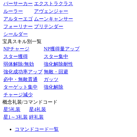
バーサーカー
エクストラクラス
ルーラー
アヴェンジャー
アルターエゴ
ムーンキャンサー
フォーリナー
プリテンダー
シールダー
宝具スキル別一覧
NPチャージ
NP獲得量アップ
スター獲得
スター集中
弱体解除/無効
強化解除耐性
強化成功率アップ
無敵・回避
必中・無敵貫通
ガッツ
ターゲット集中
強化解除
チャージ減少
概念礼装/コマンドコード
星5礼装
星4礼装
星1～3礼装
絆礼装
コマンドコード一覧