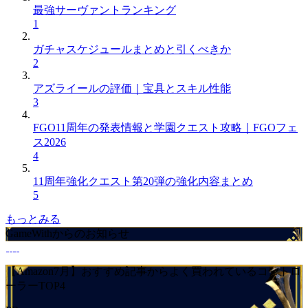
最強サーヴァントランキング
1
ガチャスケジュールまとめと引くべきか
2
アズライールの評価｜宝具とスキル性能
3
FGO11周年の発表情報と学園クエスト攻略｜FGOフェ
ス2026
4
11周年強化クエスト第20弾の強化内容まとめ
5
もっとみる
GameWithからのお知らせ
【Amazon7月】おすすめ記事からよく買われているコントロ
ーラーTOP4