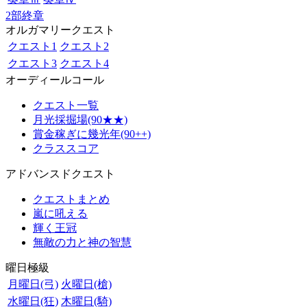
2部終章
オルガマリークエスト
クエスト1
クエスト2
クエスト3
クエスト4
オーディールコール
クエスト一覧
月光採掘場(90★★)
賞金稼ぎに幾光年(90++)
クラススコア
アドバンスドクエスト
クエストまとめ
嵐に吼える
輝く王冠
無敵の力と神の智慧
曜日極級
月曜日(弓)
火曜日(槍)
水曜日(狂)
木曜日(騎)