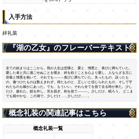
入手方法
絆礼装
『湖の乙女』のフレーバーテキスト
全ての始まりはここから。我が人生は悲嘆と、愛と、憎悪と、喜びに満ちていた。
愛した者と共に過ごせぬことを嘆き、絆を紡ぐことを心より愛し、人ならざる王に
崇敬と憎悪を抱いて、それでも―――喜びに満ちていた。失ったもの、誤ったも
の、傷つけたものは数えきれず。得たものと、正しいと信じられたもの、そして守
れたものも確かにあった。でも、もういい。それら全てを捨て去る時が来た。少し
だけ、疲れた。鎧を外し、兜を脱ぎ、剣を捨て―――。少しだけ、眠ろう。 どこま
でも穏やかな、この湖で。少しだけ……少しだけ……。
概念礼装の関連記事はこちら
概念礼装一覧