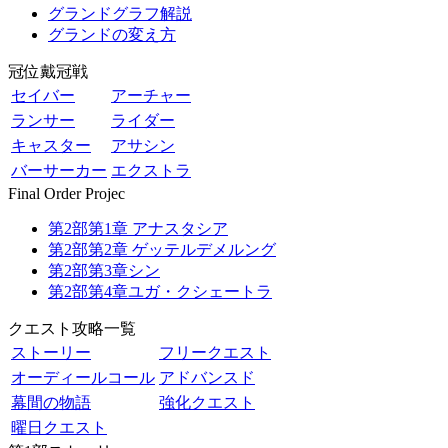
グランドグラフ解説
グランドの変え方
冠位戴冠戦
セイバー
アーチャー
ランサー
ライダー
キャスター
アサシン
バーサーカー
エクストラ
Final Order Projec
第2部第1章 アナスタシア
第2部第2章 ゲッテルデメルング
第2部第3章シン
第2部第4章ユガ・クシェートラ
クエスト攻略一覧
ストーリー
フリークエスト
オーディールコール
アドバンスド
幕間の物語
強化クエスト
曜日クエスト