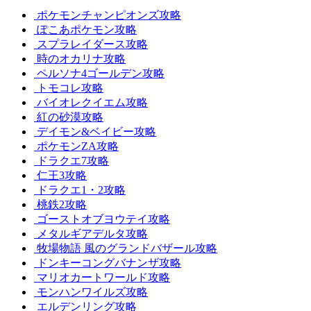
ポケモンチャンピオンズ攻略
ぽこあポケモン攻略
スプラレイダース攻略
時のオカリナ攻略
ペルソナ4ゴールデン攻略
トモコレ攻略
バイオレクイエム攻略
紅の砂漠攻略
デイモン&ベイビー攻略
ポケモンZA攻略
ドラクエ7攻略
仁王3攻略
ドラクエ1・2攻略
桃鉄2攻略
ゴーストオブヨウテイ攻略
メタルギアデルタ攻略
牧場物語 風のグランドバザール攻略
ドンキーコングバナンザ攻略
マリオカートワールド攻略
モンハンワイルズ攻略
エルデンリング攻略