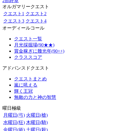
2部終章
オルガマリークエスト
クエスト1
クエスト2
クエスト3
クエスト4
オーディールコール
クエスト一覧
月光採掘場(90★★)
賞金稼ぎに幾光年(90++)
クラススコア
アドバンスドクエスト
クエストまとめ
嵐に吼える
輝く王冠
無敵の力と神の智慧
曜日極級
月曜日(弓)
火曜日(槍)
水曜日(狂)
木曜日(騎)
金曜日(術)
土曜日(殺)