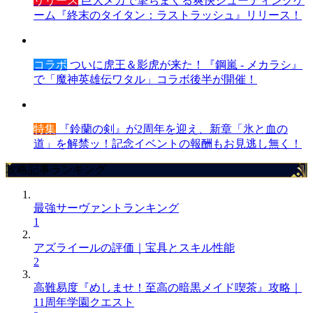
リリース
巨大メカで撃ちまくる爽快シューティングゲ
ーム『終末のタイタン：ラストラッシュ』リリース！
コラボ
ついに虎王＆影虎が来た！『鋼嵐 - メカラシ』
で「魔神英雄伝ワタル」コラボ後半が開催！
特集
『鈴蘭の剣』が2周年を迎え、新章「氷と血の
道」を解禁ッ！記念イベントの報酬もお見逃し無く！
攻略記事ランキング
最強サーヴァントランキング
1
アズライールの評価｜宝具とスキル性能
2
高難易度『めしませ！至高の暗黒メイド喫茶』攻略｜
11周年学園クエスト