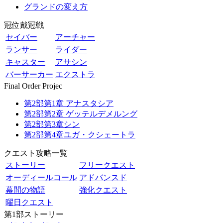
グランドの変え方
冠位戴冠戦
セイバー
アーチャー
ランサー
ライダー
キャスター
アサシン
バーサーカー
エクストラ
Final Order Projec
第2部第1章 アナスタシア
第2部第2章 ゲッテルデメルング
第2部第3章シン
第2部第4章ユガ・クシェートラ
クエスト攻略一覧
ストーリー
フリークエスト
オーディールコール
アドバンスド
幕間の物語
強化クエスト
曜日クエスト
第1部ストーリー