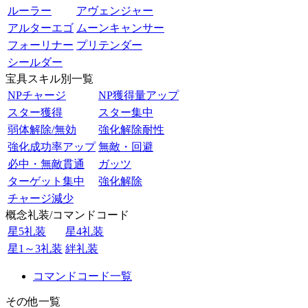
ルーラー
アヴェンジャー
アルターエゴ
ムーンキャンサー
フォーリナー
プリテンダー
シールダー
宝具スキル別一覧
NPチャージ
NP獲得量アップ
スター獲得
スター集中
弱体解除/無効
強化解除耐性
強化成功率アップ
無敵・回避
必中・無敵貫通
ガッツ
ターゲット集中
強化解除
チャージ減少
概念礼装/コマンドコード
星5礼装
星4礼装
星1～3礼装
絆礼装
コマンドコード一覧
その他一覧